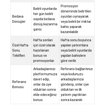
Promosyon
Belirli oyunlarda
döneminde belirtilen
her gün belirli
Bedava
oyunları oynayarak
sayıda bedava
Dönüşler
veya belirli bir miktar
dönüş kazanma
bahis yaparak
şansı.
kazanılabilir.
Hafta sonları
Hafta sonu boyunca
Özel Hafta
için özel olarak
yapılan yatırımlara
Sonu
hazırlanan
veya belirli oyunlarda
Teklifleri
bonus ve
yapılan bahislere
promosyonlar.
göre verilir.
Arkadaşlarınızı
Referans bağlantınızı
platformumuza
veya kodunuzu
davet edip,
arkadaşlarınıza
Referans
onlar da üye
gönderip, onlar üye
Bonusu
olduktan sonra
olduktan ve ilk
elde edeceğiniz
yatırım yaptıktan
bonus.
sonra kazanılır.