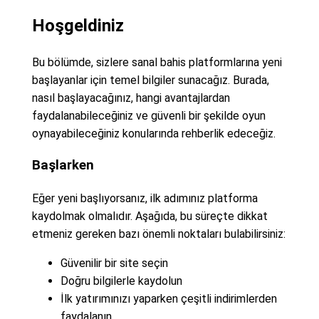
Hoşgeldiniz
Bu bölümde, sizlere sanal bahis platformlarına yeni
başlayanlar için temel bilgiler sunacağız. Burada,
nasıl başlayacağınız, hangi avantajlardan
faydalanabileceğiniz ve güvenli bir şekilde oyun
oynayabileceğiniz konularında rehberlik edeceğiz.
Başlarken
Eğer yeni başlıyorsanız, ilk adımınız platforma
kaydolmak olmalıdır. Aşağıda, bu süreçte dikkat
etmeniz gereken bazı önemli noktaları bulabilirsiniz:
Güvenilir bir site seçin
Doğru bilgilerle kaydolun
İlk yatırımınızı yaparken çeşitli indirimlerden
faydalanın