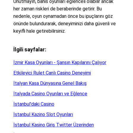
Unutmayın, bahis oyunları eğlenceli olabilir ancak
her zaman riskleri de beraberinde getirir. Bu
nedenle, oyun oynamadan önce bu ipuçlarını göz
önünde bulundurarak, deneyiminizi daha güvenli ve
keyifli hale getirebilirsiniz.
İlgili sayfalar:
İzmir Kasa Oyunları - Şansın Kapılarını Çalıyor
Etkileyici Rulet Canlı Casino Deneyimi
İtalyan Kasa Dünyasına Genel Bakış
İtalyada Casino Oyunları ve Eğlence
İstanbul'daki Casino
İstanbul Kazino Slot Oyunları
İstanbul Kasino Giriş Twitter Üzerinden