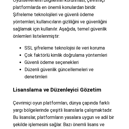
Oyunseverlerin bilgilerinin korunması, çevrimiçi
platformlarda en önemli konulardan biridir.
Şifreleme teknolojileri ve güvenli ödeme
yöntemleri, kullanıcıların gizliliğini ve güvenliğini
sağlamak için kullanılır. Aşağıda, temel güvenlik
önlemleri listelenmiştir:
SSL şifreleme teknolojisi ile veri koruma
Çok faktörlü kimlik doğrulama yöntemleri
Güvenli ödeme seçenekleri
Düzenli güvenlik güncellemeleri ve
denetimleri
Lisanslama ve Düzenleyici Gözetim
Çevrimiçi oyun platformları, dünya çapında farklı
yargı bölgelerinde çeşitli lisanslarla çalışmaktadır.
Bu lisanslar, platformların yasalara uygun ve adil bir
şekilde işlemesini sağlar. Bazı önemli lisans ve