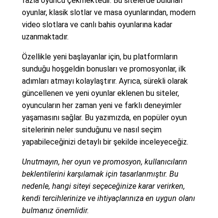
fazla oyuncu çekmektedir. Bu sitelerde bulunan
oyunlar, klasik slotlar ve masa oyunlarından, modern
video slotlara ve canlı bahis oyunlarına kadar
uzanmaktadır.
Özellikle yeni başlayanlar için, bu platformların
sunduğu hoşgeldin bonusları ve promosyonlar, ilk
adımları atmayı kolaylaştırır. Ayrıca, sürekli olarak
güncellenen ve yeni oyunlar eklenen bu siteler,
oyuncuların her zaman yeni ve farklı deneyimler
yaşamasını sağlar. Bu yazımızda, en popüler oyun
sitelerinin neler sunduğunu ve nasıl seçim
yapabileceğinizi detaylı bir şekilde inceleyeceğiz.
Unutmayın, her oyun ve promosyon, kullanıcıların
beklentilerini karşılamak için tasarlanmıştır. Bu
nedenle, hangi siteyi seçeceğinize karar verirken,
kendi tercihlerinize ve ihtiyaçlarınıza en uygun olanı
bulmanız önemlidir.