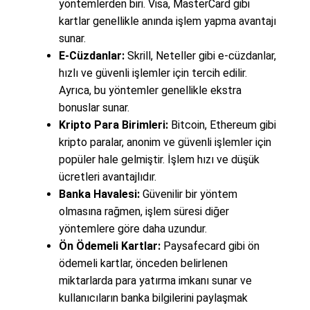
yöntemlerden biri. Visa, MasterCard gibi
kartlar genellikle anında işlem yapma avantajı
sunar.
E-Cüzdanlar:
Skrill, Neteller gibi e-cüzdanlar,
hızlı ve güvenli işlemler için tercih edilir.
Ayrıca, bu yöntemler genellikle ekstra
bonuslar sunar.
Kripto Para Birimleri:
Bitcoin, Ethereum gibi
kripto paralar, anonim ve güvenli işlemler için
popüler hale gelmiştir. İşlem hızı ve düşük
ücretleri avantajlıdır.
Banka Havalesi:
Güvenilir bir yöntem
olmasına rağmen, işlem süresi diğer
yöntemlere göre daha uzundur.
Ön Ödemeli Kartlar:
Paysafecard gibi ön
ödemeli kartlar, önceden belirlenen
miktarlarda para yatırma imkanı sunar ve
kullanıcıların banka bilgilerini paylaşmak