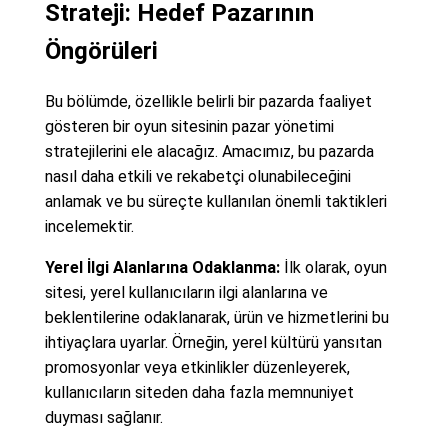
Strateji: Hedef Pazarının
Öngörüleri
Bu bölümde, özellikle belirli bir pazarda faaliyet
gösteren bir oyun sitesinin pazar yönetimi
stratejilerini ele alacağız. Amacımız, bu pazarda
nasıl daha etkili ve rekabetçi olunabileceğini
anlamak ve bu süreçte kullanılan önemli taktikleri
incelemektir.
Yerel İlgi Alanlarına Odaklanma:
İlk olarak, oyun
sitesi, yerel kullanıcıların ilgi alanlarına ve
beklentilerine odaklanarak, ürün ve hizmetlerini bu
ihtiyaçlara uyarlar. Örneğin, yerel kültürü yansıtan
promosyonlar veya etkinlikler düzenleyerek,
kullanıcıların siteden daha fazla memnuniyet
duyması sağlanır.