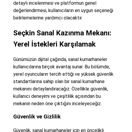
detaylı incelenmesi ve platformun genel
değerlendirmesi, kullanıcıların en uygun seçeneği
belirlemelerine yardımcı olacaktır.
Seçkin Sanal Kazınma Mekanı:
Yerel İstekleri Karşılamak
Günümüzün dijital çağında, sanal kumarhaneler
kullanıcılarına birçok avantaj sunar. Bu bölümde,
yerel oyuncuların tercih ettiği ve yüksek güvenlik
standartlarına sahip olan bir sanal kumarhane
mekanını detaylandıracağız. Özellikle güvenlik,
kullanıcı deneyimi ve çeşitlilik açısından bu
mekanın neden öne çıktığını inceleyeceğiz.
Güvenlik ve Gizlilik
Güvenlik, sanal kumarhaneler için en öncelikli