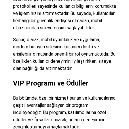
protokolleri sayesinde kullanıcı bilgilerini korumakta
ve işlem hızını artırmaktadır. Bu sayede, kullanıcılar
herhangi bir güvenlik endişesi olmadan, mobil
cihazlarından siteye erişim sağlayabilirler.
Sonuç olarak, mobil uyumluluk ve uygulama,
modern bir oyun sitesinin kullanıcı dostu ve
erişilebilir olmasında önemli bir rol oynamaktadır. Bu
özellikler, kullanıcı deneyimini iyileştirirken, siteye
olan bağlılığı da artırmaktadır.
VIP Programı ve Ödüller
Bu bölümde, özel bir hizmet sunan ve kullanıcılarına
çeşitli avantajlar sağlayan bir programı
inceleyeceğiz. Bu program, katılımcılarına özel
ödüller ve fırsatlar sunarak, onların deneyimini
zenginleştirmeyi amaçlamaktadır.