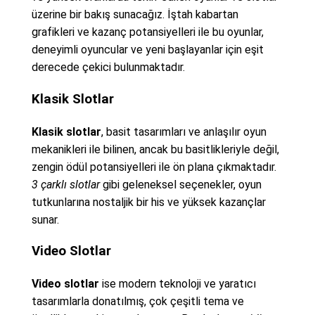
üzerine bir bakış sunacağız. İştah kabartan
grafikleri ve kazanç potansiyelleri ile bu oyunlar,
deneyimli oyuncular ve yeni başlayanlar için eşit
derecede çekici bulunmaktadır.
Klasik Slotlar
Klasik slotlar
, basit tasarımları ve anlaşılır oyun
mekanikleri ile bilinen, ancak bu basitlikleriyle değil,
zengin ödül potansiyelleri ile ön plana çıkmaktadır.
3 çarklı slotlar
gibi geleneksel seçenekler, oyun
tutkunlarına nostaljik bir his ve yüksek kazançlar
sunar.
Video Slotlar
Video slotlar
ise modern teknoloji ve yaratıcı
tasarımlarla donatılmış, çok çeşitli tema ve