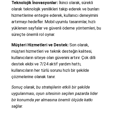
Teknolojik İnovasyonlar:
İkinci olarak, sürekli
olarak teknolojik yenilikleri takip ederek ve bunları
hizmetlerine entegre ederek, kullanıcı deneyimini
artırmayı hedefler. Mobil uyumlu tasarımlar, hızlı
yüklenen sayfalar ve güvenli ödeme yöntemleri, bu
süreçte önemli rol oynar.
Müşteri Hizmetleri ve Destek:
Son olarak,
müşteri hizmetleri ve teknik desteğin kalitesi,
kullanıcıların siteye olan güvenini artırır. Çok dilli
destek ekibi ve 7/24 aktif yardım hattı,
kullanıcıların her türlü sorunu hızlı bir şekilde
çözmelerine olanak tanır.
Sonuç olarak, bu stratejilerin etkili bir şekilde
uygulanması, oyun sitesinin seçilen pazarda lider
bir konumda yer almasına önemli ölçüde katkı
sağlar.