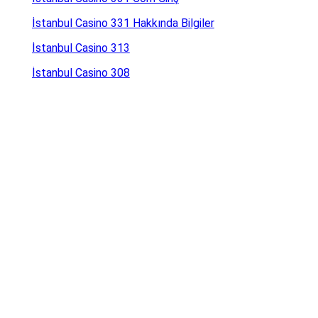
İstanbul Casino 331 Hakkında Bilgiler
İstanbul Casino 313
İstanbul Casino 308
İstanbul Casino 307.com Giriş
İstanbul Casino 293.com Giriş
İstanbul Casino 292 Giriş
İstanbul Kasino 290
İstanbul Kasino 273
İstanbul Casino 245
İstanbul Casino 186
İstanbul Kasa 183
İstanbul Casino 128 Giriş