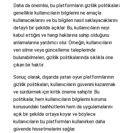
Daha da önemlisi, bu platformların gizlilik politikaları
genellikle kullanıcıların bilgilerini ne amaçla
kullanacaklarını ve bu bilgileri nasıl saklayacaklarını
detaylı bir şekilde açıklar. Bu, kullanıcıların neyi
kabul ettiğini ve hangi haklarına sahip olduğunu
anlamalarına yardımcı olur. Örneğin, kullanıcıların
veri silme veya güncelleme taleplerinde
bulunabilmeleri, gizlilik politikalarında sıklıkla öne
çıkan bir haktır.
Sonuç olarak, dışarıda yatan oyun platformlarının
gizlilik politikaları, kullanıcıların güvenini kazanmak
ve sürdürmek için kritik öneme sahiptir. Bu
politikalar, hem kullanıcıların bilgilerini koruma
konusundaki taahhütlerini hem de uygulamalarını
açık bir şekilde ortaya koyar ve böylece
kullanıcıların bu platformları kullanırken daha
güvende hissetmelerini sağlar.