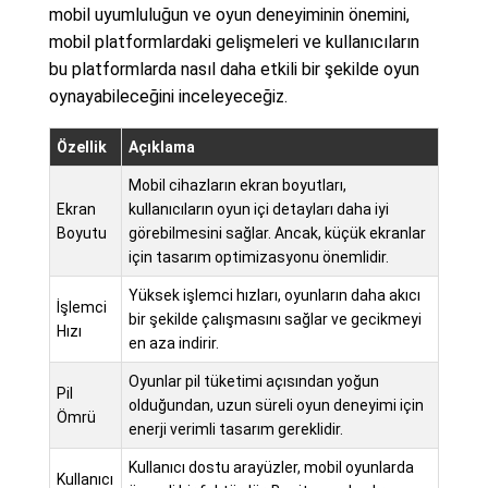
mobil uyumluluğun ve oyun deneyiminin önemini,
mobil platformlardaki gelişmeleri ve kullanıcıların
bu platformlarda nasıl daha etkili bir şekilde oyun
oynayabileceğini inceleyeceğiz.
Özellik
Açıklama
Mobil cihazların ekran boyutları,
Ekran
kullanıcıların oyun içi detayları daha iyi
Boyutu
görebilmesini sağlar. Ancak, küçük ekranlar
için tasarım optimizasyonu önemlidir.
Yüksek işlemci hızları, oyunların daha akıcı
İşlemci
bir şekilde çalışmasını sağlar ve gecikmeyi
Hızı
en aza indirir.
Oyunlar pil tüketimi açısından yoğun
Pil
olduğundan, uzun süreli oyun deneyimi için
Ömrü
enerji verimli tasarım gereklidir.
Kullanıcı dostu arayüzler, mobil oyunlarda
Kullanıcı