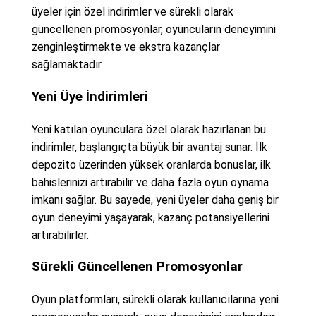
üyeler için özel indirimler ve sürekli olarak
güncellenen promosyonlar, oyuncuların deneyimini
zenginleştirmekte ve ekstra kazançlar
sağlamaktadır.
Yeni Üye İndirimleri
Yeni katılan oyunculara özel olarak hazırlanan bu
indirimler, başlangıçta büyük bir avantaj sunar. İlk
depozito üzerinden yüksek oranlarda bonuslar, ilk
bahislerinizi artırabilir ve daha fazla oyun oynama
imkanı sağlar. Bu sayede, yeni üyeler daha geniş bir
oyun deneyimi yaşayarak, kazanç potansiyellerini
artırabilirler.
Sürekli Güncellenen Promosyonlar
Oyun platformları, sürekli olarak kullanıcılarına yeni