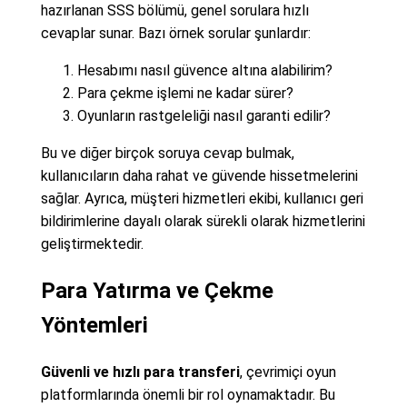
hazırlanan SSS bölümü, genel sorulara hızlı
cevaplar sunar. Bazı örnek sorular şunlardır:
Hesabımı nasıl güvence altına alabilirim?
Para çekme işlemi ne kadar sürer?
Oyunların rastgeleliği nasıl garanti edilir?
Bu ve diğer birçok soruya cevap bulmak,
kullanıcıların daha rahat ve güvende hissetmelerini
sağlar. Ayrıca, müşteri hizmetleri ekibi, kullanıcı geri
bildirimlerine dayalı olarak sürekli olarak hizmetlerini
geliştirmektedir.
Para Yatırma ve Çekme
Yöntemleri
Güvenli ve hızlı para transferi
, çevrimiçi oyun
platformlarında önemli bir rol oynamaktadır. Bu