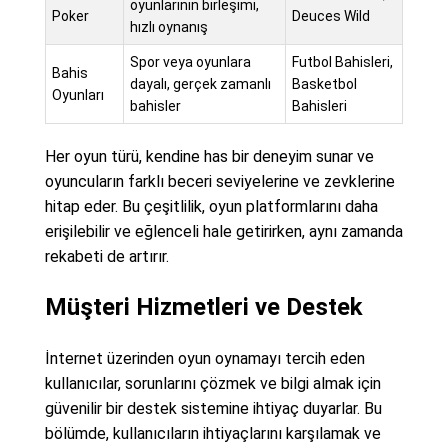
oyunlarının birleşimi,
Poker
Deuces Wild
hızlı oynanış
Spor veya oyunlara
Futbol Bahisleri,
Bahis
dayalı, gerçek zamanlı
Basketbol
Oyunları
bahisler
Bahisleri
Her oyun türü, kendine has bir deneyim sunar ve
oyuncuların farklı beceri seviyelerine ve zevklerine
hitap eder. Bu çeşitlilik, oyun platformlarını daha
erişilebilir ve eğlenceli hale getirirken, aynı zamanda
rekabeti de artırır.
Müşteri Hizmetleri ve Destek
İnternet üzerinden oyun oynamayı tercih eden
kullanıcılar, sorunlarını çözmek ve bilgi almak için
güvenilir bir destek sistemine ihtiyaç duyarlar. Bu
bölümde, kullanıcıların ihtiyaçlarını karşılamak ve