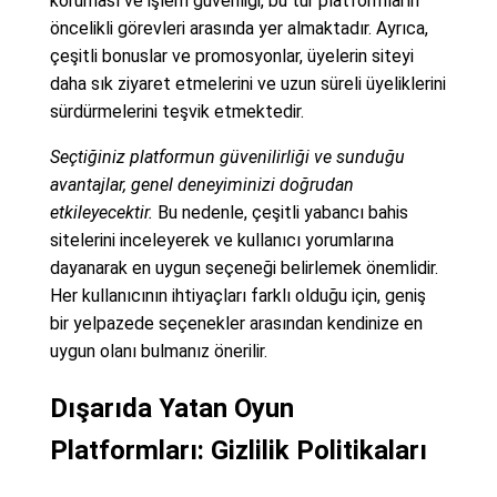
koruması ve işlem güvenliği, bu tür platformların
öncelikli görevleri arasında yer almaktadır. Ayrıca,
çeşitli bonuslar ve promosyonlar, üyelerin siteyi
daha sık ziyaret etmelerini ve uzun süreli üyeliklerini
sürdürmelerini teşvik etmektedir.
Seçtiğiniz platformun güvenilirliği ve sunduğu
avantajlar, genel deneyiminizi doğrudan
etkileyecektir.
Bu nedenle, çeşitli yabancı bahis
sitelerini inceleyerek ve kullanıcı yorumlarına
dayanarak en uygun seçeneği belirlemek önemlidir.
Her kullanıcının ihtiyaçları farklı olduğu için, geniş
bir yelpazede seçenekler arasından kendinize en
uygun olanı bulmanız önerilir.
Dışarıda Yatan Oyun
Platformları: Gizlilik Politikaları