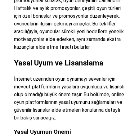
promosyonlar sunarak, oyun deneyimini canlandırır.
Haftalık ve aylık promosyonlar, çeşitli oyun türleri
için özel bonuslar ve promosyonlar düzenleyerek,
oyuncuların ilgisini çekmeyi amaçlar. Bu teklifler
aracılığıyla, oyuncular sürekli yeni hedeflere yönelik
motivasyonlar elde ederken, aynı zamanda ekstra
kazançlar elde etme fırsatı bulurlar.
Yasal Uyum ve Lisanslama
İnternet üzerinden oyun oynamayı sevenler için
mevcut platformların yasalara uygunluğu ve lisanslı
olup olmadığı büyük önem taşır. Bu bölümde, online
oyun platformlarının yasal uyumunu sağlamaları ve
güvenilir lisanslar elde etmeleri konularına detaylı
bir bakış sunacağız.
Yasal Uyumun Önemi