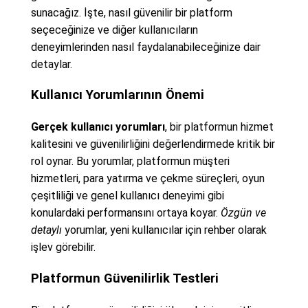
sunacağız. İşte, nasıl güvenilir bir platform
seçeceğinize ve diğer kullanıcıların
deneyimlerinden nasıl faydalanabileceğinize dair
detaylar.
Kullanıcı Yorumlarının Önemi
Gerçek kullanıcı yorumları
, bir platformun hizmet
kalitesini ve güvenilirliğini değerlendirmede kritik bir
rol oynar. Bu yorumlar, platformun müşteri
hizmetleri, para yatırma ve çekme süreçleri, oyun
çeşitliliği ve genel kullanıcı deneyimi gibi
konulardaki performansını ortaya koyar.
Özgün ve
detaylı
yorumlar, yeni kullanıcılar için rehber olarak
işlev görebilir.
Platformun Güvenilirlik Testleri