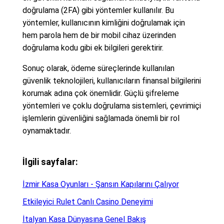
doğrulama (2FA) gibi yöntemler kullanılır. Bu
yöntemler, kullanıcının kimliğini doğrulamak için
hem parola hem de bir mobil cihaz üzerinden
doğrulama kodu gibi ek bilgileri gerektirir.
Sonuç olarak, ödeme süreçlerinde kullanılan
güvenlik teknolojileri, kullanıcıların finansal bilgilerini
korumak adına çok önemlidir. Güçlü şifreleme
yöntemleri ve çoklu doğrulama sistemleri, çevrimiçi
işlemlerin güvenliğini sağlamada önemli bir rol
oynamaktadır.
İlgili sayfalar:
İzmir Kasa Oyunları - Şansın Kapılarını Çalıyor
Etkileyici Rulet Canlı Casino Deneyimi
İtalyan Kasa Dünyasına Genel Bakış