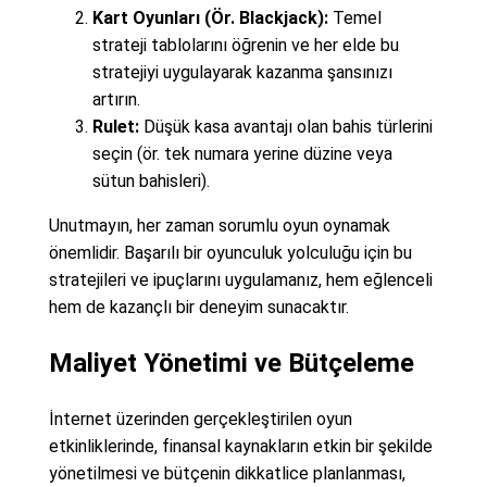
Kart Oyunları (Ör. Blackjack):
Temel
strateji tablolarını öğrenin ve her elde bu
stratejiyi uygulayarak kazanma şansınızı
artırın.
Rulet:
Düşük kasa avantajı olan bahis türlerini
seçin (ör. tek numara yerine düzine veya
sütun bahisleri).
Unutmayın, her zaman sorumlu oyun oynamak
önemlidir. Başarılı bir oyunculuk yolculuğu için bu
stratejileri ve ipuçlarını uygulamanız, hem eğlenceli
hem de kazançlı bir deneyim sunacaktır.
Maliyet Yönetimi ve Bütçeleme
İnternet üzerinden gerçekleştirilen oyun
etkinliklerinde, finansal kaynakların etkin bir şekilde
yönetilmesi ve bütçenin dikkatlice planlanması,