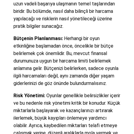
uzun vadeli başarıya ulaşmanın temel taşlarından
biridir. Bu bölümde, nasıl daha bilinçli bir harcama
yapılacağı ve risklerin nasıl yönetileceği üzerine
pratik bilgiler sunacağız.
Bütçenin Planlanması:
Herhangi bir oyun
etkinliğine başlamadan önce, öncelikle bir bütçe
belirlemek çok önemlidir. Bu, mevcut finansal
durumunuza uygun bir harcama limiti belirlemek
anlamına gelir. Bütçenizi belirlerken, sadece oyunla
ilgili harcamaları değil, aynı zamanda diğer yaşam
giderlerinizi de göz önünde bulundurmalısınız.
Risk Yönetimi:
Oyunlar genellikle belirsizlikler içerir
ve bu nedenle risk yönetimi kritik bir konudur. Küçük
miktarlarla başlayarak ve kazançlarınızı artırarak
ilerlemek, büyük kayıpları önlemeye yardımcı
olabilir. Ayrıca, kaybedilen miktarları telafi etmeye
çalışmak yerine, düzenli aralıklarla mola vermek ve