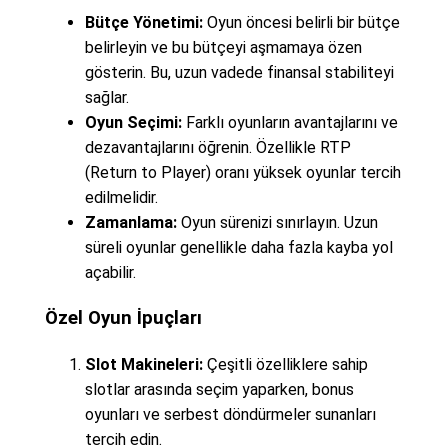
Bütçe Yönetimi:
Oyun öncesi belirli bir bütçe
belirleyin ve bu bütçeyi aşmamaya özen
gösterin. Bu, uzun vadede finansal stabiliteyi
sağlar.
Oyun Seçimi:
Farklı oyunların avantajlarını ve
dezavantajlarını öğrenin. Özellikle RTP
(Return to Player) oranı yüksek oyunlar tercih
edilmelidir.
Zamanlama:
Oyun sürenizi sınırlayın. Uzun
süreli oyunlar genellikle daha fazla kayba yol
açabilir.
Özel Oyun İpuçları
Slot Makineleri:
Çeşitli özelliklere sahip
slotlar arasında seçim yaparken, bonus
oyunları ve serbest döndürmeler sunanları
tercih edin.