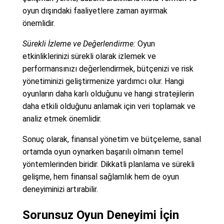
oyun dışındaki faaliyetlere zaman ayırmak
önemlidir.
Sürekli İzleme ve Değerlendirme:
Oyun
etkinliklerinizi sürekli olarak izlemek ve
performansınızı değerlendirmek, bütçenizi ve risk
yönetiminizi geliştirmenize yardımcı olur. Hangi
oyunların daha karlı olduğunu ve hangi stratejilerin
daha etkili olduğunu anlamak için veri toplamak ve
analiz etmek önemlidir.
Sonuç olarak, finansal yönetim ve bütçeleme, sanal
ortamda oyun oynarken başarılı olmanın temel
yöntemlerinden biridir. Dikkatli planlama ve sürekli
gelişme, hem finansal sağlamlık hem de oyun
deneyiminizi artırabilir.
Sorunsuz Oyun Deneyimi İçin