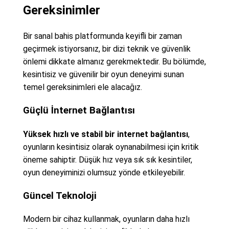
Gereksinimler
Bir sanal bahis platformunda keyifli bir zaman
geçirmek istiyorsanız, bir dizi teknik ve güvenlik
önlemi dikkate almanız gerekmektedir. Bu bölümde,
kesintisiz ve güvenilir bir oyun deneyimi sunan
temel gereksinimleri ele alacağız.
Güçlü İnternet Bağlantısı
Yüksek hızlı ve stabil bir internet bağlantısı
,
oyunların kesintisiz olarak oynanabilmesi için kritik
öneme sahiptir. Düşük hız veya sık sık kesintiler,
oyun deneyiminizi olumsuz yönde etkileyebilir.
Güncel Teknoloji
Modern bir cihaz kullanmak, oyunların daha hızlı