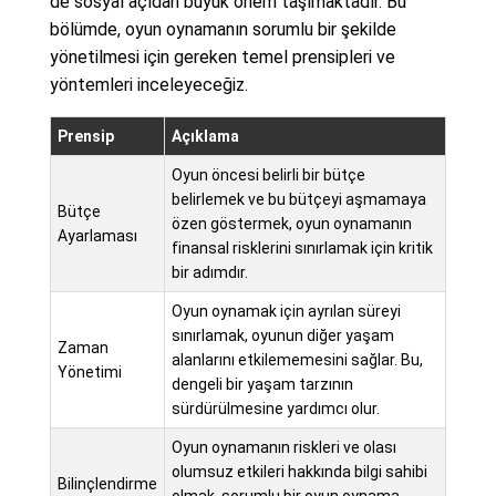
de sosyal açıdan büyük önem taşımaktadır. Bu
bölümde, oyun oynamanın sorumlu bir şekilde
yönetilmesi için gereken temel prensipleri ve
yöntemleri inceleyeceğiz.
Prensip
Açıklama
Oyun öncesi belirli bir bütçe
belirlemek ve bu bütçeyi aşmamaya
Bütçe
özen göstermek, oyun oynamanın
Ayarlaması
finansal risklerini sınırlamak için kritik
bir adımdır.
Oyun oynamak için ayrılan süreyi
sınırlamak, oyunun diğer yaşam
Zaman
alanlarını etkilememesini sağlar. Bu,
Yönetimi
dengeli bir yaşam tarzının
sürdürülmesine yardımcı olur.
Oyun oynamanın riskleri ve olası
olumsuz etkileri hakkında bilgi sahibi
Bilinçlendirme