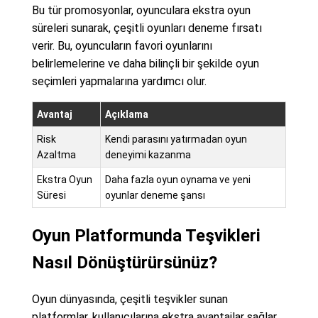
Bu tür promosyonlar, oyunculara ekstra oyun
süreleri sunarak, çeşitli oyunları deneme fırsatı
verir. Bu, oyuncuların favori oyunlarını
belirlemelerine ve daha bilinçli bir şekilde oyun
seçimleri yapmalarına yardımcı olur.
Avantaj
Açıklama
Risk
Kendi parasını yatırmadan oyun
Azaltma
deneyimi kazanma
Ekstra Oyun
Daha fazla oyun oynama ve yeni
Süresi
oyunlar deneme şansı
Oyun Platformunda Teşvikleri
Nasıl Dönüştürürsünüz?
Oyun dünyasında, çeşitli teşvikler sunan
platformlar, kullanıcılarına ekstra avantajlar sağlar.