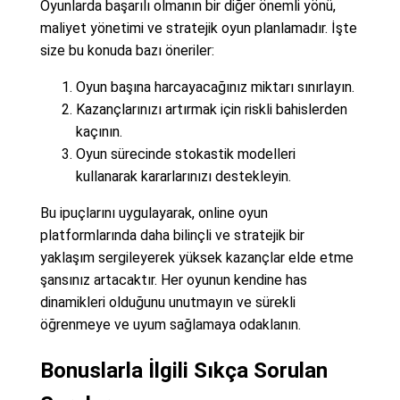
Oyunlarda başarılı olmanın bir diğer önemli yönü,
maliyet yönetimi ve stratejik oyun planlamadır. İşte
size bu konuda bazı öneriler:
Oyun başına harcayacağınız miktarı sınırlayın.
Kazançlarınızı artırmak için riskli bahislerden
kaçının.
Oyun sürecinde stokastik modelleri
kullanarak kararlarınızı destekleyin.
Bu ipuçlarını uygulayarak, online oyun
platformlarında daha bilinçli ve stratejik bir
yaklaşım sergileyerek yüksek kazançlar elde etme
şansınız artacaktır. Her oyunun kendine has
dinamikleri olduğunu unutmayın ve sürekli
öğrenmeye ve uyum sağlamaya odaklanın.
Bonuslarla İlgili Sıkça Sorulan