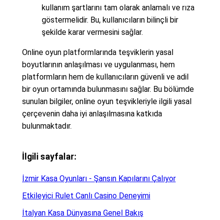
kullanım şartlarını tam olarak anlamalı ve rıza
göstermelidir. Bu, kullanıcıların bilinçli bir
şekilde karar vermesini sağlar.
Online oyun platformlarında teşviklerin yasal
boyutlarının anlaşılması ve uygulanması, hem
platformların hem de kullanıcıların güvenli ve adil
bir oyun ortamında bulunmasını sağlar. Bu bölümde
sunulan bilgiler, online oyun teşvikleriyle ilgili yasal
çerçevenin daha iyi anlaşılmasına katkıda
bulunmaktadır.
İlgili sayfalar:
İzmir Kasa Oyunları - Şansın Kapılarını Çalıyor
Etkileyici Rulet Canlı Casino Deneyimi
İtalyan Kasa Dünyasına Genel Bakış