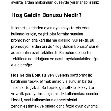
avantajlardan maksimum düzeyde yararlanabilirsiniz.
Hoş Geldin Bonusu Nedir?
İnternet üzerinden oyun oynamayı tercih eden
kullanıcılar için, çeşitli platformlar sunulan
promosyonlarla karşılaşma olasılığı yüksektir. Bu
promosyonlardan biri de "Hoş Geldin Bonusu" olarak
adlandırılan özel tekliflerdir. Bu bölümde, bu tür
tekliflerin ne olduğunu ve nasıl faydalanılabileceğini
ele alacağız.
Hoş Geldin Bonusu
, yeni üyelerin platforma ilk
katılımını teşvik etmek amacıyla sunulan bir tür
finansal teşviktir. Bu teşvik, genellikle ilk kayıtta
veya ilk para yatırma işleminde kullanıcılara sunulur.
Hedef, yeni kullanıcıların deneyimlerini
zenginleştirmek ve onlara daha fazla oyun oynama