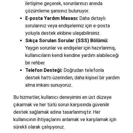
iletişime geçerek, sorunlarınızı anında
çözümleme şansınız bulunuyor.
E-posta Yardım Masası:
Daha detaylı
sorularınız veya endişeleriniz için e-posta
yoluyla destek ekibine ulaşabilirsiniz.
Sıkça Sorulan Sorular (SSS) Bölümü:
Yaygın sorunlar ve endişeler için hazırlanmış,
kullanıcıların kendi kendine yardım alabileceği
bir rehber.
Telefon Desteği:
Doğrudan telefonla
destek hattı üzerinden, daha kişisel bir yardım
alma imkanı sunuyoruz.
Bu hizmetler, kullanıcı deneyimini en üst düzeye
çıkarmak ve her türlü sorun karşısında güvenilir
destek sağlamak adına tasarlanmıştır. Her
kullanıcının ihtiyaçlarını anlamak ve karşılamak için
sürekli olarak çalışıyoruz.