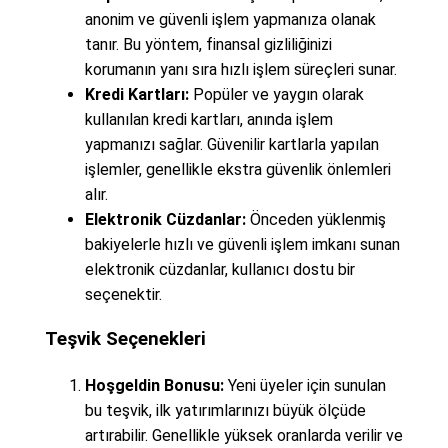
anonim ve güvenli işlem yapmanıza olanak
tanır. Bu yöntem, finansal gizliliğinizi
korumanın yanı sıra hızlı işlem süreçleri sunar.
Kredi Kartları:
Popüler ve yaygın olarak
kullanılan kredi kartları, anında işlem
yapmanızı sağlar. Güvenilir kartlarla yapılan
işlemler, genellikle ekstra güvenlik önlemleri
alır.
Elektronik Cüzdanlar:
Önceden yüklenmiş
bakiyelerle hızlı ve güvenli işlem imkanı sunan
elektronik cüzdanlar, kullanıcı dostu bir
seçenektir.
Teşvik Seçenekleri
Hoşgeldin Bonusu:
Yeni üyeler için sunulan
bu teşvik, ilk yatırımlarınızı büyük ölçüde
artırabilir. Genellikle yüksek oranlarda verilir ve