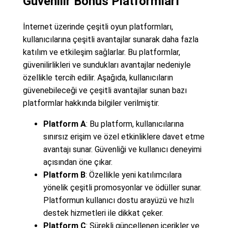
Güvenilir Bonus Platformları
İnternet üzerinde çeşitli oyun platformları,
kullanıcılarına çeşitli avantajlar sunarak daha fazla
katılım ve etkileşim sağlarlar. Bu platformlar,
güvenilirlikleri ve sundukları avantajlar nedeniyle
özellikle tercih edilir. Aşağıda, kullanıcıların
güvenebileceği ve çeşitli avantajlar sunan bazı
platformlar hakkında bilgiler verilmiştir.
Platform A
: Bu platform, kullanıcılarına
sınırsız erişim ve özel etkinliklere davet etme
avantajı sunar. Güvenliği ve kullanıcı deneyimi
açısından öne çıkar.
Platform B
: Özellikle yeni katılımcılara
yönelik çeşitli promosyonlar ve ödüller sunar.
Platformun kullanıcı dostu arayüzü ve hızlı
destek hizmetleri ile dikkat çeker.
Platform C
: Sürekli güncellenen içerikler ve