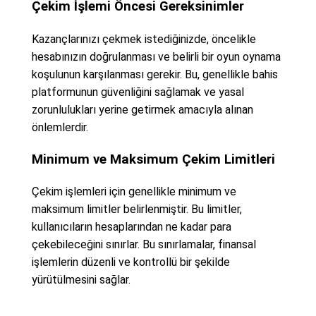
Çekim İşlemi Öncesi Gereksinimler
Kazançlarınızı çekmek istediğinizde, öncelikle
hesabınızın doğrulanması ve belirli bir oyun oynama
koşulunun karşılanması gerekir. Bu, genellikle bahis
platformunun güvenliğini sağlamak ve yasal
zorunlulukları yerine getirmek amacıyla alınan
önlemlerdir.
Minimum ve Maksimum Çekim Limitleri
Çekim işlemleri için genellikle minimum ve
maksimum limitler belirlenmiştir. Bu limitler,
kullanıcıların hesaplarından ne kadar para
çekebileceğini sınırlar. Bu sınırlamalar, finansal
işlemlerin düzenli ve kontrollü bir şekilde
yürütülmesini sağlar.