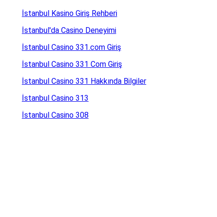
İstanbul Kasino Giriş Rehberi
İstanbul'da Casino Deneyimi
İstanbul Casino 331.com Giriş
İstanbul Casino 331 Com Giriş
İstanbul Casino 331 Hakkında Bilgiler
İstanbul Casino 313
İstanbul Casino 308
İstanbul Casino 307.com Giriş
İstanbul Casino 293.com Giriş
İstanbul Casino 292 Giriş
İstanbul Kasino 290
İstanbul Kasino 273
İstanbul Casino 245