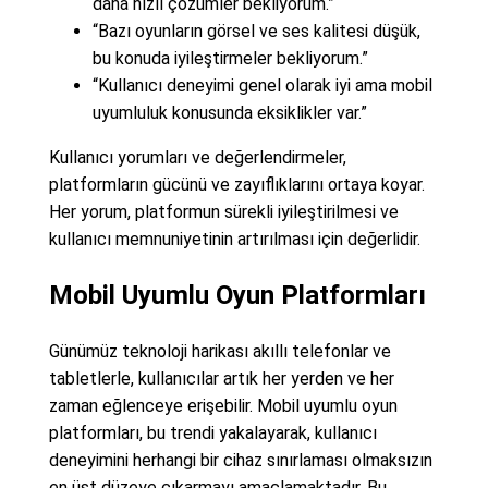
daha hızlı çözümler bekliyorum.”
“Bazı oyunların görsel ve ses kalitesi düşük,
bu konuda iyileştirmeler bekliyorum.”
“Kullanıcı deneyimi genel olarak iyi ama mobil
uyumluluk konusunda eksiklikler var.”
Kullanıcı yorumları ve değerlendirmeler,
platformların gücünü ve zayıflıklarını ortaya koyar.
Her yorum, platformun sürekli iyileştirilmesi ve
kullanıcı memnuniyetinin artırılması için değerlidir.
Mobil Uyumlu Oyun Platformları
Günümüz teknoloji harikası akıllı telefonlar ve
tabletlerle, kullanıcılar artık her yerden ve her
zaman eğlenceye erişebilir. Mobil uyumlu oyun
platformları, bu trendi yakalayarak, kullanıcı
deneyimini herhangi bir cihaz sınırlaması olmaksızın
en üst düzeye çıkarmayı amaçlamaktadır. Bu