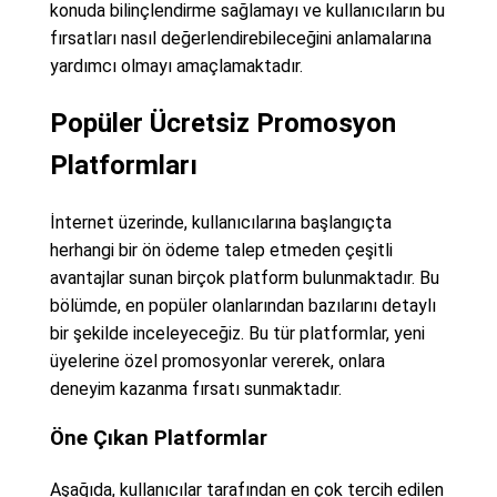
konuda bilinçlendirme sağlamayı ve kullanıcıların bu
fırsatları nasıl değerlendirebileceğini anlamalarına
yardımcı olmayı amaçlamaktadır.
Popüler Ücretsiz Promosyon
Platformları
İnternet üzerinde, kullanıcılarına başlangıçta
herhangi bir ön ödeme talep etmeden çeşitli
avantajlar sunan birçok platform bulunmaktadır. Bu
bölümde, en popüler olanlarından bazılarını detaylı
bir şekilde inceleyeceğiz. Bu tür platformlar, yeni
üyelerine özel promosyonlar vererek, onlara
deneyim kazanma fırsatı sunmaktadır.
Öne Çıkan Platformlar
Aşağıda, kullanıcılar tarafından en çok tercih edilen