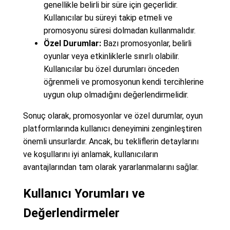
genellikle belirli bir süre için geçerlidir.
Kullanıcılar bu süreyi takip etmeli ve
promosyonu süresi dolmadan kullanmalıdır.
Özel Durumlar:
Bazı promosyonlar, belirli
oyunlar veya etkinliklerle sınırlı olabilir.
Kullanıcılar bu özel durumları önceden
öğrenmeli ve promosyonun kendi tercihlerine
uygun olup olmadığını değerlendirmelidir.
Sonuç olarak, promosyonlar ve özel durumlar, oyun
platformlarında kullanıcı deneyimini zenginleştiren
önemli unsurlardır. Ancak, bu tekliflerin detaylarını
ve koşullarını iyi anlamak, kullanıcıların
avantajlarından tam olarak yararlanmalarını sağlar.
Kullanıcı Yorumları ve
Değerlendirmeler