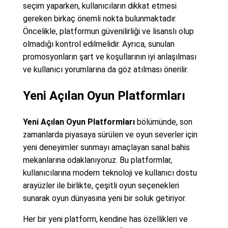
seçim yaparken, kullanıcıların dikkat etmesi
gereken birkaç önemli nokta bulunmaktadır.
Öncelikle, platformun güvenilirliği ve lisanslı olup
olmadığı kontrol edilmelidir. Ayrıca, sunulan
promosyonların şart ve koşullarının iyi anlaşılması
ve kullanıcı yorumlarına da göz atılması önerilir.
Yeni Açılan Oyun Platformları
Yeni Açılan Oyun Platformları
bölümünde, son
zamanlarda piyasaya sürülen ve oyun severler için
yeni deneyimler sunmayı amaçlayan sanal bahis
mekanlarına odaklanıyoruz. Bu platformlar,
kullanıcılarına modern teknoloji ve kullanıcı dostu
arayüzler ile birlikte, çeşitli oyun seçenekleri
sunarak oyun dünyasına yeni bir soluk getiriyor.
Her bir yeni platform, kendine has özellikleri ve