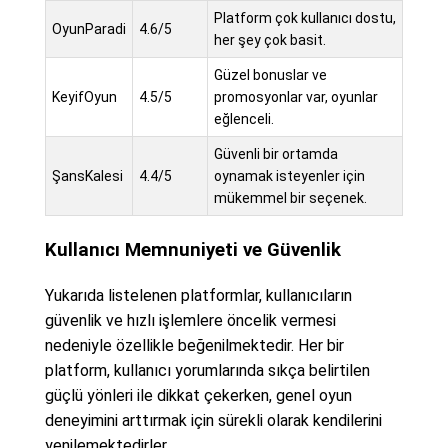
Platform çok kullanıcı dostu,
OyunParadi
4.6/5
her şey çok basit.
Güzel bonuslar ve
KeyifOyun
4.5/5
promosyonlar var, oyunlar
eğlenceli.
Güvenli bir ortamda
ŞansKalesi
4.4/5
oynamak isteyenler için
mükemmel bir seçenek.
Kullanıcı Memnuniyeti ve Güvenlik
Yukarıda listelenen platformlar, kullanıcıların
güvenlik ve hızlı işlemlere öncelik vermesi
nedeniyle özellikle beğenilmektedir. Her bir
platform, kullanıcı yorumlarında sıkça belirtilen
güçlü yönleri ile dikkat çekerken, genel oyun
deneyimini arttırmak için sürekli olarak kendilerini
yenilemektedirler.