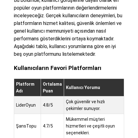
Bu bölümde, kullanıcı görüşlerine dayalı olarak en
popüler oyun platformlarının değerlendirmelerini
inceleyeceğiz. Gerçek kullanıcıların deneyimleri, bu
platformların hizmet kalitesi, güvenlik önlemleri ve
genel kullanıcı memnuniyeti açısından nasıl
performans gösterdiklerini ortaya koymaktadır.
Aşağıdaki tablo, kullanıcı yorumlarına göre en iyi
beş oyun platformunu listelemektedir.
Kullanıcıların Favori Platformları
Platform
Ortalama
Kullanıcı Yorumu
Adı
Puan
Çok güvenilir ve hızlı
LiderOyun
4.8/5
çekimler sunuyor.
Mükemmel müşteri
ŞansTopu
4.7/5
hizmetleri ve çeşitli oyun
seçenekleri.