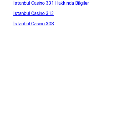
İstanbul Casino 331 Hakkında Bilgiler
İstanbul Casino 313
İstanbul Casino 308
İstanbul Casino 307.com Giriş
İstanbul Casino 293.com Giriş
İstanbul Casino 292 Giriş
İstanbul Kasino 290
İstanbul Kasino 273
İstanbul Casino 245
İstanbul Casino 186
İstanbul Kasa 183
İstanbul Casino 128 Giriş
Online Casino İrlanda