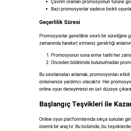
Çevrim oranları promosyonun türüne göre
Bazı promosyonlar sadece belirli oyunlard
Geçerlilik Süresi
Promosyonlar genellikle sınırlı bir süreliğine
zamanında hareket etmeniz gerektiği anlamına
Promosyonun sona erme tarihi her zaman
Önceden bildirimde bulunulmadan promosyo
Bu sınırlamaları anlamak, promosyonları etkili b
önlemenize yardımcı olacaktır. Her promosyon
online oyun deneyiminizi en üst düzeye çıkarabi
Başlangıç Teşvikleri ile Kazan
Online oyun platformlarında sıkça sunulan giriş
önemli bir araçtır. Bu bölümde, bu teşviklerden