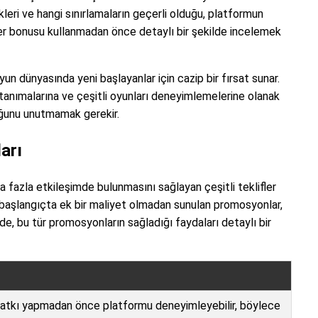
kleri ve hangi sınırlamaların geçerli olduğu, platformun
, her bonusu kullanmadan önce detaylı bir şekilde incelemek
yun dünyasında yeni başlayanlar için cazip bir fırsat sunar.
 tanımalarına ve çeşitli oyunları deneyimlemelerine olanak
duğunu unutmamak gerekir.
ları
ha fazla etkileşimde bulunmasını sağlayan çeşitli teklifler
le başlangıçta ek bir maliyet olmadan sunulan promosyonlar,
de, bu tür promosyonların sağladığı faydaları detaylı bir
 katkı yapmadan önce platformu deneyimleyebilir, böylece