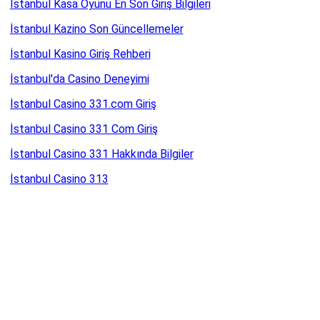
İstanbul Kasa Oyunu En Son Giriş Bilgileri
İstanbul Kazino Son Güncellemeler
İstanbul Kasino Giriş Rehberi
İstanbul'da Casino Deneyimi
İstanbul Casino 331.com Giriş
İstanbul Casino 331 Com Giriş
İstanbul Casino 331 Hakkında Bilgiler
İstanbul Casino 313
İstanbul Casino 308
İstanbul Casino 307.com Giriş
İstanbul Casino 293.com Giriş
İstanbul Casino 292 Giriş
İstanbul Kasino 290