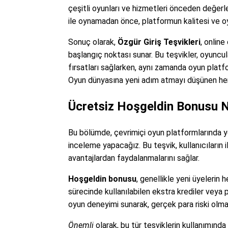
çeşitli oyunları ve hizmetleri önceden değerl
ile oynamadan önce, platformun kalitesi ve oyunl
Sonuç olarak,
Özgür Giriş Teşvikleri
, onlin
başlangıç noktası sunar. Bu teşvikler, oyunc
fırsatları sağlarken, aynı zamanda oyun platfo
Oyun dünyasına yeni adım atmayı düşünen herke
Ücretsiz Hoşgeldin Bonusu 
Bu bölümde, çevrimiçi oyun platformlarında yen
inceleme yapacağız. Bu teşvik, kullanıcıların
avantajlardan faydalanmalarını sağlar.
Hoşgeldin bonusu
, genellikle yeni üyeleri
sürecinde kullanılabilen ekstra krediler veya 
oyun deneyimi sunarak, gerçek para riski olmad
Önemli
olarak, bu tür teşviklerin kullanımında