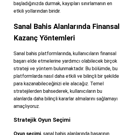
başladığınızda durmak, kayıpları sınırlamanın en
etkili yollarından biridir.
Sanal Bahis Alanlarında Finansal
Kazanç Yöntemleri
Sanal bahis platformlarında, kullanıcıların finansal
başarı elde etmelerine yardımcı olabilecek birçok
strateji ve yöntem bulunmaktadır. Bu bölümde, bu
platformlarda nasıl daha etkili ve bilinçli bir şekilde
para kazanabileceğinizi ele alacağız. Temel
stratejilerden bahsederek, kullanıcıların bu
alanlarda daha bilinçli kararlar almalarını sağlamayı
amaçlıyoruz.
Stratejik Oyun Seçimi
Oyun seçimi
, sanal bahis alanlarında başarının