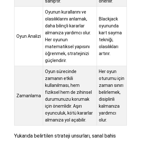
sahiptir.
önerilir.
Oyunun kurallarını ve
olasılıklarını anlamak,
Blackjack
daha bilinçli kararlar
oyununda
almanıza yardımcı olur.
kart sayma
Oyun Analizi
Her oyunun
tekniği,
matematiksel yapısını
olasılıkları
öğrenmek, stratejinizi
artırır.
güçlendirir.
Oyun sürecinde
Her oyun
zamanın etkili
oturumu için
kullanılması, hem
zaman sınırı
fiziksel hem de zihinsel
belirlemek,
Zamanlama
durumunuzu korumak
disiplinli
için önemlidir. Aşırı
kalmanıza
oyunculuk, kötü kararlar
yardımcı
almanıza yol açabilir.
olur.
Yukarıda belirtilen strateji unsurları, sanal bahis