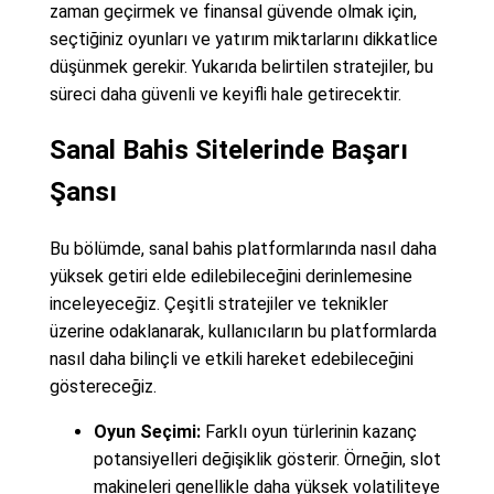
zaman geçirmek ve finansal güvende olmak için,
seçtiğiniz oyunları ve yatırım miktarlarını dikkatlice
düşünmek gerekir. Yukarıda belirtilen stratejiler, bu
süreci daha güvenli ve keyifli hale getirecektir.
Sanal Bahis Sitelerinde Başarı
Şansı
Bu bölümde, sanal bahis platformlarında nasıl daha
yüksek getiri elde edilebileceğini derinlemesine
inceleyeceğiz. Çeşitli stratejiler ve teknikler
üzerine odaklanarak, kullanıcıların bu platformlarda
nasıl daha bilinçli ve etkili hareket edebileceğini
göstereceğiz.
Oyun Seçimi:
Farklı oyun türlerinin kazanç
potansiyelleri değişiklik gösterir. Örneğin, slot
makineleri genellikle daha yüksek volatiliteye