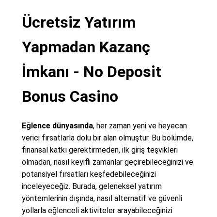
Ücretsiz Yatırım
Yapmadan Kazanç
İmkanı - No Deposit
Bonus Casino
Eğlence dünyasında
, her zaman yeni ve heyecan
verici fırsatlarla dolu bir alan olmuştur. Bu bölümde,
finansal katkı gerektirmeden, ilk giriş teşvikleri
olmadan, nasıl keyifli zamanlar geçirebileceğinizi ve
potansiyel fırsatları keşfedebileceğinizi
inceleyeceğiz. Burada, geleneksel yatırım
yöntemlerinin dışında, nasıl alternatif ve güvenli
yollarla eğlenceli aktiviteler arayabileceğinizi