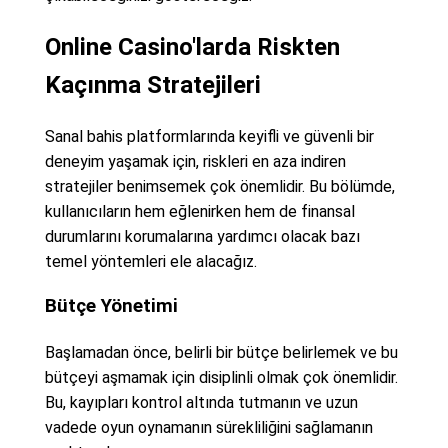
Online Casino'larda Riskten
Kaçınma Stratejileri
Sanal bahis platformlarında keyifli ve güvenli bir
deneyim yaşamak için, riskleri en aza indiren
stratejiler benimsemek çok önemlidir. Bu bölümde,
kullanıcıların hem eğlenirken hem de finansal
durumlarını korumalarına yardımcı olacak bazı
temel yöntemleri ele alacağız.
Bütçe Yönetimi
Başlamadan önce, belirli bir bütçe belirlemek ve bu
bütçeyi aşmamak için disiplinli olmak çok önemlidir.
Bu, kayıpları kontrol altında tutmanın ve uzun
vadede oyun oynamanın sürekliliğini sağlamanın