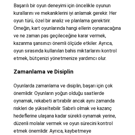
Başarılı bir oyun deneyimi için öncelikle oyunun
kurallarını ve mekaniklerini iyi anlamak gerekir. Her
oyun türü, özel bir analiz ve planlama gerektirir.
Örneğin, kart oyunlarında hangi ellerin oynanacağına
ve ne zaman pas geçileceğine karar vermek,
kazanma şansınızı önemli ölçüde etkiler. Ayrıca,
oyun sırasında kullanılan bahis miktarlarını kontrol
etmek, bütçenizi yönetmenize yardımcı olur.
Zamanlama ve Disiplin
Oyunlarda zamanlama ve disiplin, başarı için çok
önemlidir. Oyunların yoğun olduğu saatlerde
oynamak, rekabeti artırabilir ancak aynı zamanda
riskleri de yükseltebilir. Sabırlı olmak ve kazanç
hedeflerine ulaşana kadar sürekli oynamak yerine,
düzenli molalar vermek ve oyun sürecini kontrol
etmek önemlidir. Ayrıca, kaybetmeye