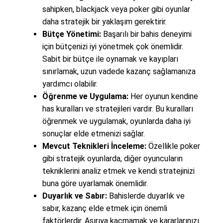
sahipken, blackjack veya poker gibi oyunlar
daha stratejik bir yaklaşım gerektirir.
Bütçe Yönetimi:
Başarılı bir bahis deneyimi
için bütçenizi iyi yönetmek çok önemlidir.
Sabit bir bütçe ile oynamak ve kayıpları
sınırlamak, uzun vadede kazanç sağlamanıza
yardımcı olabilir.
Öğrenme ve Uygulama:
Her oyunun kendine
has kuralları ve stratejileri vardır. Bu kuralları
öğrenmek ve uygulamak, oyunlarda daha iyi
sonuçlar elde etmenizi sağlar.
Mevcut Teknikleri İnceleme:
Özellikle poker
gibi stratejik oyunlarda, diğer oyuncuların
tekniklerini analiz etmek ve kendi stratejinizi
buna göre uyarlamak önemlidir.
Duyarlık ve Sabır:
Bahislerde duyarlık ve
sabır, kazanç elde etmek için önemli
faktörlerdir. Aşırıya kaçmamak ve kararlarınızı