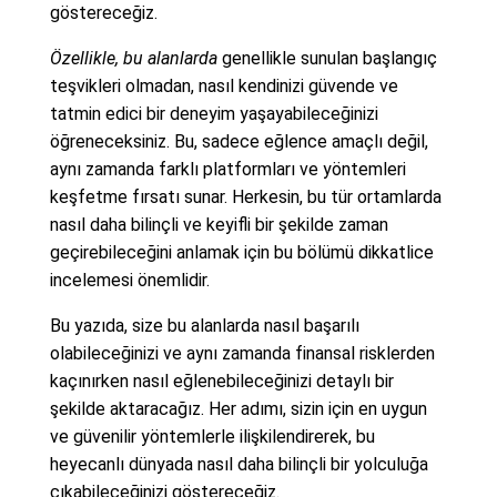
göstereceğiz.
Özellikle, bu alanlarda
genellikle sunulan başlangıç
teşvikleri olmadan, nasıl kendinizi güvende ve
tatmin edici bir deneyim yaşayabileceğinizi
öğreneceksiniz. Bu, sadece eğlence amaçlı değil,
aynı zamanda farklı platformları ve yöntemleri
keşfetme fırsatı sunar. Herkesin, bu tür ortamlarda
nasıl daha bilinçli ve keyifli bir şekilde zaman
geçirebileceğini anlamak için bu bölümü dikkatlice
incelemesi önemlidir.
Bu yazıda, size bu alanlarda nasıl başarılı
olabileceğinizi ve aynı zamanda finansal risklerden
kaçınırken nasıl eğlenebileceğinizi detaylı bir
şekilde aktaracağız. Her adımı, sizin için en uygun
ve güvenilir yöntemlerle ilişkilendirerek, bu
heyecanlı dünyada nasıl daha bilinçli bir yolculuğa
çıkabileceğinizi göstereceğiz.