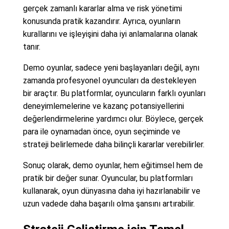
gerçek zamanlı kararlar alma ve risk yönetimi
konusunda pratik kazandırır. Ayrıca, oyunların
kurallarını ve işleyişini daha iyi anlamalarına olanak
tanır.
Demo oyunlar, sadece yeni başlayanları değil, aynı
zamanda profesyonel oyuncuları da destekleyen
bir araçtır. Bu platformlar, oyuncuların farklı oyunları
deneyimlemelerine ve kazanç potansiyellerini
değerlendirmelerine yardımcı olur. Böylece, gerçek
para ile oynamadan önce, oyun seçiminde ve
strateji belirlemede daha bilinçli kararlar verebilirler.
Sonuç olarak, demo oyunlar, hem eğitimsel hem de
pratik bir değer sunar. Oyuncular, bu platformları
kullanarak, oyun dünyasına daha iyi hazırlanabilir ve
uzun vadede daha başarılı olma şansını artırabilir.