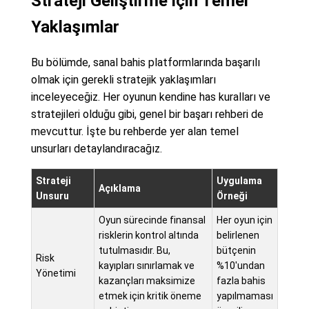
Strateji Geliştirme için Temel
Yaklaşımlar
Bu bölümde, sanal bahis platformlarında başarılı
olmak için gerekli stratejik yaklaşımları
inceleyeceğiz. Her oyunun kendine has kuralları ve
stratejileri olduğu gibi, genel bir başarı rehberi de
mevcuttur. İşte bu rehberde yer alan temel
unsurları detaylandıracağız.
Strateji
Uygulama
Açıklama
Unsuru
Örneği
Oyun sürecinde finansal
Her oyun için
risklerin kontrol altında
belirlenen
tutulmasıdır. Bu,
bütçenin
Risk
kayıpları sınırlamak ve
%10'undan
Yönetimi
kazançları maksimize
fazla bahis
etmek için kritik öneme
yapılmaması