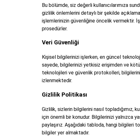
Bu bölümde, siz değerli kullanıcılarımıza su
gizlilik önlemlerini detaylı bir şekilde açıklam
işlemlerinizin güvenliğine öncelik vermektir. 
prosedürler.
Veri Güvenliği
Kişisel bilgilerinizi işlerken, en güncel teknol
sayede, bilgilerinizi yetkisiz erişimden ve kö
teknolojileri ve güvenlik protokolleri, bilgile
izlenmektedir.
Gizlilik Politikası
Gizlilik, sizlerin bilgilerini nasıl topladığım
için önemli bir konudur. Bilgilerinizi yalnızca ya
paylaşırız. Aşağıdaki tabloda, hangi bilgileri t
bilgiler yer almaktadır.