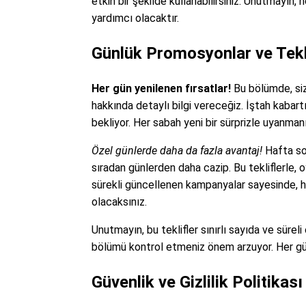
etkin bir şekilde kullanabilirsiniz. Unutmayın,
yardımcı olacaktır.
Günlük Promosyonlar ve Tekl
Her gün yenilenen fırsatlar!
Bu bölümde, siz
hakkında detaylı bilgi vereceğiz. İştah kabartı
bekliyor. Her sabah yeni bir sürprizle uyanma
Özel günlerde daha da fazla avantaj!
Hafta son
sıradan günlerden daha cazip. Bu tekliflerle, o
sürekli güncellenen kampanyalar sayesinde, he
olacaksınız.
Unutmayın, bu teklifler sınırlı sayıda ve sürel
bölümü kontrol etmeniz önem arzuyor. Her gün
Güvenlik ve Gizlilik Politikası