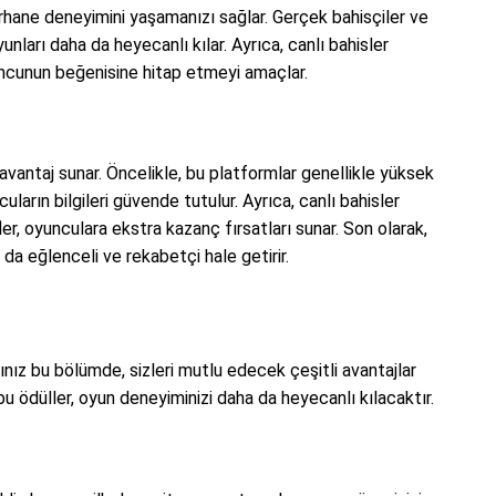
rhane deneyimini yaşamanızı sağlar. Gerçek bahisçiler ve
unları daha da heyecanlı kılar. Ayrıca, canlı bahisler
yuncunun beğenisine hitap etmeyi amaçlar.
k avantaj sunar. Öncelikle, bu platformlar genellikle yüksek
uların bilgileri güvende tutulur. Ayrıca, canlı bahisler
er, oyunculara ekstra kazanç fırsatları sunar. Son olarak,
a da eğlenceli ve rekabetçi hale getirir.
arınız bu bölümde, sizleri mutlu edecek çeşitli avantajlar
bu ödüller, oyun deneyiminizi daha da heyecanlı kılacaktır.