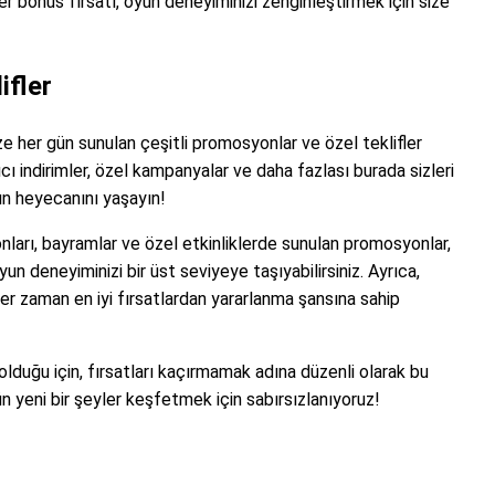
 her bonus fırsatı, oyun deneyiminizi zenginleştirmek için size
ifler
e her gün sunulan çeşitli promosyonlar ve özel teklifler
cı indirimler, özel kampanyalar ve daha fazlası burada sizleri
nın heyecanını yaşayın!
ları, bayramlar ve özel etkinliklerde sunulan promosyonlar,
yun deneyiminizi bir üst seviyeye taşıyabilirsiniz. Ayrıca,
r zaman en iyi fırsatlardan yararlanma şansına sahip
i olduğu için, fırsatları kaçırmamak adına düzenli olarak bu
 yeni bir şeyler keşfetmek için sabırsızlanıyoruz!