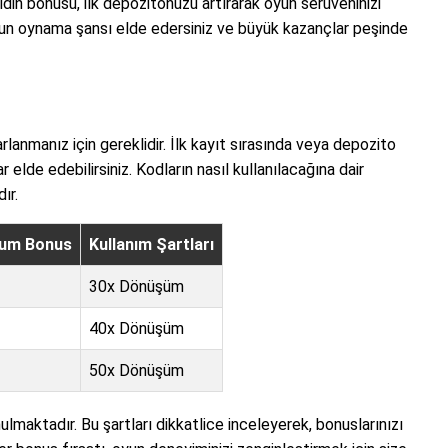
eldin bonusu, ilk depozitonuzu artırarak oyun serüveninizi
yun oynama şansı elde edersiniz ve büyük kazançlar peşinde
lanmanız için gereklidir. İlk kayıt sırasında veya depozito
 elde edebilirsiniz. Kodların nasıl kullanılacağına dair
ır.
um Bonus
Kullanım Şartları
30x Dönüşüm
40x Dönüşüm
50x Dönüşüm
nulmaktadır. Bu şartları dikkatlice inceleyerek, bonuslarınızı