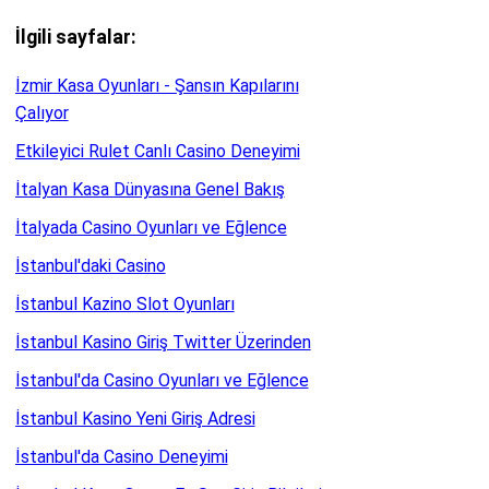
İlgili sayfalar:
İzmir Kasa Oyunları - Şansın Kapılarını
Çalıyor
Etkileyici Rulet Canlı Casino Deneyimi
İtalyan Kasa Dünyasına Genel Bakış
İtalyada Casino Oyunları ve Eğlence
İstanbul'daki Casino
İstanbul Kazino Slot Oyunları
İstanbul Kasino Giriş Twitter Üzerinden
İstanbul'da Casino Oyunları ve Eğlence
İstanbul Kasino Yeni Giriş Adresi
İstanbul'da Casino Deneyimi