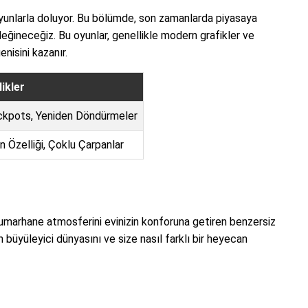
oyunlarla doluyor. Bu bölümde, son zamanlarda piyasaya
değineceğiz. Bu oyunlar, genellikle modern grafikler ve
enisini kazanır.
likler
ackpots, Yeniden Döndürmeler
 Özelliği, Çoklu Çarpanlar
kumarhane atmosferini evinizin konforuna getiren benzersiz
n büyüleyici dünyasını ve size nasıl farklı bir heyecan