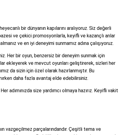
eyecanlı bir dünyanın kapılarını aralıyoruz. Siz değerli
zesi ve çekici promosyonlarla, keyifli ve kazançlı anlar
almanız ve en iyi deneyimi sunmamız adına çalışıyoruz.
iniz. Her bir oyun, benzersiz bir deneyim sunmak için
nlar ekleyerek ve mevcut oyunları geliştirerek, sizleri her
z da sizin için özel olarak hazırlanmıştır. Bu
rken daha fazla avantaj elde edebilirsiniz.
. Her adımınızda size yardımcı olmaya hazırız. Keyifli vakit
nın vazgeçilmez parçalarındandır. Çeşitli tema ve