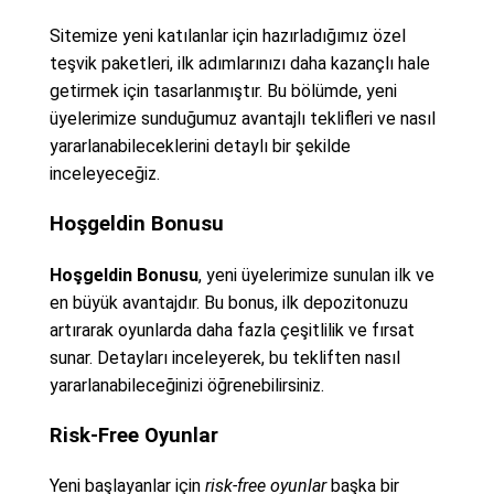
Sitemize yeni katılanlar için hazırladığımız özel
teşvik paketleri, ilk adımlarınızı daha kazançlı hale
getirmek için tasarlanmıştır. Bu bölümde, yeni
üyelerimize sunduğumuz avantajlı teklifleri ve nasıl
yararlanabileceklerini detaylı bir şekilde
inceleyeceğiz.
Hoşgeldin Bonusu
Hoşgeldin Bonusu
, yeni üyelerimize sunulan ilk ve
en büyük avantajdır. Bu bonus, ilk depozitonuzu
artırarak oyunlarda daha fazla çeşitlilik ve fırsat
sunar. Detayları inceleyerek, bu tekliften nasıl
yararlanabileceğinizi öğrenebilirsiniz.
Risk-Free Oyunlar
Yeni başlayanlar için
risk-free oyunlar
başka bir