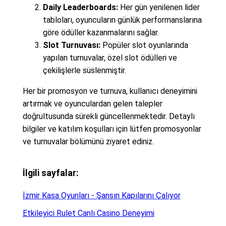
Daily Leaderboards:
Her gün yenilenen lider
tabloları, oyuncuların günlük performanslarına
göre ödüller kazanmalarını sağlar.
Slot Turnuvası:
Popüler slot oyunlarında
yapılan turnuvalar, özel slot ödülleri ve
çekilişlerle süslenmiştir.
Her bir promosyon ve turnuva, kullanıcı deneyimini
artırmak ve oyunculardan gelen talepler
doğrultusunda sürekli güncellenmektedir. Detaylı
bilgiler ve katılım koşulları için lütfen promosyonlar
ve turnuvalar bölümünü ziyaret ediniz.
İlgili sayfalar:
İzmir Kasa Oyunları - Şansın Kapılarını Çalıyor
Etkileyici Rulet Canlı Casino Deneyimi