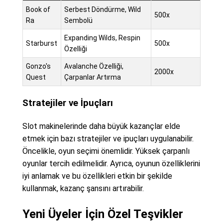
Book of
Serbest Döndürme, Wild
500x
Ra
Sembolü
Expanding Wilds, Respin
Starburst
500x
Özelliği
Gonzo's
Avalanche Özelliği,
2000x
Quest
Çarpanlar Artırma
Stratejiler ve İpuçları
Slot makinelerinde daha büyük kazançlar elde
etmek için bazı stratejiler ve ipuçları uygulanabilir.
Öncelikle, oyun seçimi önemlidir. Yüksek çarpanlı
oyunlar tercih edilmelidir. Ayrıca, oyunun özelliklerini
iyi anlamak ve bu özellikleri etkin bir şekilde
kullanmak, kazanç şansını artırabilir.
Yeni Üyeler İçin Özel Teşvikler