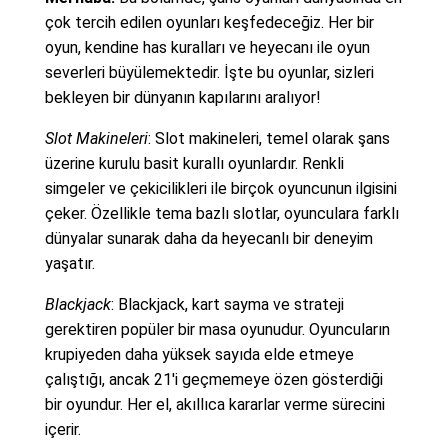
çok tercih edilen oyunları keşfedeceğiz. Her bir
oyun, kendine has kuralları ve heyecanı ile oyun
severleri büyülemektedir. İşte bu oyunlar, sizleri
bekleyen bir dünyanın kapılarını aralıyor!
Slot Makineleri
: Slot makineleri, temel olarak şans
üzerine kurulu basit kurallı oyunlardır. Renkli
simgeler ve çekicilikleri ile birçok oyuncunun ilgisini
çeker. Özellikle tema bazlı slotlar, oyunculara farklı
dünyalar sunarak daha da heyecanlı bir deneyim
yaşatır.
Blackjack
: Blackjack, kart sayma ve strateji
gerektiren popüler bir masa oyunudur. Oyuncuların
krupiyeden daha yüksek sayıda elde etmeye
çalıştığı, ancak 21'i geçmemeye özen gösterdiği
bir oyundur. Her el, akıllıca kararlar verme sürecini
içerir.