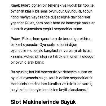
Rulet
: Rulet, dönen bir tekerlek ve küçük bir top ile
oynanan klasik bir şans oyunudur. Oyuncular, topun
hangi sayıya veya renge düşeceğine dair bahisler
yaparlar. Rulet, hem basit hem de karmaşık bahisler
sunarak oyunculara çeşitli seçenekler sunar.
Poker
: Poker, hem şans hem de beceri gerektiren
bir kart oyunudur. Oyuncular, ellerini diğer
oyuncuların elleriyle karşılaştırır ve en iyi eli tutan
kazanır. Poker, strateji ve taktiklerin önemli olduğu
bir oyun olarak bilinir.
Bu oyunlar, her biri benzersiz bir deneyim sunan ve
oyun dünyasında sıkça tercih edilen seçeneklerdir.
Her birinin kendine has kuralları ve taktikleri vardır,
bu yüzden deneyimlemekten keyif alacaksınız!
Slot Makinelerinde Büyük