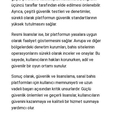
üçüncü taraflar tarafından elde edilmesi önlenebilir.
Ayrıca, çeşitli güvenlik testleri ve denetimler,
sürekli olarak platformun güvenlik standartlarının
yüksek tutulmasını sağlar.
Resmi lisanslar ise, bir platformun yasalara uygun
olarak faaliyet göstermesini sağlar. Avrupa ve diğer
bölgelerdeki denetim kurumları, bahis sitelerinin
operasyonlarını sürekli olarak inceler ve onaylar. Bu
sayede, kullanıcıların hakları korunurken, adil ve
güvenilir bir oyun ortamı sunulur.
Sonuç olarak, güvenlik ve lisanslama, sanal bahis
platformları için kullanıcı memnuniyeti ve uzun
vadeli başarı açısından kritik unsurlardır. Güçlü
güvenlik önlemleri ve geçerli lisanslar, kullanıcıların
güvenini kazanmaya ve kaliteli bir hizmet sunmaya
yardımcı olur.