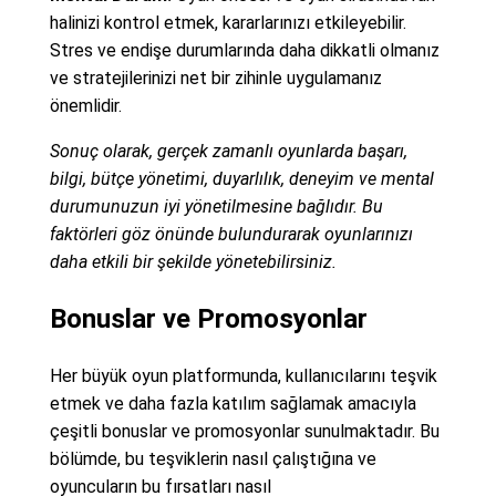
halinizi kontrol etmek, kararlarınızı etkileyebilir.
Stres ve endişe durumlarında daha dikkatli olmanız
ve stratejilerinizi net bir zihinle uygulamanız
önemlidir.
Sonuç olarak, gerçek zamanlı oyunlarda başarı,
bilgi, bütçe yönetimi, duyarlılık, deneyim ve mental
durumunuzun iyi yönetilmesine bağlıdır. Bu
faktörleri göz önünde bulundurarak oyunlarınızı
daha etkili bir şekilde yönetebilirsiniz.
Bonuslar ve Promosyonlar
Her büyük oyun platformunda, kullanıcılarını teşvik
etmek ve daha fazla katılım sağlamak amacıyla
çeşitli bonuslar ve promosyonlar sunulmaktadır. Bu
bölümde, bu teşviklerin nasıl çalıştığına ve
oyuncuların bu fırsatları nasıl