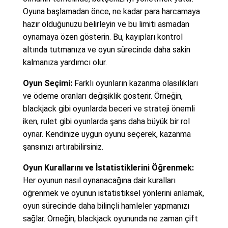
Oyuna başlamadan önce, ne kadar para harcamaya
hazır olduğunuzu belirleyin ve bu limiti asmadan
oynamaya özen gösterin. Bu, kayıpları kontrol
altında tutmanıza ve oyun sürecinde daha sakin
kalmanıza yardımcı olur.
Oyun Seçimi:
Farklı oyunların kazanma olasılıkları
ve ödeme oranları değişiklik gösterir. Örneğin,
blackjack gibi oyunlarda beceri ve strateji önemli
iken, rulet gibi oyunlarda şans daha büyük bir rol
oynar. Kendinize uygun oyunu seçerek, kazanma
şansınızı artırabilirsiniz.
Oyun Kurallarını ve İstatistiklerini Öğrenmek:
Her oyunun nasıl oynanacağına dair kuralları
öğrenmek ve oyunun istatistiksel yönlerini anlamak,
oyun sürecinde daha bilinçli hamleler yapmanızı
sağlar. Örneğin, blackjack oyununda ne zaman çift