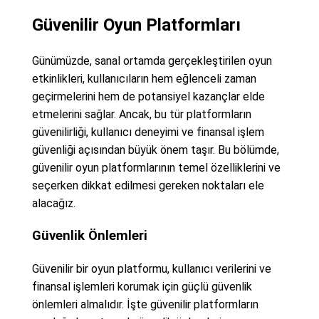
Güvenilir Oyun Platformları
Günümüzde, sanal ortamda gerçekleştirilen oyun
etkinlikleri, kullanıcıların hem eğlenceli zaman
geçirmelerini hem de potansiyel kazançlar elde
etmelerini sağlar. Ancak, bu tür platformların
güvenilirliği, kullanıcı deneyimi ve finansal işlem
güvenliği açısından büyük önem taşır. Bu bölümde,
güvenilir oyun platformlarının temel özelliklerini ve
seçerken dikkat edilmesi gereken noktaları ele
alacağız.
Güvenlik Önlemleri
Güvenilir bir oyun platformu, kullanıcı verilerini ve
finansal işlemleri korumak için güçlü güvenlik
önlemleri almalıdır. İşte güvenilir platformların