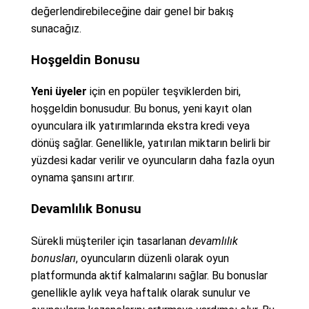
değerlendirebileceğine dair genel bir bakış
sunacağız.
Hoşgeldin Bonusu
Yeni üyeler
için en popüler teşviklerden biri,
hoşgeldin bonusudur. Bu bonus, yeni kayıt olan
oyunculara ilk yatırımlarında ekstra kredi veya
dönüş sağlar. Genellikle, yatırılan miktarın belirli bir
yüzdesi kadar verilir ve oyuncuların daha fazla oyun
oynama şansını artırır.
Devamlılık Bonusu
Sürekli müşteriler için tasarlanan
devamlılık
bonusları
, oyuncuların düzenli olarak oyun
platformunda aktif kalmalarını sağlar. Bu bonuslar
genellikle aylık veya haftalık olarak sunulur ve