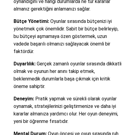
oynandığını ve hangi durumlarda ne tür kararlar
almanız gerektiğini anlamanızı sağlar.
Bütçe Yönetimi:
Oyunlar sırasında bütçenizi iyi
yönetmek çok önemlidir. Sabit bir bütçe belirleyip,
bu bütçeyi aşmamaya özen göstermek, uzun
vadede başarılı olmanızı sağlayacak önemli bir
faktördür.
Duyarlılık:
Gerçek zamanlı oyunlar sırasında dikkatli
olmak ve oyunun her anını takip etmek,
beklenmedik durumlarla başa çıkmak için kritik
öneme sahiptir.
Deneyim:
Pratik yapmak ve sürekli olarak oyunlar
oynamak, stratejilerinizi geliştirmenize ve daha iyi
kararlar almanıza yardımcı olur. Her oyun deneyimi,
yeni bir öğrenme fırsatıdır.
Mental Durum:
Oyun öncesi ve oyun sırasında ruh