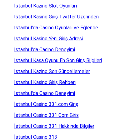
İstanbul Kazino Slot Oyunları
İstanbul Kasino Giriş Twitter Üzerinden
İstanbul'da Casino Oyunları ve Eğlence
İstanbul Kasino Yeni Giriş Adresi
İstanbul'da Casino Deneyimi
İstanbul Kasa Oyunu En Son Giriş Bilgileri
İstanbul Kazino Son Güncellemeler
İstanbul Kasino Giriş Rehberi
İstanbul'da Casino Deneyimi
İstanbul Casino 331.com Giriş
İstanbul Casino 331 Com Giriş
İstanbul Casino 331 Hakkında Bilgiler
İstanbul Casino 313