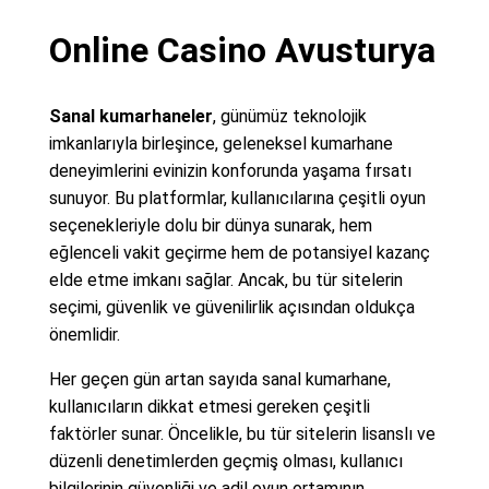
Online Casino Avusturya
Sanal kumarhaneler
, günümüz teknolojik
imkanlarıyla birleşince, geleneksel kumarhane
deneyimlerini evinizin konforunda yaşama fırsatı
sunuyor. Bu platformlar, kullanıcılarına çeşitli oyun
seçenekleriyle dolu bir dünya sunarak, hem
eğlenceli vakit geçirme hem de potansiyel kazanç
elde etme imkanı sağlar. Ancak, bu tür sitelerin
seçimi, güvenlik ve güvenilirlik açısından oldukça
önemlidir.
Her geçen gün artan sayıda sanal kumarhane,
kullanıcıların dikkat etmesi gereken çeşitli
faktörler sunar. Öncelikle, bu tür sitelerin lisanslı ve
düzenli denetimlerden geçmiş olması, kullanıcı
bilgilerinin güvenliği ve adil oyun ortamının