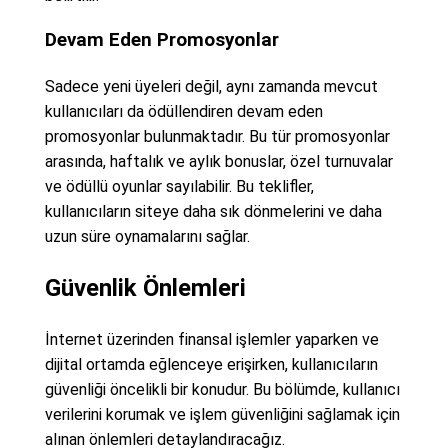
Devam Eden Promosyonlar
Sadece yeni üyeleri değil, aynı zamanda mevcut
kullanıcıları da ödüllendiren devam eden
promosyonlar bulunmaktadır. Bu tür promosyonlar
arasında, haftalık ve aylık bonuslar, özel turnuvalar
ve ödüllü oyunlar sayılabilir. Bu teklifler,
kullanıcıların siteye daha sık dönmelerini ve daha
uzun süre oynamalarını sağlar.
Güvenlik Önlemleri
İnternet üzerinden finansal işlemler yaparken ve
dijital ortamda eğlenceye erişirken, kullanıcıların
güvenliği öncelikli bir konudur. Bu bölümde, kullanıcı
verilerini korumak ve işlem güvenliğini sağlamak için
alınan önlemleri detaylandıracağız.