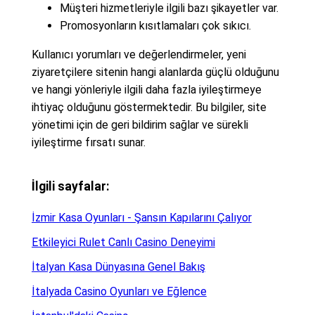
Müşteri hizmetleriyle ilgili bazı şikayetler var.
Promosyonların kısıtlamaları çok sıkıcı.
Kullanıcı yorumları ve değerlendirmeler, yeni
ziyaretçilere sitenin hangi alanlarda güçlü olduğunu
ve hangi yönleriyle ilgili daha fazla iyileştirmeye
ihtiyaç olduğunu göstermektedir. Bu bilgiler, site
yönetimi için de geri bildirim sağlar ve sürekli
iyileştirme fırsatı sunar.
İlgili sayfalar:
İzmir Kasa Oyunları - Şansın Kapılarını Çalıyor
Etkileyici Rulet Canlı Casino Deneyimi
İtalyan Kasa Dünyasına Genel Bakış
İtalyada Casino Oyunları ve Eğlence