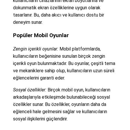
kullanıcıların cihazlarının ekran boyutlarına ve
dokunmatik ekran özelliklerine uygun olarak
tasarlanır. Bu, daha akıcı ve kullanıcı dostu bir
deneyim sunar.
Popüler Mobil Oyunlar
Zengin içerikli oyunlar:
Mobil platformlarda,
kullanıcıların beğenisine sunulan birçok zengin
içerikli oyun bulunmaktadır. Bu oyunlar, çeşitli tema
ve mekaniklere sahip olup, kullanıcıların uzun süreli
eğlencelerini garanti eder.
Sosyal özellikler:
Birçok mobil oyun, kullanıcıların
arkadaşlarıyla etkileşimde bulunabileceği sosyal
özellikler sunar. Bu özellikler, oyunların daha da
eğlenceli hale gelmesini sağlar ve kullanıcıların
sosyal ilişkilerini güçlendirir.