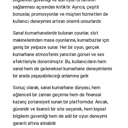
sağlanması açısından kritiktir. Ayrıca, çeşitli
bonuslar, promosyonlar ve müşteri hizmetleri de
kullanıcı deneyimini artıran önemli unsurlardır.
Sanal kumarhanelerde
bulunan oyunlar, slot
makinelerinden masa oyunlarına, kumarbazlar için
geniş bir yelpaze sunar. Her bir oyun, gerçek
kumarhane atmosferini yansıtan görsel ve ses
efektleriyle donatılmıştır. Bu, kullanıcıların hem
sanal hem de geleneksel kumarhane deneyimlerini
bir arada yaşayabileceği anlamına gelir.
Sonuç olarak, sanal kumarhane dünyası, hem
eğlenceli bir zaman geçirme hem de finansal
kazanç potansiyeli sunan bir platformdur. Ancak,
güvenilir ve lisanslı bir site seçerek, hem kişisel
bilgilerin güvenliği hem de adil bir oyun deneyimi
garanti altına alınabilir.