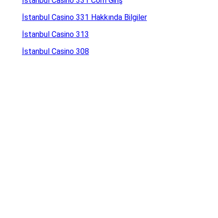
İstanbul Casino 331 Com Giriş
İstanbul Casino 331 Hakkında Bilgiler
İstanbul Casino 313
İstanbul Casino 308
İstanbul Casino 307.com Giriş
İstanbul Casino 293.com Giriş
İstanbul Casino 292 Giriş
İstanbul Kasino 290
İstanbul Kasino 273
İstanbul Casino 245
İstanbul Casino 186
İstanbul Kasa 183
İstanbul Casino 128 Giriş