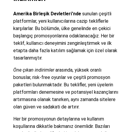
Amerika Birleşik Devletleri'nde
sunulan çeşitli
platformlar, yeni kullanıcılarına cazip tekliflerle
karşılarlar. Bu bölümde, ülke genelinde en çekici
başlangıç promosyonlarına odaklanacağız. Her bir
teklif, kullanıcı deneyimini zenginleştirmek ve ilk
etapta daha fazla katılım sağlamak için özel olarak
tasarlanmıştır.
Öne çıkan indirimler
arasında, yüksek oranlı
bonuslar, risk-free oyunlar ve çeşitli promosyon
paketleri bulunmaktadır. Bu teklifler, yeni üyelerin
platformları denemesine ve potansiyel kazançlarını
artırmasına olanak tanırken, aynı zamanda sitelere
olan güven ve sadakati de artırır.
Her bir promosyonun detaylarına ve kullanım
koşullarına dikkatle bakmanız önemlidir. Bazıları