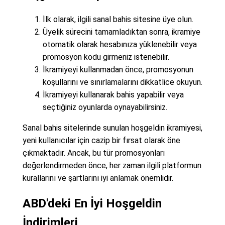
İlk olarak, ilgili sanal bahis sitesine üye olun.
Üyelik sürecini tamamladıktan sonra, ikramiye
otomatik olarak hesabınıza yüklenebilir veya
promosyon kodu girmeniz istenebilir.
İkramiyeyi kullanmadan önce, promosyonun
koşullarını ve sınırlamalarını dikkatlice okuyun.
İkramiyeyi kullanarak bahis yapabilir veya
seçtiğiniz oyunlarda oynayabilirsiniz.
Sanal bahis sitelerinde sunulan hoşgeldin ikramiyesi,
yeni kullanıcılar için cazip bir fırsat olarak öne
çıkmaktadır. Ancak, bu tür promosyonları
değerlendirmeden önce, her zaman ilgili platformun
kurallarını ve şartlarını iyi anlamak önemlidir.
ABD'deki En İyi Hoşgeldin
İndirimleri