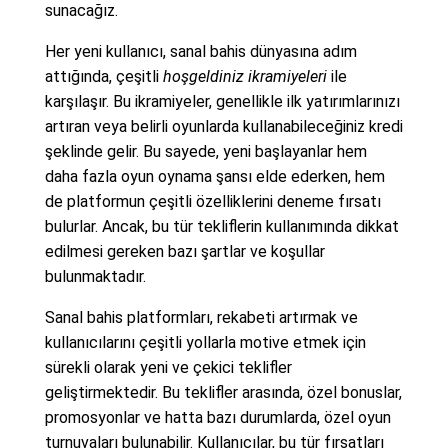
sunacağız.
Her yeni kullanıcı, sanal bahis dünyasına adım
attığında, çeşitli
hoşgeldiniz ikramiyeleri
ile
karşılaşır. Bu ikramiyeler, genellikle ilk yatırımlarınızı
artıran veya belirli oyunlarda kullanabileceğiniz kredi
şeklinde gelir. Bu sayede, yeni başlayanlar hem
daha fazla oyun oynama şansı elde ederken, hem
de platformun çeşitli özelliklerini deneme fırsatı
bulurlar. Ancak, bu tür tekliflerin kullanımında dikkat
edilmesi gereken bazı şartlar ve koşullar
bulunmaktadır.
Sanal bahis platformları, rekabeti artırmak ve
kullanıcılarını çeşitli yollarla motive etmek için
sürekli olarak yeni ve çekici teklifler
geliştirmektedir. Bu teklifler arasında, özel bonuslar,
promosyonlar ve hatta bazı durumlarda, özel oyun
turnuvaları bulunabilir. Kullanıcılar, bu tür fırsatları