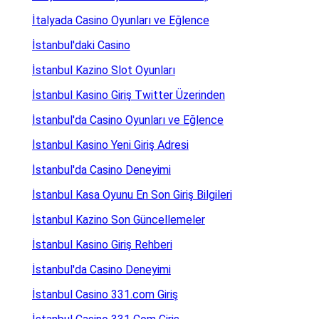
İtalyada Casino Oyunları ve Eğlence
İstanbul'daki Casino
İstanbul Kazino Slot Oyunları
İstanbul Kasino Giriş Twitter Üzerinden
İstanbul'da Casino Oyunları ve Eğlence
İstanbul Kasino Yeni Giriş Adresi
İstanbul'da Casino Deneyimi
İstanbul Kasa Oyunu En Son Giriş Bilgileri
İstanbul Kazino Son Güncellemeler
İstanbul Kasino Giriş Rehberi
İstanbul'da Casino Deneyimi
İstanbul Casino 331.com Giriş