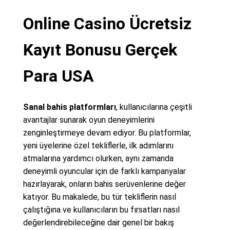
Online Casino Ücretsiz
Kayıt Bonusu Gerçek
Para USA
Sanal bahis platformları
, kullanıcılarına çeşitli
avantajlar sunarak oyun deneyimlerini
zenginleştirmeye devam ediyor. Bu platformlar,
yeni üyelerine özel tekliflerle, ilk adımlarını
atmalarına yardımcı olurken, aynı zamanda
deneyimli oyuncular için de farklı kampanyalar
hazırlayarak, onların bahis serüvenlerine değer
katıyor. Bu makalede, bu tür tekliflerin nasıl
çalıştığına ve kullanıcıların bu fırsatları nasıl
değerlendirebileceğine dair genel bir bakış