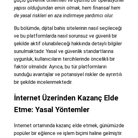
güçlü güvenlik önlemleri ve uyumlu bir operasyonel
yapısı olduğundan emin olmak, hem finansal hem
de yasal riskleri en aza indirmeye yardımcı olur.
Bu bölümde, dijital bahis sitelerinin nasıl seçileceği
ve bu platformlarda nasıl sorunsuz ve güvenli bir
şekilde aktif olunabileceği hakkında detaylı bilgiler
sunulmaktadır. Yasal ve güvenlik standartlarına
uygunluk, kullanıcıların tercihlerinde öncelikli bir
faktör olmalıdır. Ayrıca, bu tür platformların
sunduğu avantajlar ve potansiyel riskler de ayrıntılı
bir şekilde incelenmektedir.
İnternet Üzerinden Kazanç Elde
Etme: Yasal Yöntemler
İnternet ortamında kazanç elde etmek, günümüzde
popüler bir eğlence ve işlem biçimi haline gelmiştir.