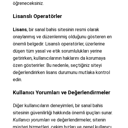
öğreneceksiniz.
Lisanslı Operatörler
Lisans
, bir sanal bahis sitesinin resmi olarak
onaylanmış ve düzenlenmiş olduğunu gösteren en
önemli belgedir. Lisanslı operatörler, üzerlerine
düşen tüm yasal ve etik sorumlulukları yerine
getirirken, kullanıcılarının haklarını da korumaya
özen gösterirler. Bu nedenle, seçtiğiniz siteyi
değerlendirirken lisans durumunu mutlaka kontrol
edin.
Kullanıcı Yorumları ve Değerlendirmeler
Diğer kullanıcıların deneyimleri, bir sanal bahis
sitesinin güvenilirliği hakkında önemli ipuçları sunar.
Kullanıcı yorumları
ve değerlendirmeler, sitenin
müşteri hizmetleri, çekim hızları ve genel kullanıcı