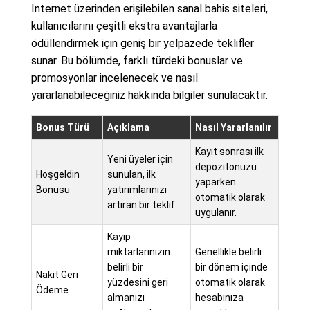
İnternet üzerinden erişilebilen sanal bahis siteleri,
kullanıcılarını çeşitli ekstra avantajlarla
ödüllendirmek için geniş bir yelpazede teklifler
sunar. Bu bölümde, farklı türdeki bonuslar ve
promosyonlar incelenecek ve nasıl
yararlanabileceğiniz hakkında bilgiler sunulacaktır.
Bonus Türü
Açıklama
Nasıl Yararlanılır
Kayıt sonrası ilk
Yeni üyeler için
depozitonuzu
Hoşgeldin
sunulan, ilk
yaparken
Bonusu
yatırımlarınızı
otomatik olarak
artıran bir teklif.
uygulanır.
Kayıp
miktarlarınızın
Genellikle belirli
belirli bir
bir dönem içinde
Nakit Geri
yüzdesini geri
otomatik olarak
Ödeme
almanızı
hesabınıza