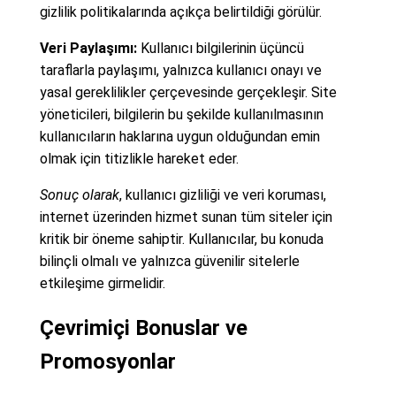
gizlilik politikalarında açıkça belirtildiği görülür.
Veri Paylaşımı:
Kullanıcı bilgilerinin üçüncü
taraflarla paylaşımı, yalnızca kullanıcı onayı ve
yasal gereklilikler çerçevesinde gerçekleşir. Site
yöneticileri, bilgilerin bu şekilde kullanılmasının
kullanıcıların haklarına uygun olduğundan emin
olmak için titizlikle hareket eder.
Sonuç olarak
, kullanıcı gizliliği ve veri koruması,
internet üzerinden hizmet sunan tüm siteler için
kritik bir öneme sahiptir. Kullanıcılar, bu konuda
bilinçli olmalı ve yalnızca güvenilir sitelerle
etkileşime girmelidir.
Çevrimiçi Bonuslar ve
Promosyonlar