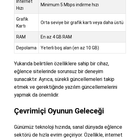
İnternet
Minimum 5 Mbps indirme hızı
Hızı
Grafik
Orta seviye bir grafik kartı veya daha üstü
Kartı
RAM
En az 4 GB RAM
Depolama
Yeterli boş alan (en az 10 GB)
Yukarıda belirtilen özelliklere sahip bir cihaz,
eğlence sitelerinde sorunsuz bir deneyim
sunacaktır. Ayrıca, sürekli güncellemeleri takip
etmek ve gerektiğinde yazılım güncellemelerini
yapmak da önemlidir.
Çevrimiçi Oyunun Geleceği
Günümüz teknoloji hızında, sanal dünyada eğlence
sektörü de hızla evrim geçiriyor. Özellikle, internet