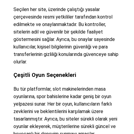
Seçilen her site, üzerinde çalıştığı yasalar
çerçevesinde resmi yetkililer tarafından kontrol
edilmekte ve onaylanmaktadır. Bu kontroller,
sitelerin adil ve güvenilir bir şekilde faaliyet
göstermesini sağlar. Ayrıca, bu onaylar sayesinde
kullanıcılar, kişisel bilgilerinin güvenliği ve para
transferlerinin gizliliği konularında güvenceye sahip
olurlar.
Çeşitli Oyun Seçenekleri
Bu tür platformlar, slot makinelerinden masa
oyunlarına, spor bahislerine kadar geniş bir oyun
yelpazesi sunar. Her bir oyun, kullanıcıların farklı
zevklerini ve beklentilerini karşılamak üzere
tasarlanmıştır. Ayrıca, bu siteler sürekli olarak yeni
oyunlar ekleyerek, müşterilerine sürekli güncel ve
heyecanlı bir deneyim sunmayı amaçlar.