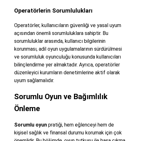
Operatörlerin Sorumlulukları
Operatörler, kullanıcıların güvenliği ve yasal uyum
açısından önemli sorumluluklara sahiptir. Bu
sorumluluklar arasında, kullanıcı bilgilerinin
korunması, adil oyun uygulamalarının sürdürülmesi
ve sorumluluk oyunculuğu konusunda kullanıcıları
bilinçlendirme yer almaktadır. Ayrıca, operatörler
düzenleyici kurumların denetimlerine aktif olarak
uyum sağlamalıdır.
Sorumlu Oyun ve Bağımlılık
Önleme
Sorumlu oyun
pratiği, hem eğlenceyi hem de
kişisel sağlık ve finansal durumu korumak için çok
önemlidir. Bu bölümde, oyun tutkusu ile başa çıkma