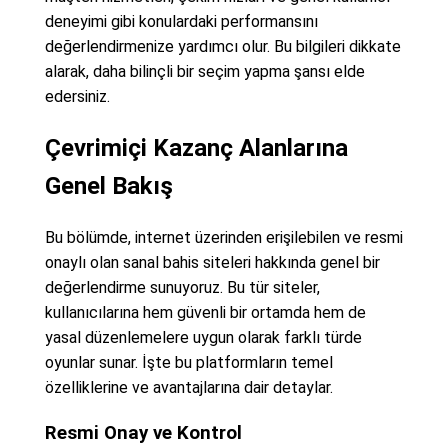
deneyimi gibi konulardaki performansını
değerlendirmenize yardımcı olur. Bu bilgileri dikkate
alarak, daha bilinçli bir seçim yapma şansı elde
edersiniz.
Çevrimiçi Kazanç Alanlarına
Genel Bakış
Bu bölümde, internet üzerinden erişilebilen ve resmi
onaylı olan sanal bahis siteleri hakkında genel bir
değerlendirme sunuyoruz. Bu tür siteler,
kullanıcılarına hem güvenli bir ortamda hem de
yasal düzenlemelere uygun olarak farklı türde
oyunlar sunar. İşte bu platformların temel
özelliklerine ve avantajlarına dair detaylar.
Resmi Onay ve Kontrol