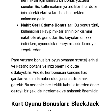
her miktar için sınırsız bir bonus yüzdesi
sunulur. Bu, kullanıcıların yatırdıkları her dolar
için sürekli ekstra kredi alabilecekleri
anlamına gelir.
Nakit Geri Ödeme Bonusları:
Bu bonus türü,
kullanıcılara kayıp miktarlarının bir kısmını
nakit olarak geri öder. Bu, kayıpları en aza
indirirken, oyunculuk deneyimini sürdürmeye
teşvik eder.
Para yatırma bonusları, oyun oynama stratejilerinizi
ve kazanç potansiyelinizi önemli ölçüde
etkileyebilir. Ancak, her bonusun kendine has
şartları ve sınırlamaları olduğunu unutmamak
gerekir. Bu nedenle, her teklifi kabul etmeden önce
detaylı bir şekilde incelemek ve anlamak önemlidir.
Kart Oyunu Bonusları: BlackJack