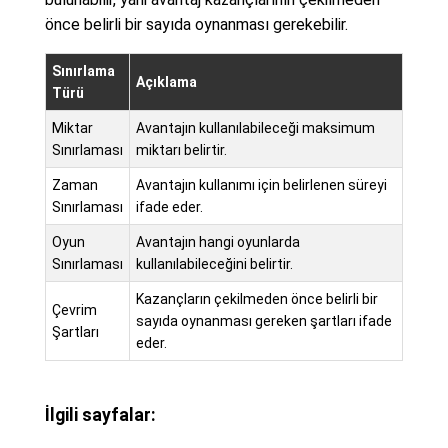
önce belirli bir sayıda oynanması gerekebilir.
Sınırlama
Açıklama
Türü
Miktar
Avantajın kullanılabileceği maksimum
Sınırlaması
miktarı belirtir.
Zaman
Avantajın kullanımı için belirlenen süreyi
Sınırlaması
ifade eder.
Oyun
Avantajın hangi oyunlarda
Sınırlaması
kullanılabileceğini belirtir.
Kazançların çekilmeden önce belirli bir
Çevrim
sayıda oynanması gereken şartları ifade
Şartları
eder.
İlgili sayfalar: