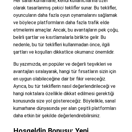
Her sanal kumarhane, kendi kullanıcılarına özel
olarak tasarlanmış
çekici teklifler
sunar. Bu teklifler,
oyuncuların daha fazla oyun oynamalarını sağlamak
ve böylece platformların daha fazla trafik elde
etmelerini amaçlar. Ancak, bu avantajların pek çoğu,
belirli şartlar ve kısıtlamalarla birlikte gelir. Bu
nedenle, bu tür teklifleri kullanmadan önce, ilgili
şartları ve koşulları dikkatlice okumanız önemlidir.
Bu yazımızda, en popüler ve değerli teşvikleri ve
avantajları sıralayarak, hangi tür fırsatların sizin için
en uygun olabileceğine dair bir fikir vereceğiz.
Ayrıca, bu tür tekliflerin nasıl değerlendirileceği ve
hangi noktalara özellikle dikkat edilmesi gerektiği
konusunda size yol göstereceğiz. Böylelikle, sanal
kumarhane dünyasında yer alan çeşitli platformları
daha etkin bir şekilde değerlendirebilirsiniz.
Hoşgeldin Bonusu: Yeni