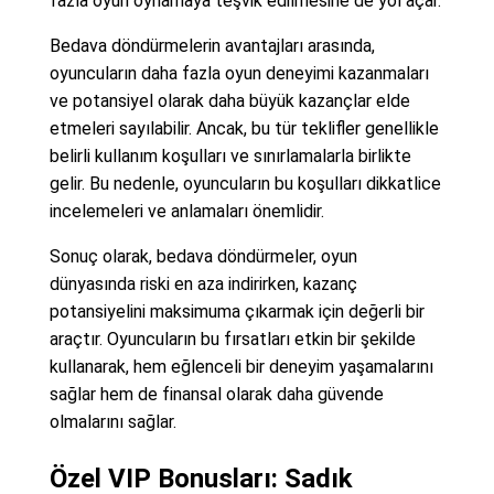
fazla oyun oynamaya teşvik edilmesine de yol açar.
Bedava döndürmelerin avantajları arasında,
oyuncuların daha fazla oyun deneyimi kazanmaları
ve potansiyel olarak daha büyük kazançlar elde
etmeleri sayılabilir. Ancak, bu tür teklifler genellikle
belirli kullanım koşulları ve sınırlamalarla birlikte
gelir. Bu nedenle, oyuncuların bu koşulları dikkatlice
incelemeleri ve anlamaları önemlidir.
Sonuç olarak, bedava döndürmeler, oyun
dünyasında riski en aza indirirken, kazanç
potansiyelini maksimuma çıkarmak için değerli bir
araçtır. Oyuncuların bu fırsatları etkin bir şekilde
kullanarak, hem eğlenceli bir deneyim yaşamalarını
sağlar hem de finansal olarak daha güvende
olmalarını sağlar.
Özel VIP Bonusları: Sadık