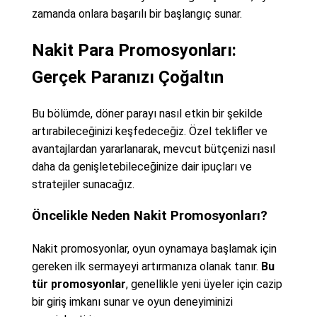
zamanda onlara başarılı bir başlangıç sunar.
Nakit Para Promosyonları:
Gerçek Paranızı Çoğaltın
Bu bölümde, döner parayı nasıl etkin bir şekilde
artırabileceğinizi keşfedeceğiz. Özel teklifler ve
avantajlardan yararlanarak, mevcut bütçenizi nasıl
daha da genişletebileceğinize dair ipuçları ve
stratejiler sunacağız.
Öncelikle Neden Nakit Promosyonları?
Nakit promosyonlar, oyun oynamaya başlamak için
gereken ilk sermayeyi artırmanıza olanak tanır.
Bu
tür promosyonlar
, genellikle yeni üyeler için cazip
bir giriş imkanı sunar ve oyun deneyiminizi