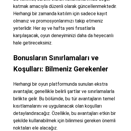
katmak amacıyla düzenli olarak güncellenmektedir.
Herhangi bir zamanda katılım için sadece kayıt
olmanız ve promosyonlarımızı takip etmeniz
yeterlidir. Her ay ve hafta yeni fırsatlarla
karşılaşacak, oyun deneyiminizi daha da heyecanlı
hale getireceksiniz.
Bonusların Sınırlamaları ve
Koşulları: Bilmeniz Gerekenler
Herhangi bir oyun platformunda sunulan ekstra
avantajlar, genellikle belirli şartlar ve sınırlamalarla
birlikte gelir. Bu bölümde, bu tür avantajların temel
kısıtlamalarını ve uygulanacak olan koşulları
detaylandıracağız. Özellikle, bu avantajları etkin bir
şekilde kullanabilmek için bilinmesi gereken önemli
noktaları ele alacağız.