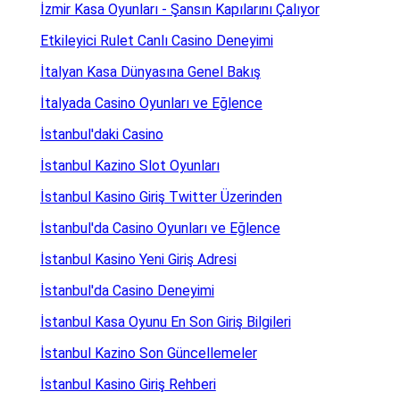
İzmir Kasa Oyunları - Şansın Kapılarını Çalıyor
Etkileyici Rulet Canlı Casino Deneyimi
İtalyan Kasa Dünyasına Genel Bakış
İtalyada Casino Oyunları ve Eğlence
İstanbul'daki Casino
İstanbul Kazino Slot Oyunları
İstanbul Kasino Giriş Twitter Üzerinden
İstanbul'da Casino Oyunları ve Eğlence
İstanbul Kasino Yeni Giriş Adresi
İstanbul'da Casino Deneyimi
İstanbul Kasa Oyunu En Son Giriş Bilgileri
İstanbul Kazino Son Güncellemeler
İstanbul Kasino Giriş Rehberi