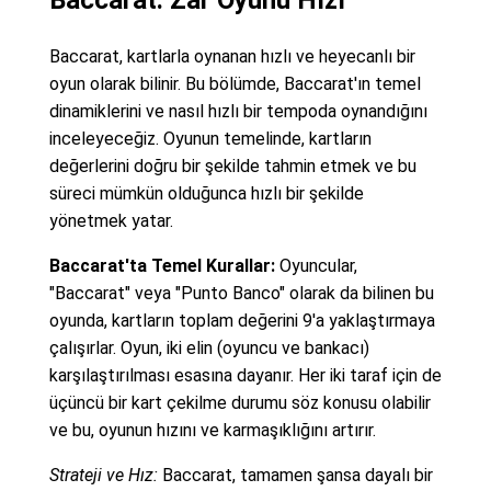
Baccarat: Zar Oyunu Hızı
Baccarat, kartlarla oynanan hızlı ve heyecanlı bir
oyun olarak bilinir. Bu bölümde, Baccarat'ın temel
dinamiklerini ve nasıl hızlı bir tempoda oynandığını
inceleyeceğiz. Oyunun temelinde, kartların
değerlerini doğru bir şekilde tahmin etmek ve bu
süreci mümkün olduğunca hızlı bir şekilde
yönetmek yatar.
Baccarat'ta Temel Kurallar:
Oyuncular,
"Baccarat" veya "Punto Banco" olarak da bilinen bu
oyunda, kartların toplam değerini 9'a yaklaştırmaya
çalışırlar. Oyun, iki elin (oyuncu ve bankacı)
karşılaştırılması esasına dayanır. Her iki taraf için de
üçüncü bir kart çekilme durumu söz konusu olabilir
ve bu, oyunun hızını ve karmaşıklığını artırır.
Strateji ve Hız:
Baccarat, tamamen şansa dayalı bir