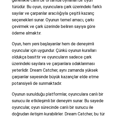
genellikle canlı bir ortamda oynanan bir oyun
türüdür. Bu oyun, oyunculara çark üzerindeki farklı
sayılar ve çarpanlar aracılığıyla çeşitli kazanç
seçenekleri sunar. Oyunun temel amacı, çarkı
çevirmek ve çark üzerinde beliren sayıya göre
ödeme almaktır.
Oyun, hem yeni başlayanlar hem de deneyimli
oyuncular için uygundur. Çünkü oyunun kuralları
oldukça basittir ve oyuncuların sadece çark
üzerindeki sayılara ve çarpanlara odaklanması
yeterlidir. Dream Catcher, aynı zamanda yüksek
çarpanlar sayesinde büyük kazançlar elde etme
potansiyeli de sunmaktadır.
Oyunun sunulduğu platformlar, oyunculara canlı bir
sunucu ile etkileşimli bir deneyim sunar. Bu sayede
oyuncular, oyun sürecinde canlı bir sunucu ile
doğrudan iletişim kurabilirler. Dream Catcher, bu tür