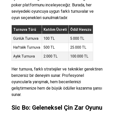
poker platformunu inceleyeceğiz. Burada, her
seviyedeki oyuncuya uygun farklı turnuvalar ve
oyun seçenekleri sunulmaktadır.
Turnuva Türü
Katılım Ücreti
Ödül Havuzu
Günlük Turnuva
100 TL
5.000 TL
Haftalık Turnuva
500 TL
25.000 TL
Aylık Turnuva
2.000 TL
100.000 TL
Her turnuva, farklı stratejiler ve teknikler gerektiren
benzersiz bir deneyim sunar. Profesyonel
oyuncularla yarışmak, hem becerilerinizi
geliştirmenize hem de büyük ödüller kazanma şansı
sunar.
Sic Bo: Geleneksel Çin Zar Oyunu