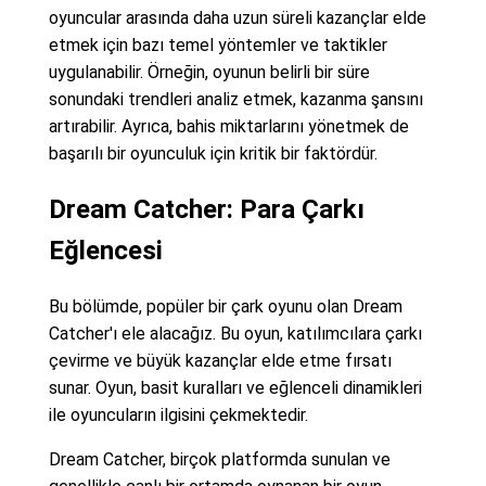
oyuncular arasında daha uzun süreli kazançlar elde
etmek için bazı temel yöntemler ve taktikler
uygulanabilir. Örneğin, oyunun belirli bir süre
sonundaki trendleri analiz etmek, kazanma şansını
artırabilir. Ayrıca, bahis miktarlarını yönetmek de
başarılı bir oyunculuk için kritik bir faktördür.
Dream Catcher: Para Çarkı
Eğlencesi
Bu bölümde, popüler bir çark oyunu olan Dream
Catcher'ı ele alacağız. Bu oyun, katılımcılara çarkı
çevirme ve büyük kazançlar elde etme fırsatı
sunar. Oyun, basit kuralları ve eğlenceli dinamikleri
ile oyuncuların ilgisini çekmektedir.
Dream Catcher, birçok platformda sunulan ve