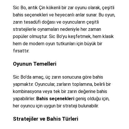
Sic Bo, antik Çin kökenli bir zar oyunu olarak, çeşitli
bahis seçenekleri ve heyecanlı anlar sunar. Bu oyun,
zarın tesadüfi doğası ve oyuncuların çeşitli
stratejilerle oynamaları nedeniyle her zaman
popüler olmuştur. Sic Bo'yu keşfetmek, hem klasik
hem de modern oyun tutkunları için büyük bir
fırsattır.
Oyunun Temelleri
Sic Bo'da amaç, üç zarın sonucuna göre bahis
yapmaktır. Oyuncular, zarların toplamına, belirli bir
kombinasyona veya tek bir zarın değerine bahis
yapabilirler.
Bahis seçenekleri
geniş olduğu için,
her oyuncu için uygun bir strateji bulunabilir.
Stratejiler ve Bahis Türleri