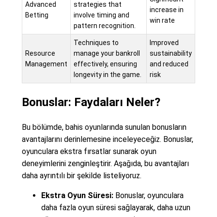
Advanced
strategies that
increase in
Betting
involve timing and
win rate
pattern recognition.
Techniques to
Improved
Resource
manage your bankroll
sustainability
Management
effectively, ensuring
and reduced
longevity in the game.
risk
Bonuslar: Faydaları Neler?
Bu bölümde, bahis oyunlarında sunulan bonusların
avantajlarını derinlemesine inceleyeceğiz. Bonuslar,
oyunculara ekstra fırsatlar sunarak oyun
deneyimlerini zenginleştirir. Aşağıda, bu avantajları
daha ayrıntılı bir şekilde listeliyoruz.
Ekstra Oyun Süresi:
Bonuslar, oyunculara
daha fazla oyun süresi sağlayarak, daha uzun