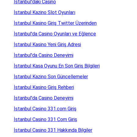
İstanbul'daki Casino
İstanbul Kazino Slot Oyunları
İstanbul Kasino Giriş Twitter Üzerinden
İstanbul'da Casino Oyunları ve Eğlence
İstanbul Kasino Yeni Giriş Adresi
İstanbul'da Casino Deneyimi
İstanbul Kasa Oyunu En Son Giriş Bilgileri
İstanbul Kazino Son Güncellemeler
İstanbul Kasino Giriş Rehberi
İstanbul'da Casino Deneyimi
İstanbul Casino 331.com Giriş
İstanbul Casino 331 Com Giriş
İstanbul Casino 331 Hakkında Bilgiler