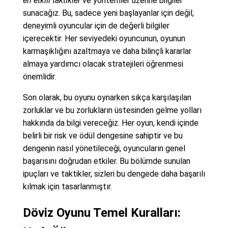
en etkili taktikler
ve yöntemler üzerine bilgiler
sunacağız. Bu, sadece yeni başlayanlar için değil,
deneyimli oyuncular için de değerli bilgiler
içerecektir. Her seviyedeki oyuncunun, oyunun
karmaşıklığını azaltmaya ve daha bilinçli kararlar
almaya yardımcı olacak stratejileri öğrenmesi
önemlidir.
Son olarak, bu oyunu oynarken sıkça karşılaşılan
zorluklar ve bu zorlukların üstesinden gelme yolları
hakkında da bilgi vereceğiz. Her oyun, kendi içinde
belirli bir risk ve ödül dengesine sahiptir ve bu
dengenin nasıl yönetileceği, oyuncuların genel
başarısını doğrudan etkiler. Bu bölümde sunulan
ipuçları ve taktikler, sizleri bu dengede daha başarılı
kılmak için tasarlanmıştır.
Döviz Oyunu Temel Kuralları: