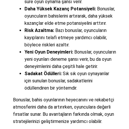
süre oyun oynama şansı verir.
Daha Yüksek Kazanç Potansiyeli:
Bonuslar,
oyuncuların bahislerini artırarak, daha yüksek
kazançlar elde etme potansiyelini arttırır.
Risk Azaltma:
Bazı bonuslar, oyuncuların
kayıplarını telafi etmeye yardımcı olabilir,
böylece riskleri azaltır.
Yeni Oyun Deneyimleri:
Bonuslar, oyuncuların
yeni oyunları deneme şansı verir, bu da oyun
deneyimlerini daha çeşitli hale getirir.
Sadakat Ödülleri:
Sık sık oyun oynayanlar
için sunulan bonuslar, sadakatlerini
ödüllendiren bir yöntemdir.
Bonuslar, bahis oyunlarının heyecanını ve rekabetçi
atmosferini daha da artırırken, oyunculara değerli
fırsatlar sunar. Bu avantajların farkında olmak, oyun
stratejilerinizi geliştirmenize yardımcı olabilir.