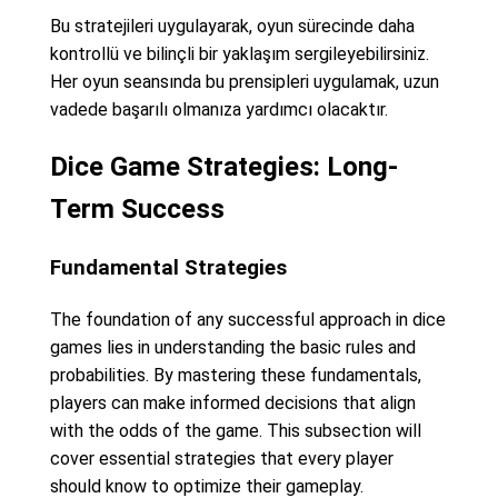
Bu stratejileri uygulayarak, oyun sürecinde daha
kontrollü ve bilinçli bir yaklaşım sergileyebilirsiniz.
Her oyun seansında bu prensipleri uygulamak, uzun
vadede başarılı olmanıza yardımcı olacaktır.
Dice Game Strategies: Long-
Term Success
Fundamental Strategies
The foundation of any successful approach in dice
games lies in understanding the basic rules and
probabilities. By mastering these fundamentals,
players can make informed decisions that align
with the odds of the game. This subsection will
cover essential strategies that every player
should know to optimize their gameplay.