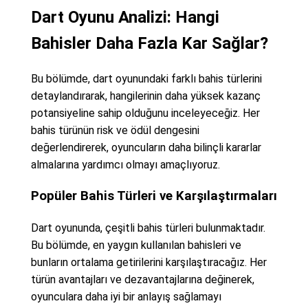
Dart Oyunu Analizi: Hangi
Bahisler Daha Fazla Kar Sağlar?
Bu bölümde, dart oyunundaki farklı bahis türlerini
detaylandırarak, hangilerinin daha yüksek kazanç
potansiyeline sahip olduğunu inceleyeceğiz. Her
bahis türünün risk ve ödül dengesini
değerlendirerek, oyuncuların daha bilinçli kararlar
almalarına yardımcı olmayı amaçlıyoruz.
Popüler Bahis Türleri ve Karşılaştırmaları
Dart oyununda, çeşitli bahis türleri bulunmaktadır.
Bu bölümde, en yaygın kullanılan bahisleri ve
bunların ortalama getirilerini karşılaştıracağız. Her
türün avantajları ve dezavantajlarına değinerek,
oyunculara daha iyi bir anlayış sağlamayı