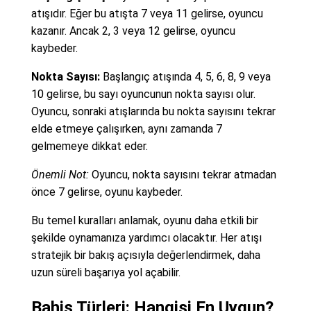
atışıdır. Eğer bu atışta 7 veya 11 gelirse, oyuncu
kazanır. Ancak 2, 3 veya 12 gelirse, oyuncu
kaybeder.
Nokta Sayısı:
Başlangıç atışında 4, 5, 6, 8, 9 veya
10 gelirse, bu sayı oyuncunun nokta sayısı olur.
Oyuncu, sonraki atışlarında bu nokta sayısını tekrar
elde etmeye çalışırken, aynı zamanda 7
gelmemeye dikkat eder.
Önemli Not:
Oyuncu, nokta sayısını tekrar atmadan
önce 7 gelirse, oyunu kaybeder.
Bu temel kuralları anlamak, oyunu daha etkili bir
şekilde oynamanıza yardımcı olacaktır. Her atışı
stratejik bir bakış açısıyla değerlendirmek, daha
uzun süreli başarıya yol açabilir.
Bahis Türleri: Hangisi En Uygun?