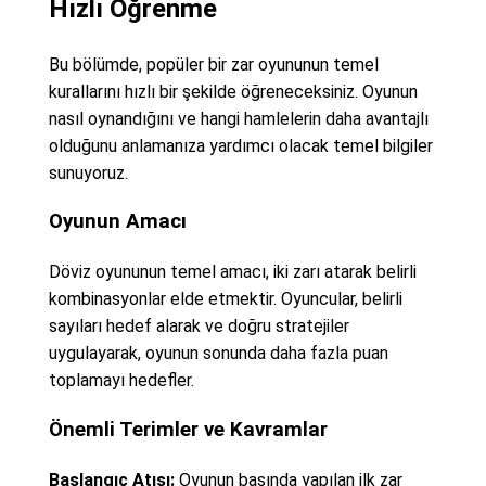
Hızlı Öğrenme
Bu bölümde, popüler bir zar oyununun temel
kurallarını hızlı bir şekilde öğreneceksiniz. Oyunun
nasıl oynandığını ve hangi hamlelerin daha avantajlı
olduğunu anlamanıza yardımcı olacak temel bilgiler
sunuyoruz.
Oyunun Amacı
Döviz oyununun temel amacı, iki zarı atarak belirli
kombinasyonlar elde etmektir. Oyuncular, belirli
sayıları hedef alarak ve doğru stratejiler
uygulayarak, oyunun sonunda daha fazla puan
toplamayı hedefler.
Önemli Terimler ve Kavramlar
Başlangıç Atışı:
Oyunun başında yapılan ilk zar