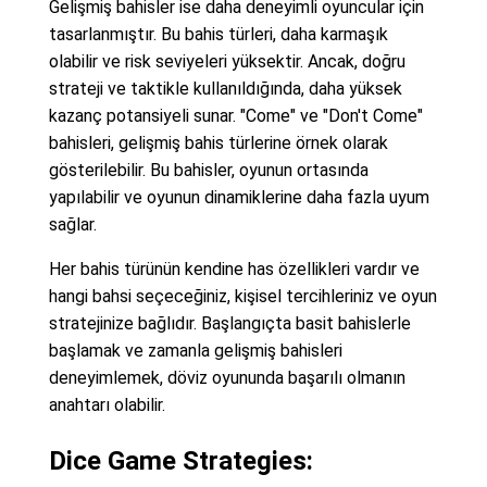
Gelişmiş bahisler ise daha deneyimli oyuncular için
tasarlanmıştır. Bu bahis türleri, daha karmaşık
olabilir ve risk seviyeleri yüksektir. Ancak, doğru
strateji ve taktikle kullanıldığında, daha yüksek
kazanç potansiyeli sunar. "Come" ve "Don't Come"
bahisleri, gelişmiş bahis türlerine örnek olarak
gösterilebilir. Bu bahisler, oyunun ortasında
yapılabilir ve oyunun dinamiklerine daha fazla uyum
sağlar.
Her bahis türünün kendine has özellikleri vardır ve
hangi bahsi seçeceğiniz, kişisel tercihleriniz ve oyun
stratejinize bağlıdır. Başlangıçta basit bahislerle
başlamak ve zamanla gelişmiş bahisleri
deneyimlemek, döviz oyununda başarılı olmanın
anahtarı olabilir.
Dice Game Strategies: