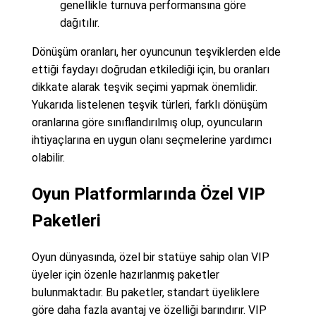
genellikle turnuva performansına göre
dağıtılır.
Dönüşüm oranları, her oyuncunun teşviklerden elde
ettiği faydayı doğrudan etkilediği için, bu oranları
dikkate alarak teşvik seçimi yapmak önemlidir.
Yukarıda listelenen teşvik türleri, farklı dönüşüm
oranlarına göre sınıflandırılmış olup, oyuncuların
ihtiyaçlarına en uygun olanı seçmelerine yardımcı
olabilir.
Oyun Platformlarında Özel VIP
Paketleri
Oyun dünyasında, özel bir statüye sahip olan VIP
üyeler için özenle hazırlanmış paketler
bulunmaktadır. Bu paketler, standart üyeliklere
göre daha fazla avantaj ve özelliği barındırır. VIP