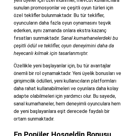
yeni üyeler için özel indirimler, mevcut kullanıcılara
sunulan promosyonlar ve çeşitli oyun türleri için
özel teklifler bulunmaktadır. Bu tür teklifler,
oyuncuların daha fazla oyun oynamasını teşvik
ederken, aynı zamanda onlara ekstra kazanç
fırsatları sunmaktadır.
Sanal kumarhanelerdeki bu
çeşitli ödül ve teklifler, oyun deneyimini daha da
heyecanlı kılmak için tasarlanmıştır.
Özellikle yeni başlayanlar için, bu tür avantajlar
önemli bir rol oynamaktadır. Yeni üyelik bonusları ve
girişimcilik ödülleri, yeni kullanıcıların platformları
daha rahat kullanabilmeleri ve oyunlara daha kolay
adapte olabilmeleri için yardımcı olur. Bu sayede,
sanal kumarhaneler, hem deneyimli oyunculara hem
de yeni başlayanlara eşit derecede faydalı bir
ortam sunmaktadır.
En Popüler Hoşgeldin Bonusu