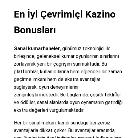
En İyi Çevrimiçi Kazino
Bonusları
Sanal kumarhaneler
, günümüz teknolojisi ile
birleşince, geleneksel kumar oyunlarının sınırlarını
zorlayarak yeni bir çağrışım sunmaktadır. Bu
platformlar, kullanıcılarına hem eğlenceli bir zaman
geçirme imkanı hem de ekstra avantajlar
sağlayarak, oyun deneyimlerini
zenginleştirmektedir. Bu bağlamda, çeşitli teklifler
ve ödüller, sanal alanlarda oyun oynamanın getirdiği
ekstra değerleri vurgulamaktadır.
Her bir sanal mekan, kendi sunduğu benzersiz
avantajlarla dikkat çeker. Bu avantajlar arasında,