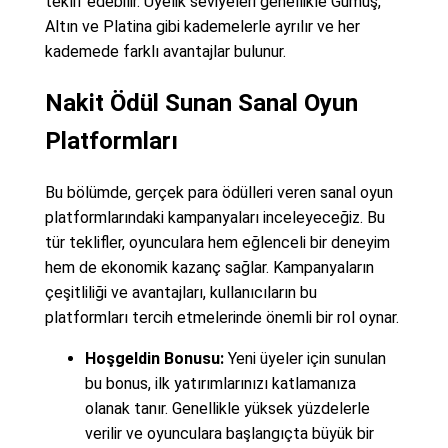
teklif edebilir. Üyelik seviyeleri genellikle Gümüş,
Altın ve Platina gibi kademelerle ayrılır ve her
kademede farklı avantajlar bulunur.
Nakit Ödül Sunan Sanal Oyun
Platformları
Bu bölümde, gerçek para ödülleri veren sanal oyun
platformlarındaki kampanyaları inceleyeceğiz. Bu
tür teklifler, oyunculara hem eğlenceli bir deneyim
hem de ekonomik kazanç sağlar. Kampanyaların
çeşitliliği ve avantajları, kullanıcıların bu
platformları tercih etmelerinde önemli bir rol oynar.
Hoşgeldin Bonusu:
Yeni üyeler için sunulan
bu bonus, ilk yatırımlarınızı katlamanıza
olanak tanır. Genellikle yüksek yüzdelerle
verilir ve oyunculara başlangıçta büyük bir