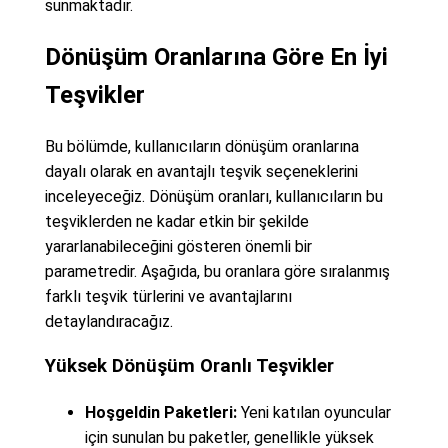
sunmaktadır.
Dönüşüm Oranlarına Göre En İyi
Teşvikler
Bu bölümde, kullanıcıların dönüşüm oranlarına
dayalı olarak en avantajlı teşvik seçeneklerini
inceleyeceğiz. Dönüşüm oranları, kullanıcıların bu
teşviklerden ne kadar etkin bir şekilde
yararlanabileceğini gösteren önemli bir
parametredir. Aşağıda, bu oranlara göre sıralanmış
farklı teşvik türlerini ve avantajlarını
detaylandıracağız.
Yüksek Dönüşüm Oranlı Teşvikler
Hoşgeldin Paketleri:
Yeni katılan oyuncular
için sunulan bu paketler, genellikle yüksek