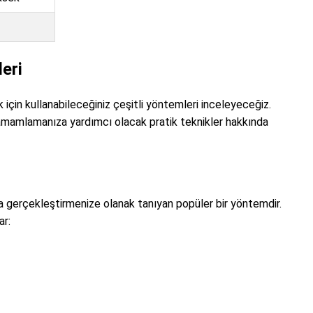
eri
k için kullanabileceğiniz çeşitli yöntemleri inceleyeceğiz.
e tamamlamanıza yardımcı olacak pratik teknikler hakkında
nda gerçekleştirmenize olanak tanıyan popüler bir yöntemdir.
ar: