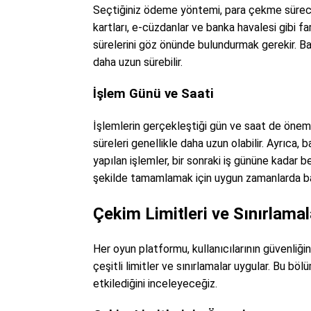
Seçtiğiniz ödeme yöntemi, para çekme sürecin
kartları, e-cüzdanlar ve banka havalesi gibi f
sürelerini göz önünde bulundurmak gerekir. Baz
daha uzun sürebilir.
İşlem Günü ve Saati
İşlemlerin gerçekleştiği gün ve saat de önemli
süreleri genellikle daha uzun olabilir. Ayrıca
yapılan işlemler, bir sonraki iş gününe kadar be
şekilde tamamlamak için uygun zamanlarda b
Çekim Limitleri ve Sınırlamal
Her oyun platformu, kullanıcılarının güvenli
çeşitli limitler ve sınırlamalar uygular. Bu b
etkilediğini inceleyeceğiz.