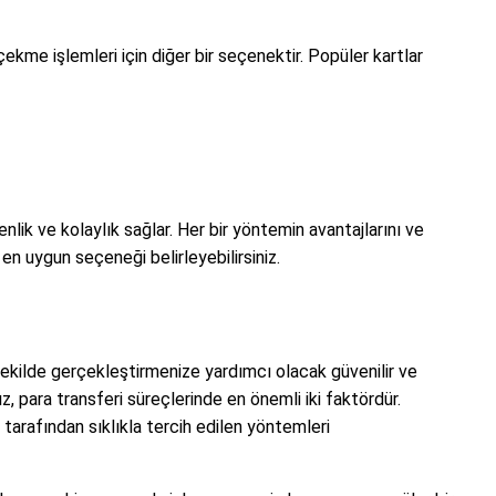
 çekme işlemleri için diğer bir seçenektir. Popüler kartlar
enlik ve kolaylık sağlar. Her bir yöntemin avantajlarını ve
 en uygun seçeneği belirleyebilirsiniz.
 şekilde gerçekleştirmenize yardımcı olacak güvenilir ve
z, para transferi süreçlerinde en önemli iki faktördür.
r tarafından sıklıkla tercih edilen yöntemleri