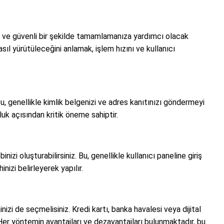
li ve güvenli bir şekilde tamamlamanıza yardımcı olacak
sıl yürütüleceğini anlamak, işlem hızını ve kullanıcı
Bu, genellikle kimlik belgenizi ve adres kanıtınızı göndermeyi
luk açısından kritik öneme sahiptir.
i oluşturabilirsiniz. Bu, genellikle kullanıcı paneline giriş
izi belirleyerek yapılır.
zi de seçmelisiniz. Kredi kartı, banka havalesi veya dijital
Her yöntemin avantajları ve dezavantajları bulunmaktadır, bu