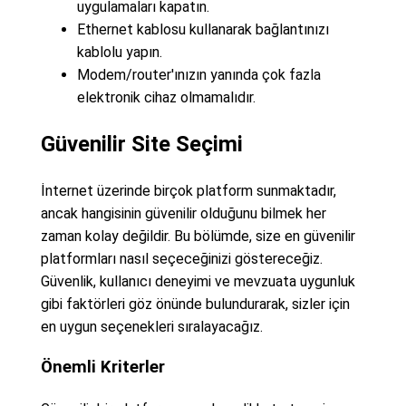
uygulamaları kapatın.
Ethernet kablosu kullanarak bağlantınızı
kablolu yapın.
Modem/router'ınızın yanında çok fazla
elektronik cihaz olmamalıdır.
Güvenilir Site Seçimi
İnternet üzerinde birçok platform sunmaktadır,
ancak hangisinin güvenilir olduğunu bilmek her
zaman kolay değildir. Bu bölümde, size en güvenilir
platformları nasıl seçeceğinizi göstereceğiz.
Güvenlik, kullanıcı deneyimi ve mevzuata uygunluk
gibi faktörleri göz önünde bulundurarak, sizler için
en uygun seçenekleri sıralayacağız.
Önemli Kriterler