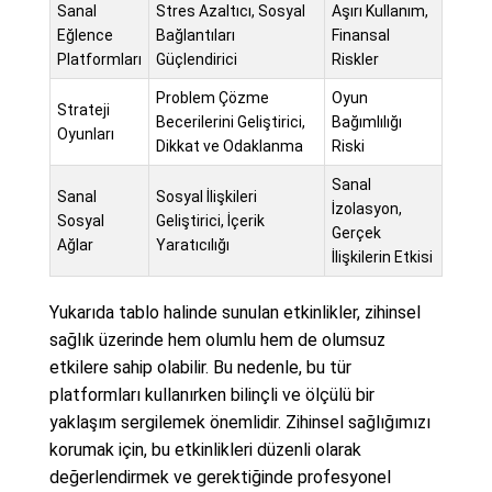
Sanal
Stres Azaltıcı, Sosyal
Aşırı Kullanım,
Eğlence
Bağlantıları
Finansal
Platformları
Güçlendirici
Riskler
Problem Çözme
Oyun
Strateji
Becerilerini Geliştirici,
Bağımlılığı
Oyunları
Dikkat ve Odaklanma
Riski
Sanal
Sanal
Sosyal İlişkileri
İzolasyon,
Sosyal
Geliştirici, İçerik
Gerçek
Ağlar
Yaratıcılığı
İlişkilerin Etkisi
Yukarıda tablo halinde sunulan etkinlikler, zihinsel
sağlık üzerinde hem olumlu hem de olumsuz
etkilere sahip olabilir. Bu nedenle, bu tür
platformları kullanırken bilinçli ve ölçülü bir
yaklaşım sergilemek önemlidir. Zihinsel sağlığımızı
korumak için, bu etkinlikleri düzenli olarak
değerlendirmek ve gerektiğinde profesyonel