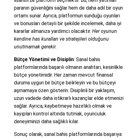
lisanslı bir platform seçmektir. Bu, hem yatırılan
paranın güvenliğini sağlar hem de daha adil bir oyun
ortamı sunar. Ayrıca, platformun sunduğu oyunları
ve bonusları detaylı bir şekilde incelemek, daha iyi
kararlar almanıza yardımcı olacaktır.
Her oyunun
kendine has kuralları ve stratejileri olduğunu
unutmamak gerekir.
Bütçe Yönetimi ve Disiplin
: Sanal bahis
platformlarında başarılı olmanın anahtarı, kesinlikle
bütçe yönetimidir. Her zaman mevcut finansal
duruma uygun bir bütçe belirleyin ve bu bütçeyi
aşmamaya özen gösterin. Disiplinli bir yaklaşım,
uzun vadede daha istikrarlı kazançlar elde etmenizi
sağlar. Ayrıca, kaybetmeye hazırlıklı olmak ve
kayıpları kontrol altında tutmak, oyunculuk
deneyiminizi daha sağlıklı kılar.
Sonuç olarak, sanal bahis platformlarında başarıya