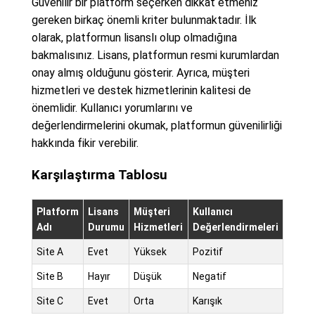
Güvenilir bir platform seçerken dikkat etmeniz
gereken birkaç önemli kriter bulunmaktadır. İlk
olarak, platformun lisanslı olup olmadığına
bakmalısınız. Lisans, platformun resmi kurumlardan
onay almış olduğunu gösterir. Ayrıca, müşteri
hizmetleri ve destek hizmetlerinin kalitesi de
önemlidir. Kullanıcı yorumlarını ve
değerlendirmelerini okumak, platformun güvenilirliği
hakkında fikir verebilir.
Karşılaştırma Tablosu
Platform
Lisans
Müşteri
Kullanıcı
Adı
Durumu
Hizmetleri
Değerlendirmeleri
Site A
Evet
Yüksek
Pozitif
Site B
Hayır
Düşük
Negatif
Site C
Evet
Orta
Karışık