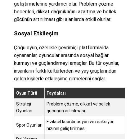
geliştirmelerine yardımcı olur. Problem çözme
becerileri, dikkat dağınıklığını azaltma ve bellek
gücünün artırılması gibi alanlarda etkili olurlar.
Sosyal Etkileşim
Çoğu oyun, özellikle çevrimiçi platformlarda
oynananlar, oyuncular arasında sosyal bağlar
kurmayı ve güçlendirmeyi amaçlar. Bu tür oyunlar,
insanların farklı kültürlerden ve yaş gruplarından
gelen kişilerle etkileşime girmelerini sağlar.
Oyun Türü
Faydaları
Strateji
Problem çözme, dikkat ve bellek
Oyunları
gücünün artırılması
Fiziksel koordinasyon ve reaksiyon
Spor Oyunları
hızının geliştirilmesi