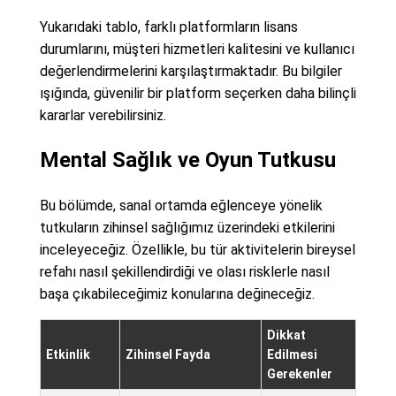
Yukarıdaki tablo, farklı platformların lisans
durumlarını, müşteri hizmetleri kalitesini ve kullanıcı
değerlendirmelerini karşılaştırmaktadır. Bu bilgiler
ışığında, güvenilir bir platform seçerken daha bilinçli
kararlar verebilirsiniz.
Mental Sağlık ve Oyun Tutkusu
Bu bölümde, sanal ortamda eğlenceye yönelik
tutkuların zihinsel sağlığımız üzerindeki etkilerini
inceleyeceğiz. Özellikle, bu tür aktivitelerin bireysel
refahı nasıl şekillendirdiği ve olası risklerle nasıl
başa çıkabileceğimiz konularına değineceğiz.
Dikkat
Etkinlik
Zihinsel Fayda
Edilmesi
Gerekenler