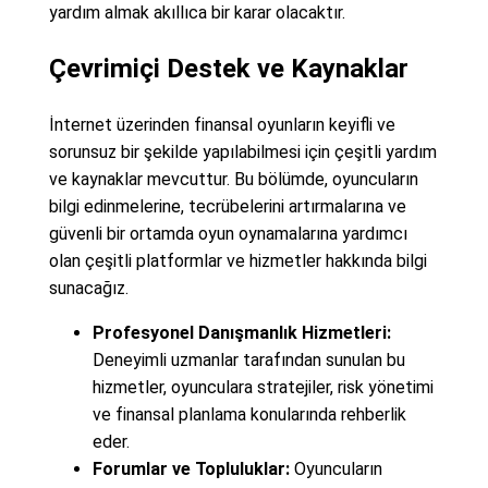
yardım almak akıllıca bir karar olacaktır.
Çevrimiçi Destek ve Kaynaklar
İnternet üzerinden finansal oyunların keyifli ve
sorunsuz bir şekilde yapılabilmesi için çeşitli yardım
ve kaynaklar mevcuttur. Bu bölümde, oyuncuların
bilgi edinmelerine, tecrübelerini artırmalarına ve
güvenli bir ortamda oyun oynamalarına yardımcı
olan çeşitli platformlar ve hizmetler hakkında bilgi
sunacağız.
Profesyonel Danışmanlık Hizmetleri:
Deneyimli uzmanlar tarafından sunulan bu
hizmetler, oyunculara stratejiler, risk yönetimi
ve finansal planlama konularında rehberlik
eder.
Forumlar ve Topluluklar:
Oyuncuların