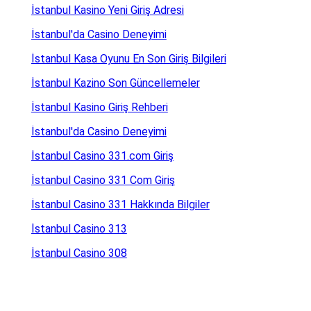
İstanbul Kasino Yeni Giriş Adresi
İstanbul'da Casino Deneyimi
İstanbul Kasa Oyunu En Son Giriş Bilgileri
İstanbul Kazino Son Güncellemeler
İstanbul Kasino Giriş Rehberi
İstanbul'da Casino Deneyimi
İstanbul Casino 331.com Giriş
İstanbul Casino 331 Com Giriş
İstanbul Casino 331 Hakkında Bilgiler
İstanbul Casino 313
İstanbul Casino 308
İstanbul Casino 307.com Giriş
İstanbul Casino 293.com Giriş