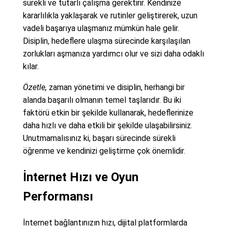
sürekli ve tutarlı çalışma gerektirir. Kendinize
kararlılıkla yaklaşarak ve rutinler geliştirerek, uzun
vadeli başarıya ulaşmanız mümkün hale gelir.
Disiplin, hedeflere ulaşma sürecinde karşılaşılan
zorlukları aşmanıza yardımcı olur ve sizi daha odaklı
kılar.
Özetle,
zaman yönetimi ve disiplin, herhangi bir
alanda başarılı olmanın temel taşlarıdır. Bu iki
faktörü etkin bir şekilde kullanarak, hedeflerinize
daha hızlı ve daha etkili bir şekilde ulaşabilirsiniz.
Unutmamalısınız ki, başarı sürecinde sürekli
öğrenme ve kendinizi geliştirme çok önemlidir.
İnternet Hızı ve Oyun
Performansı
İnternet bağlantınızın hızı, dijital platformlarda