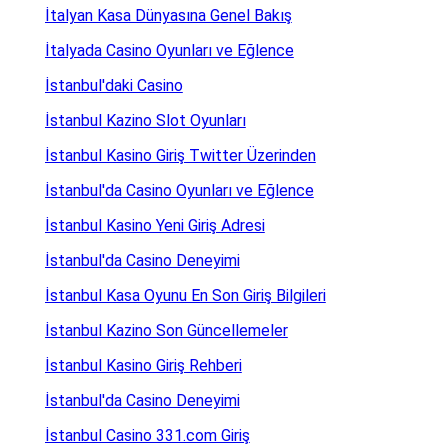
İtalyan Kasa Dünyasına Genel Bakış
İtalyada Casino Oyunları ve Eğlence
İstanbul'daki Casino
İstanbul Kazino Slot Oyunları
İstanbul Kasino Giriş Twitter Üzerinden
İstanbul'da Casino Oyunları ve Eğlence
İstanbul Kasino Yeni Giriş Adresi
İstanbul'da Casino Deneyimi
İstanbul Kasa Oyunu En Son Giriş Bilgileri
İstanbul Kazino Son Güncellemeler
İstanbul Kasino Giriş Rehberi
İstanbul'da Casino Deneyimi
İstanbul Casino 331.com Giriş