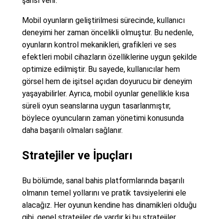
şansı verir.
Mobil oyunların geliştirilmesi sürecinde, kullanıcı
deneyimi her zaman öncelikli olmuştur. Bu nedenle,
oyunların kontrol mekanikleri, grafikleri ve ses
efektleri mobil cihazların özelliklerine uygun şekilde
optimize edilmiştir. Bu sayede, kullanıcılar hem
görsel hem de işitsel açıdan doyurucu bir deneyim
yaşayabilirler. Ayrıca, mobil oyunlar genellikle kısa
süreli oyun seanslarına uygun tasarlanmıştır,
böylece oyuncuların zaman yönetimi konusunda
daha başarılı olmaları sağlanır.
Stratejiler ve İpuçları
Bu bölümde, sanal bahis platformlarında başarılı
olmanın temel yollarını ve pratik tavsiyelerini ele
alacağız. Her oyunun kendine has dinamikleri olduğu
gibi, genel stratejiler de vardır ki bu stratejiler,