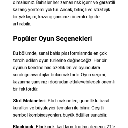
olmalısınız. Bahisler her zaman risk içerir ve garantili
kazanç yöntemi yoktur. Ancak, bilinçli ve stratejik
bir yaklaşım, kazanç şansınızı önemli ölçüde
artırabilir.
Popüler Oyun Seçenekleri
Bu bölümde, sanal bahis platformlarında en çok
tercih edilen oyun türlerine değineceğiz. Her bir
oyunun kendine has özellikleri ve oyunculara
sunduğu avantajlar bulunmaktadır. Oyun seçimi,
kazanma şansınızı doğrudan etkileyebilecek önemli
bir faktördür.
Slot Makineleri:
Slot makineleri, genellikle basit
kuralları ve büyüleyici temaları ile bilinir. Çeşitli
sembol kombinasyonları, büyük ödüller sunabilir.
Blackjack:
Blackjack, kartların toplam değerini 21'e