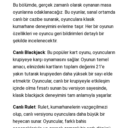
Bu bölümde, gerçek zamanlı olarak oynanan masa
oyunlarına odaklanacağız. Bu oyunlar, sanal ortamda
canlı bir cazibe sunarak, oyunculara klasik
kumarhane deneyimini evlerine taşır. Her bir oyunun
özellikleri ve oyuncu geri bildirimleri detaylı bir
şekilde incelenecektir.
Canlı Blackjack
: Bu popüler kart oyunu, oyuncuların
krupiyeye karşı oynamasını sağlar. Oyunun temel
amacı, elinizdeki kartların toplam değerini 21'e
yakın tutarak krupiyeden daha yüksek bir sayı elde
etmektir. Oyuncular, canlı bir krupiyeyle etkileşim
içinde olma fırsatı sunan bu versiyon sayesinde,
klasik blackjack deneyimini tam anlamıyla yaşarlar.
Canlı Rulet
: Rulet, kumarhanelerin vazgeçilmezi
olup, canlı versiyonu oyunculara daha büyük bir
heyecan sunar. Oyuncular, farklı bahis