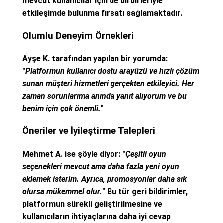
mevcut kullanıcılar için de birbirleriyle
etkileşimde bulunma fırsatı sağlamaktadır.
Olumlu Deneyim Örnekleri
Ayşe K.
tarafından yapılan bir yorumda:
"
Platformun kullanıcı dostu arayüzü ve hızlı çözüm
sunan müşteri hizmetleri gerçekten etkileyici. Her
zaman sorunlarıma anında yanıt alıyorum ve bu
benim için çok önemli.
"
Öneriler ve İyileştirme Talepleri
Mehmet A.
ise şöyle diyor: "
Çeşitli oyun
seçenekleri mevcut ama daha fazla yeni oyun
eklemek isterim. Ayrıca, promosyonlar daha sık
olursa mükemmel olur.
" Bu tür geri bildirimler,
platformun sürekli geliştirilmesine ve
kullanıcıların ihtiyaçlarına daha iyi cevap