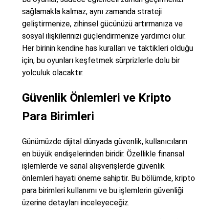
sağlamakla kalmaz, aynı zamanda strateji
geliştirmenize, zihinsel gücünüzü artırmanıza ve
sosyal ilişkilerinizi güçlendirmenize yardımcı olur.
Her birinin kendine has kuralları ve taktikleri olduğu
için, bu oyunları keşfetmek sürprizlerle dolu bir
yolculuk olacaktır.
Güvenlik Önlemleri ve Kripto
Para Birimleri
Günümüzde dijital dünyada güvenlik, kullanıcıların
en büyük endişelerinden biridir. Özellikle finansal
işlemlerde ve sanal alışverişlerde güvenlik
önlemleri hayati öneme sahiptir. Bu bölümde, kripto
para birimleri kullanımı ve bu işlemlerin güvenliği
üzerine detayları inceleyeceğiz.