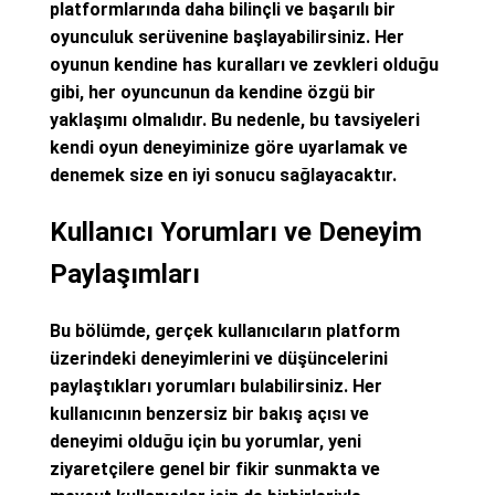
platformlarında daha bilinçli ve başarılı bir
oyunculuk serüvenine başlayabilirsiniz. Her
oyunun kendine has kuralları ve zevkleri olduğu
gibi, her oyuncunun da kendine özgü bir
yaklaşımı olmalıdır. Bu nedenle, bu tavsiyeleri
kendi oyun deneyiminize göre uyarlamak ve
denemek size en iyi sonucu sağlayacaktır.
Kullanıcı Yorumları ve Deneyim
Paylaşımları
Bu bölümde, gerçek kullanıcıların platform
üzerindeki deneyimlerini ve düşüncelerini
paylaştıkları yorumları bulabilirsiniz. Her
kullanıcının benzersiz bir bakış açısı ve
deneyimi olduğu için bu yorumlar, yeni
ziyaretçilere genel bir fikir sunmakta ve