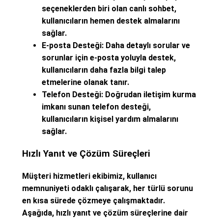
seçeneklerden biri olan canlı sohbet,
kullanıcıların hemen destek almalarını
sağlar.
E-posta Desteği:
Daha detaylı sorular ve
sorunlar için e-posta yoluyla destek,
kullanıcıların daha fazla bilgi talep
etmelerine olanak tanır.
Telefon Desteği:
Doğrudan iletişim kurma
imkanı sunan telefon desteği,
kullanıcıların kişisel yardım almalarını
sağlar.
Hızlı Yanıt ve Çözüm Süreçleri
Müşteri hizmetleri ekibimiz, kullanıcı
memnuniyeti odaklı çalışarak, her türlü sorunu
en kısa sürede çözmeye çalışmaktadır.
Aşağıda, hızlı yanıt ve çözüm süreçlerine dair