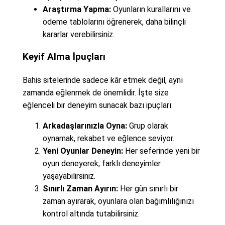
Araştırma Yapma:
Oyunların kurallarını ve
ödeme tablolarını öğrenerek, daha bilinçli
kararlar verebilirsiniz.
Keyif Alma İpuçları
Bahis sitelerinde sadece kâr etmek değil, aynı
zamanda eğlenmek de önemlidir. İşte size
eğlenceli bir deneyim sunacak bazı ipuçları:
Arkadaşlarınızla Oyna:
Grup olarak
oynamak, rekabet ve eğlence seviyor.
Yeni Oyunlar Deneyin:
Her seferinde yeni bir
oyun deneyerek, farklı deneyimler
yaşayabilirsiniz.
Sınırlı Zaman Ayırın:
Her gün sınırlı bir
zaman ayırarak, oyunlara olan bağımlılığınızı
kontrol altında tutabilirsiniz.