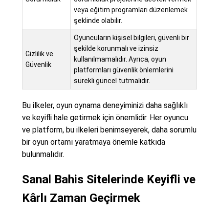
veya eğitim programları düzenlemek
şeklinde olabilir.
Oyuncuların kişisel bilgileri, güvenli bir
şekilde korunmalı ve izinsiz
Gizlilik ve
kullanılmamalıdır. Ayrıca, oyun
Güvenlik
platformları güvenlik önlemlerini
sürekli güncel tutmalıdır.
Bu ilkeler, oyun oynama deneyiminizi daha sağlıklı
ve keyifli hale getirmek için önemlidir. Her oyuncu
ve platform, bu ilkeleri benimseyerek, daha sorumlu
bir oyun ortamı yaratmaya önemle katkıda
bulunmalıdır.
Sanal Bahis Sitelerinde Keyifli ve
Kârlı Zaman Geçirmek