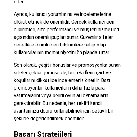
eder.
Ayrıca, kullanıcı yorumlarına ve incelemelerine
dikkat etmek de önemlidir. Gerçek kullanıcı geri
bildirimleri, site performansı ve müşteri hizmetleri
açısından önemli ipuçları sunar. Güvenilir siteler
genellikle olumlu geri bildirimlere sahip olup,
kullanıcılarının memnuniyetini ön planda tutar.
Son olarak, çeşitli bonuslar ve promosyonlar sunan
siteler çekici görünse de, bu tekliflerin şart ve
koşullarını dikkatlice incelemeniz önerilir. Bazı
promosyonlar, kullanıcıların daha fazla para
yatırmalarını veya belirli oyunları oynamalarını
gerektirebilir. Bu nedenle, her teklifi kendi
avantajınıza doğru kullanabilmek için detaylı bir
şekilde değerlendirmek önemlidir.
Başarı Stratejileri