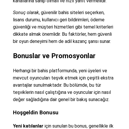
kanallarına sahip olmalı ve hızlı yanıt vermelidir.
Sonuç olarak
, güvenilir bahis siteleri seçerken,
lisans durumu, kullanıcı geri bildirimleri, ödeme
güvenliği ve müşteri hizmetleri gibi temel kriterleri
dikkate almak önemlidir. Bu faktörler, hem güvenli
bir oyun deneyimi hem de adil kazanç şansı sunar.
Bonuslar ve Promosyonlar
Herhangi bir bahis platformunda, yeni üyeleri ve
mevcut oyuncuları teşvik etmek için çeşitli ekstra
avantajlar sunulmaktadır. Bu bölümde, bu tür
teşviklerin nasıl çalıştığına ve oyuncular için nasıl
değer sağladığına dair genel bir bakış sunacağız.
Hoşgeldin Bonusu
Yeni katılanlar
için sunulan bu bonus, genellikle ilk