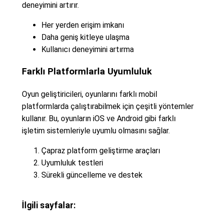
deneyimini artırır.
Her yerden erişim imkanı
Daha geniş kitleye ulaşma
Kullanıcı deneyimini artırma
Farklı Platformlarla Uyumluluk
Oyun geliştiricileri, oyunlarını farklı mobil
platformlarda çalıştırabilmek için çeşitli yöntemler
kullanır. Bu, oyunların iOS ve Android gibi farklı
işletim sistemleriyle uyumlu olmasını sağlar.
Çapraz platform geliştirme araçları
Uyumluluk testleri
Sürekli güncelleme ve destek
İlgili sayfalar: