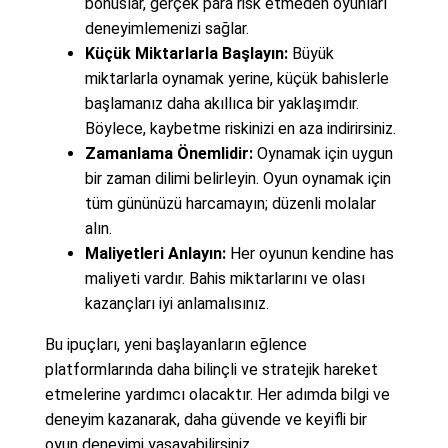
bonuslar, gerçek para risk etmeden oyunları
deneyimlemenizi sağlar.
Küçük Miktarlarla Başlayın:
Büyük
miktarlarla oynamak yerine, küçük bahislerle
başlamanız daha akıllıca bir yaklaşımdır.
Böylece, kaybetme riskinizi en aza indirirsiniz.
Zamanlama Önemlidir:
Oynamak için uygun
bir zaman dilimi belirleyin. Oyun oynamak için
tüm gününüzü harcamayın; düzenli molalar
alın.
Maliyetleri Anlayın:
Her oyunun kendine has
maliyeti vardır. Bahis miktarlarını ve olası
kazançları iyi anlamalısınız.
Bu ipuçları, yeni başlayanların eğlence
platformlarında daha bilinçli ve stratejik hareket
etmelerine yardımcı olacaktır. Her adımda bilgi ve
deneyim kazanarak, daha güvende ve keyifli bir
oyun deneyimi yaşayabilirsiniz.