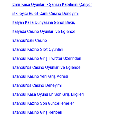
İzmir Kasa Oyunları - Şansın Kapılarını Çalıyor
Etkileyici Rulet Canlı Casino Deneyimi
İtalyan Kasa Dünyasına Genel Bakış
İtalyada Casino Oyunları ve Eğlence
İstanbul'daki Casino
İstanbul Kazino Slot Oyunları
İstanbul Kasino Giriş Twitter Üzerinden
İstanbul'da Casino Oyunları ve Eğlence
İstanbul Kasino Yeni Giriş Adresi
İstanbul'da Casino Deneyimi
İstanbul Kasa Oyunu En Son Giriş Bilgileri
İstanbul Kazino Son Güncellemeler
İstanbul Kasino Giriş Rehberi