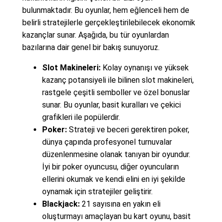
bulunmaktadır. Bu oyunlar, hem eğlenceli hem de
belirli stratejilerle gerçekleştirilebilecek ekonomik
kazançlar sunar. Aşağıda, bu tür oyunlardan
bazılarına dair genel bir bakış sunuyoruz.
Slot Makineleri:
Kolay oynanışı ve yüksek
kazanç potansiyeli ile bilinen slot makineleri,
rastgele çeşitli semboller ve özel bonuslar
sunar. Bu oyunlar, basit kuralları ve çekici
grafikleri ile popülerdir.
Poker:
Strateji ve beceri gerektiren poker,
dünya çapında profesyonel turnuvalar
düzenlenmesine olanak tanıyan bir oyundur.
İyi bir poker oyuncusu, diğer oyuncuların
ellerini okumak ve kendi elini en iyi şekilde
oynamak için stratejiler geliştirir.
Blackjack:
21 sayısına en yakın eli
oluşturmayı amaçlayan bu kart oyunu, basit