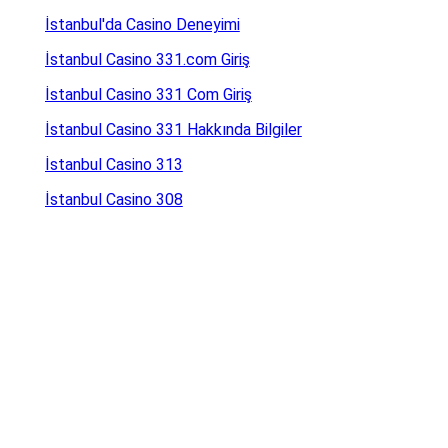
İstanbul'da Casino Deneyimi
İstanbul Casino 331.com Giriş
İstanbul Casino 331 Com Giriş
İstanbul Casino 331 Hakkında Bilgiler
İstanbul Casino 313
İstanbul Casino 308
İstanbul Casino 307.com Giriş
İstanbul Casino 293.com Giriş
İstanbul Casino 292 Giriş
İstanbul Kasino 290
İstanbul Kasino 273
İstanbul Casino 245
İstanbul Casino 186