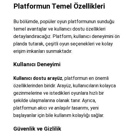
Platformun Temel Özellikleri
Bu bölümde, popüler oyun platformunun sunduğu
temel avantajlar ve kullanıcı dostu özellikleri
detaylandıracağız. Platform, kullanıcı deneyimini ön
planda tutarak, çeşitli oyun seçenekleri ve kolay
erişim imkanları sunmaktadır.
Kullanıcı Deneyimi
Kullanıcı dostu arayüz
, platformun en önemli
özelliklerinden biridir. Arayüz, kullanıcıların kolayca
gezinmelerine ve istedikleri oyunlara hızlı bir
şekilde ulaşmalarına olanak tanır. Ayrıca,
platformun
akıcı ve anlaşılır tasarımı
, yeni
başlayanlar için bile kullanım kolaylığı sağlar.
Güvenlik ve Gizlilik