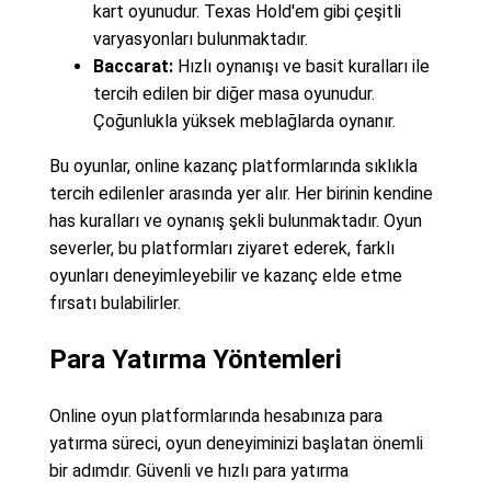
kart oyunudur. Texas Hold'em gibi çeşitli
varyasyonları bulunmaktadır.
Baccarat:
Hızlı oynanışı ve basit kuralları ile
tercih edilen bir diğer masa oyunudur.
Çoğunlukla yüksek meblağlarda oynanır.
Bu oyunlar, online kazanç platformlarında sıklıkla
tercih edilenler arasında yer alır. Her birinin kendine
has kuralları ve oynanış şekli bulunmaktadır. Oyun
severler, bu platformları ziyaret ederek, farklı
oyunları deneyimleyebilir ve kazanç elde etme
fırsatı bulabilirler.
Para Yatırma Yöntemleri
Online oyun platformlarında hesabınıza para
yatırma süreci, oyun deneyiminizi başlatan önemli
bir adımdır. Güvenli ve hızlı para yatırma