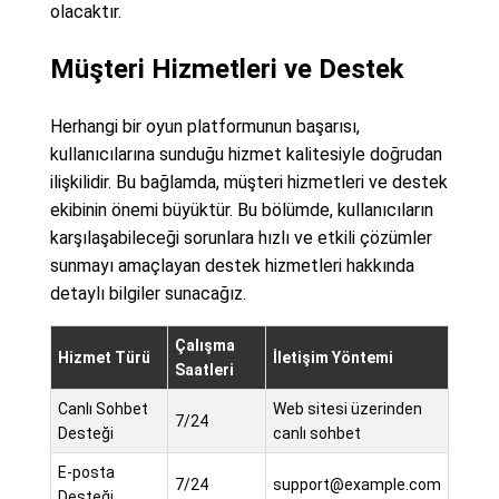
olacaktır.
Müşteri Hizmetleri ve Destek
Herhangi bir oyun platformunun başarısı,
kullanıcılarına sunduğu hizmet kalitesiyle doğrudan
ilişkilidir. Bu bağlamda, müşteri hizmetleri ve destek
ekibinin önemi büyüktür. Bu bölümde, kullanıcıların
karşılaşabileceği sorunlara hızlı ve etkili çözümler
sunmayı amaçlayan destek hizmetleri hakkında
detaylı bilgiler sunacağız.
Çalışma
Hizmet Türü
İletişim Yöntemi
Saatleri
Canlı Sohbet
Web sitesi üzerinden
7/24
Desteği
canlı sohbet
E-posta
7/24
support@example.com
Desteği