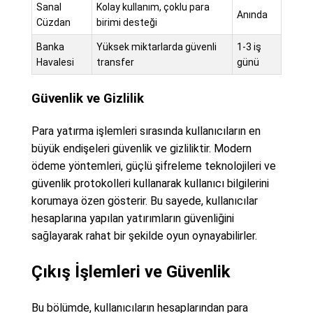
Sanal
Kolay kullanım, çoklu para
Anında
Cüzdan
birimi desteği
Banka
Yüksek miktarlarda güvenli
1-3 iş
Havalesi
transfer
günü
Güvenlik ve Gizlilik
Para yatırma işlemleri sırasında kullanıcıların en
büyük endişeleri güvenlik ve gizliliktir. Modern
ödeme yöntemleri, güçlü şifreleme teknolojileri ve
güvenlik protokolleri kullanarak kullanıcı bilgilerini
korumaya özen gösterir. Bu sayede, kullanıcılar
hesaplarına yapılan yatırımların güvenliğini
sağlayarak rahat bir şekilde oyun oynayabilirler.
Çıkış İşlemleri ve Güvenlik
Bu bölümde, kullanıcıların hesaplarından para