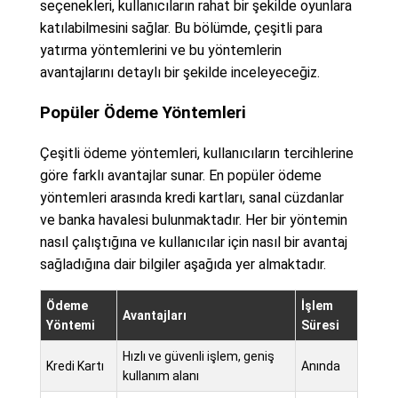
seçenekleri, kullanıcıların rahat bir şekilde oyunlara
katılabilmesini sağlar. Bu bölümde, çeşitli para
yatırma yöntemlerini ve bu yöntemlerin
avantajlarını detaylı bir şekilde inceleyeceğiz.
Popüler Ödeme Yöntemleri
Çeşitli ödeme yöntemleri, kullanıcıların tercihlerine
göre farklı avantajlar sunar. En popüler ödeme
yöntemleri arasında kredi kartları, sanal cüzdanlar
ve banka havalesi bulunmaktadır. Her bir yöntemin
nasıl çalıştığına ve kullanıcılar için nasıl bir avantaj
sağladığına dair bilgiler aşağıda yer almaktadır.
Ödeme
İşlem
Avantajları
Yöntemi
Süresi
Hızlı ve güvenli işlem, geniş
Kredi Kartı
Anında
kullanım alanı