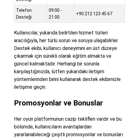
Telefon
09:00 -
+90 212 123 45 67
Desteği
21:00
Kullanıcılar, yukarıda belirtilen hizmet türleri
aracılığıyla, her türlü sorun ve soruya ulaşabilirler.
Destek ekibi, kullanıcı deneyimini en üst düzeye
çıkarmak için sürekli olarak eğitim almakta ve
güncel kalmaktadır. Herhangi bir sorunla
karşılaştığınızda, lütfen yukarıdaki iletişim
yöntemlerinden birini kullanarak destek ekibimizle
iletişime geçin.
Promosyonlar ve Bonuslar
Her oyun platformunun cazip teklifleri vardır ve bu
bölümde, kullanıcıların avantajlardan
yararlanabileceği çeşitli promosyonlar ve bonusları