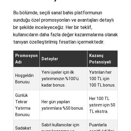
Bu bölümde, seçili sanal bahis platformunun
sunduğu özel promosyonları ve avantajları detaylı
bir şekilde inceleyeceğiz. Her bir teklif,
kullanıcıların daha fazla değer kazanmalarına olanak
tanıyan özelleştirilmiş fırsatları içermektedir.
Promosyon
Kazanç
Detaylar
Adı
Potansiyeli
Yeni üyeler için ilk
Yatırılan her
Hoşgeldin
yatırımınızın %100'ü
100 TL için
Bonusu
kadar bonus.
100 TL bonus.
Günlük
Her 100 TL
Tekrar
Her gün yapılan
yatırım için 50
Yatırma
yatırımlara %50 bonus.
TL ekstra.
Bonusu
Sabit kullanıcılar için
Puanlarla
Sadakat