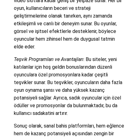
video slotlara kadar geniş bir yelpaze sunar. Her bir
oyun, kullanıcıların beceri ve strateji
geliştirmelerine olanak tanırken, aynı zamanda
etkileşimli ve canlı bir deneyim sunar. Bu oyunlar,
görsel ve işitsel efektlerle desteklenir, böylece
oyuncular hem zihinsel hem de duygusal tatmin
elde eder.
Teşvik Programları ve Avantajları
: Bu siteler, yeni
katılanlar için hoş geldin bonuslarından düzenli
oyunculara özel promosyonlara kadar çeşitli
teşvikler sunar. Bu teşvikler, oyuncuların daha fazla
oyun oynama şansı ve daha yüksek kazanç
potansiyeli sağlar. Ayrıca, sadık oyuncular için özel
ödüller ve promosyonlar da bulunmaktadır, bu da
kullanıcı sadakatini artırır.
Sonuç olarak, sanal bahis platformları, hem eğlence
hem de kazanç potansiyeli açısından zengin bir