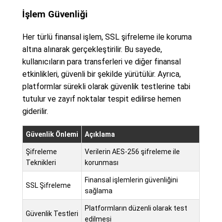
İşlem Güvenliği
Her türlü finansal işlem, SSL şifreleme ile koruma
altına alınarak gerçekleştirilir. Bu sayede,
kullanıcıların para transferleri ve diğer finansal
etkinlikleri, güvenli bir şekilde yürütülür. Ayrıca,
platformlar sürekli olarak güvenlik testlerine tabi
tutulur ve zayıf noktalar tespit edilirse hemen
giderilir.
Güvenlik Önlemi
Açıklama
Şifreleme
Verilerin AES-256 şifreleme ile
Teknikleri
korunması
Finansal işlemlerin güvenliğini
SSL Şifreleme
sağlama
Platformların düzenli olarak test
Güvenlik Testleri
edilmesi