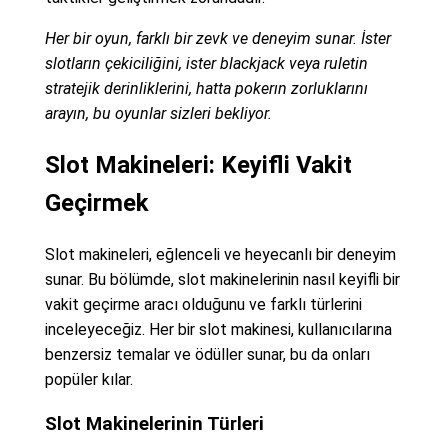
Her bir oyun, farklı bir zevk ve deneyim sunar. İster
slotların çekiciliğini, ister blackjack veya ruletin
stratejik derinliklerini, hatta pokerın zorluklarını
arayın, bu oyunlar sizleri bekliyor.
Slot Makineleri: Keyifli Vakit
Geçirmek
Slot makineleri, eğlenceli ve heyecanlı bir deneyim
sunar. Bu bölümde, slot makinelerinin nasıl keyifli bir
vakit geçirme aracı olduğunu ve farklı türlerini
inceleyeceğiz. Her bir slot makinesi, kullanıcılarına
benzersiz temalar ve ödüller sunar, bu da onları
popüler kılar.
Slot Makinelerinin Türleri