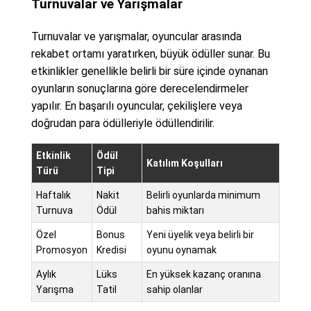
Turnuvalar ve Yarışmalar
Turnuvalar ve yarışmalar, oyuncular arasında
rekabet ortamı yaratırken, büyük ödüller sunar. Bu
etkinlikler genellikle belirli bir süre içinde oynanan
oyunların sonuçlarına göre derecelendirmeler
yapılır. En başarılı oyuncular, çekilişlere veya
doğrudan para ödülleriyle ödüllendirilir.
Etkinlik
Ödül
Katılım Koşulları
Türü
Tipi
Haftalık
Nakit
Belirli oyunlarda minimum
Turnuva
Ödül
bahis miktarı
Özel
Bonus
Yeni üyelik veya belirli bir
Promosyon
Kredisi
oyunu oynamak
Aylık
Lüks
En yüksek kazanç oranına
Yarışma
Tatil
sahip olanlar