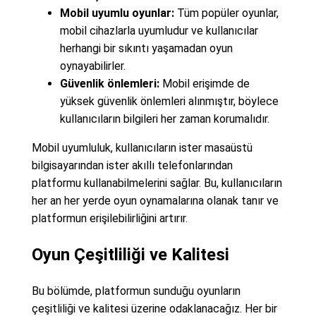
Mobil uyumlu oyunlar:
Tüm popüler oyunlar,
mobil cihazlarla uyumludur ve kullanıcılar
herhangi bir sıkıntı yaşamadan oyun
oynayabilirler.
Güvenlik önlemleri:
Mobil erişimde de
yüksek güvenlik önlemleri alınmıştır, böylece
kullanıcıların bilgileri her zaman korumalıdır.
Mobil uyumluluk, kullanıcıların ister masaüstü
bilgisayarından ister akıllı telefonlarından
platformu kullanabilmelerini sağlar. Bu, kullanıcıların
her an her yerde oyun oynamalarına olanak tanır ve
platformun erişilebilirliğini artırır.
Oyun Çeşitliliği ve Kalitesi
Bu bölümde, platformun sunduğu oyunların
çeşitliliği ve kalitesi üzerine odaklanacağız. Her bir