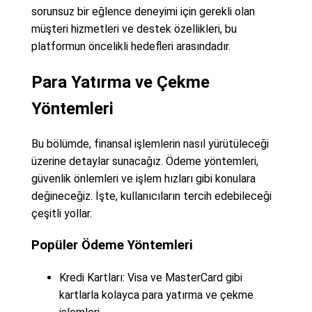
sorunsuz bir eğlence deneyimi için gerekli olan
müşteri hizmetleri ve destek özellikleri, bu
platformun öncelikli hedefleri arasındadır.
Para Yatırma ve Çekme
Yöntemleri
Bu bölümde, finansal işlemlerin nasıl yürütüleceği
üzerine detaylar sunacağız. Ödeme yöntemleri,
güvenlik önlemleri ve işlem hızları gibi konulara
değineceğiz. İşte, kullanıcıların tercih edebileceği
çeşitli yollar.
Popüler Ödeme Yöntemleri
Kredi Kartları: Visa ve MasterCard gibi
kartlarla kolayca para yatırma ve çekme