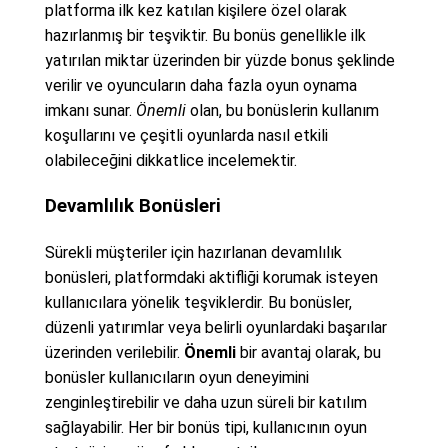
platforma ilk kez katılan kişilere özel olarak
hazırlanmış bir teşviktir. Bu bonüs genellikle ilk
yatırılan miktar üzerinden bir yüzde bonus şeklinde
verilir ve oyuncuların daha fazla oyun oynama
imkanı sunar.
Önemli
olan, bu bonüslerin kullanım
koşullarını ve çeşitli oyunlarda nasıl etkili
olabileceğini dikkatlice incelemektir.
Devamlılık Bonüsleri
Sürekli müşteriler için hazırlanan devamlılık
bonüsleri, platformdaki aktifliği korumak isteyen
kullanıcılara yönelik teşviklerdir. Bu bonüsler,
düzenli yatırımlar veya belirli oyunlardaki başarılar
üzerinden verilebilir.
Önemli
bir avantaj olarak, bu
bonüsler kullanıcıların oyun deneyimini
zenginleştirebilir ve daha uzun süreli bir katılım
sağlayabilir. Her bir bonüs tipi, kullanıcının oyun