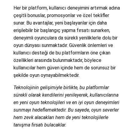
Her bir platform, kullanıcı deneyimini artırmak adına
çeşitli bonuslar, promosyonlar ve özel teklifler
sunar. Bu avantajlar, yeni başlayanlar için daha
erişilebilir bir başlangıç yapma fırsatı sunarken,
deneyimli oyunculara da sürekli yeniliklerle dolu bir
oyun dünyası sunmaktadır. Güvenlik önlemleri ve
kullanıcı desteği de bu platformların öne çıkan
özellikleri arasında bulunmaktadır, böylece
kullanıcılar hem güven içinde hem de sorunsuz bir
şekilde oyun oynayabilmektedir.
Teknolojinin gelişimiyle birlikte, bu platformlar
sürekli olarak kendilerini yenileyerek, kullanıcılarına
en yeni oyun teknolojileri ve en iyi oyun deneyimleri
sunmayı hedeflemektedir. Bu sayede, oyun severler
hem zevk alacakları hem de yeni teknolojilerle
tanışma fırsatı bulacaklar.