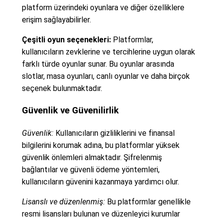
platform üzerindeki oyunlara ve diğer özelliklere
erişim sağlayabilirler.
Çeşitli oyun seçenekleri:
Platformlar,
kullanıcıların zevklerine ve tercihlerine uygun olarak
farklı türde oyunlar sunar. Bu oyunlar arasında
slotlar, masa oyunları, canlı oyunlar ve daha birçok
seçenek bulunmaktadır.
Güvenlik ve Güvenilirlik
Güvenlik:
Kullanıcıların gizliliklerini ve finansal
bilgilerini korumak adına, bu platformlar yüksek
güvenlik önlemleri almaktadır. Şifrelenmiş
bağlantılar ve güvenli ödeme yöntemleri,
kullanıcıların güvenini kazanmaya yardımcı olur.
Lisanslı ve düzenlenmiş:
Bu platformlar genellikle
resmi lisansları bulunan ve düzenleyici kurumlar