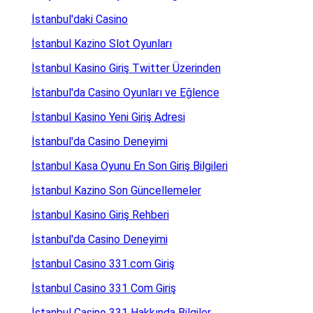
İstanbul'daki Casino
İstanbul Kazino Slot Oyunları
İstanbul Kasino Giriş Twitter Üzerinden
İstanbul'da Casino Oyunları ve Eğlence
İstanbul Kasino Yeni Giriş Adresi
İstanbul'da Casino Deneyimi
İstanbul Kasa Oyunu En Son Giriş Bilgileri
İstanbul Kazino Son Güncellemeler
İstanbul Kasino Giriş Rehberi
İstanbul'da Casino Deneyimi
İstanbul Casino 331.com Giriş
İstanbul Casino 331 Com Giriş
İstanbul Casino 331 Hakkında Bilgiler