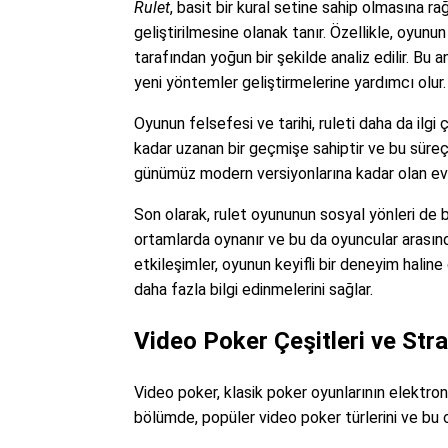
Rulet
, basit bir kural setine sahip olmasına ra
geliştirilmesine olanak tanır. Özellikle, oyunu
tarafından yoğun bir şekilde analiz edilir. Bu 
yeni yöntemler geliştirmelerine yardımcı olur.
Oyunun felsefesi ve tarihi, ruleti daha da ilgi 
kadar uzanan bir geçmişe sahiptir ve bu süreçt
günümüz modern versiyonlarına kadar olan evrim
Son olarak, rulet oyununun sosyal yönleri de b
ortamlarda oynanır ve bu da oyuncular arasınd
etkileşimler, oyunun keyifli bir deneyim hali
daha fazla bilgi edinmelerini sağlar.
Video Poker Çeşitleri ve Strat
Video poker, klasik poker oyunlarının elektronik
bölümde, popüler video poker türlerini ve bu o