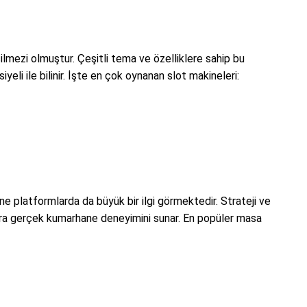
ilmezi olmuştur. Çeşitli tema ve özelliklere sahip bu
yeli ile bilinir. İşte en çok oynanan slot makineleri:
e platformlarda da büyük bir ilgi görmektedir. Strateji ve
lara gerçek kumarhane deneyimini sunar. En popüler masa