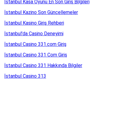
İstanbul Kasa Oyunu En Son Giriş Bilgileri
İstanbul Kazino Son Güncellemeler
İstanbul Kasino Giriş Rehberi
İstanbul'da Casino Deneyimi
İstanbul Casino 331.com Giriş
İstanbul Casino 331 Com Giriş
İstanbul Casino 331 Hakkında Bilgiler
İstanbul Casino 313
İstanbul Casino 308
İstanbul Casino 307.com Giriş
İstanbul Casino 293.com Giriş
İstanbul Casino 292 Giriş
İstanbul Kasino 290