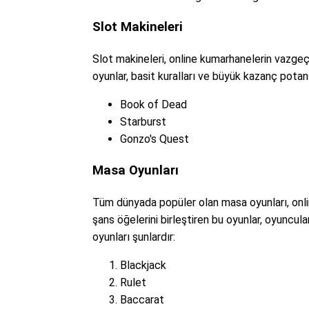
Slot Makineleri
Slot makineleri, online kumarhanelerin vazgeç
oyunlar, basit kuralları ve büyük kazanç potansi
Book of Dead
Starburst
Gonzo's Quest
Masa Oyunları
Tüm dünyada popüler olan masa oyunları, onlin
şans öğelerini birleştiren bu oyunlar, oyuncu
oyunları şunlardır:
Blackjack
Rulet
Baccarat