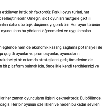
kileyen kritik bir faktördür. Farklı oyun türleri, her
lleştirilebilir. Örneğin, slot oyunları rastgele çıktılı
nları daha stratejik düşünmeyi gerektirir. Her oyun türünün
, oyuncuların bu yönlerini öğrenmeleri ve uygulamaları
hem eğlence hem de ekonomik kazanç sağlama potansiyeli ile
u çeşitli oyunlar ve promosyonlar, oyuncuların
rekabetçi bir ortamda stratejilerini geliştirmelerine de
 bir platform bulmak için, öncelikle kendi tercihlerinizi ve
nlar her zaman oyuncuların ilgisini çekmektedir. Bu bölümde,
acağız. Her bir oyunun özellikleri ve neden bu kadar sevilen