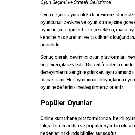
Oyun Seçimi ve Strateji Geliştirme
Oyun seçimi, oyunculuk deneyiminizi doğrudan et
oyuncunun zevkine ve oyun stratejisine göre öze
oyunlar için popüler bir seçenekken, masa oyu
kendine has kuralları ve taktikleri olduğundan
önemlidir.
Sonuç olarak, çevrimiçi oyun platformları, 
ön plana çıkmaktadır. Bu platformların sunduğ
deneyimlerini zenginleştirirken, aynı zamanda 
olanak tanır. Her oyuncunun ihtiyaçlarına uygun
oyun hedeflerinizi netleştirmeniz önerilir.
Popüler Oyunlar
Online kumarhane platformlarında, belirli oyu
sıkça tercih edilen ve popüler oyunları ele al
nedenleri hakkında bilgiler sunacağız.