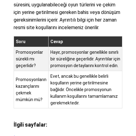
süresini, uygulanabileceği oyun türlerini ve çekim
için yerine getirilmesi gereken bahis veya dönüşüm
gereksinimlerini içerir. Ayrıntılı bilgi için her zaman
resmi site koşullarını incelemeniz önerilir.
Soru
Cevap
Promosyonlar
Hayır, promosyonlar genellikle sınırlı
sürekli mı
bir süreliğine geçerlidir. Ayrıntılar için
geçerlidir?
promosyon detaylarını kontrol edin.
Evet, ancak bu genellikle belirli
Promosyonların
koşulların yerine getirilmesine
kazançlarını
bağlıdır. Öncelikle promosyonun
çekmek
kullanım koşullarını tamamlamanız
mümkün mü?
gerekmektedir.
İlgili sayfalar: