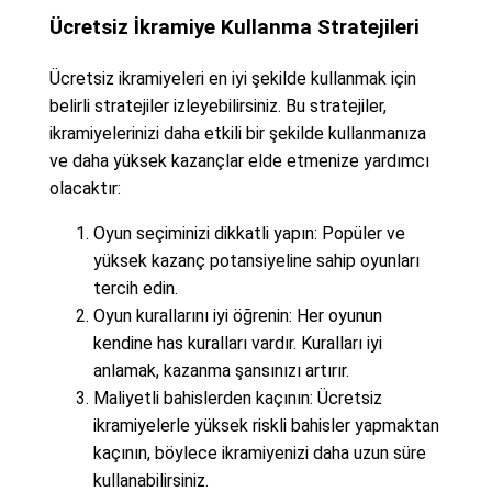
Ücretsiz İkramiye Kullanma Stratejileri
Ücretsiz ikramiyeleri en iyi şekilde kullanmak için
belirli stratejiler izleyebilirsiniz. Bu stratejiler,
ikramiyelerinizi daha etkili bir şekilde kullanmanıza
ve daha yüksek kazançlar elde etmenize yardımcı
olacaktır:
Oyun seçiminizi dikkatli yapın: Popüler ve
yüksek kazanç potansiyeline sahip oyunları
tercih edin.
Oyun kurallarını iyi öğrenin: Her oyunun
kendine has kuralları vardır. Kuralları iyi
anlamak, kazanma şansınızı artırır.
Maliyetli bahislerden kaçının: Ücretsiz
ikramiyelerle yüksek riskli bahisler yapmaktan
kaçının, böylece ikramiyenizi daha uzun süre
kullanabilirsiniz.