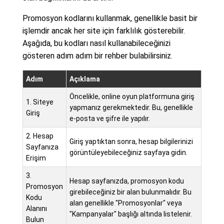
Promosyon kodlarını kullanmak, genellikle basit bir
işlemdir ancak her site için farklılık gösterebilir.
Aşağıda, bu kodları nasıl kullanabileceğinizi
gösteren adım adım bir rehber bulabilirsiniz.
Adım
Açıklama
Öncelikle, online oyun platformuna giriş
1. Siteye
yapmanız gerekmektedir. Bu, genellikle
Giriş
e-posta ve şifre ile yapılır.
2. Hesap
Giriş yaptıktan sonra, hesap bilgilerinizi
Sayfanıza
görüntüleyebileceğiniz sayfaya gidin.
Erişim
3.
Hesap sayfanızda, promosyon kodu
Promosyon
girebileceğiniz bir alan bulunmalıdır. Bu
Kodu
alan genellikle "Promosyonlar" veya
Alanını
"Kampanyalar" başlığı altında listelenir.
Bulun