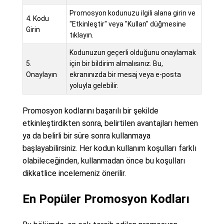
Promosyon kodunuzu ilgili alana girin ve
4. Kodu
"Etkinleştir" veya "Kullan" düğmesine
Girin
tıklayın.
Kodunuzun geçerli olduğunu onaylamak
5.
için bir bildirim almalısınız. Bu,
Onaylayın
ekranınızda bir mesaj veya e-posta
yoluyla gelebilir.
Promosyon kodlarını başarılı bir şekilde
etkinleştirdikten sonra, belirtilen avantajları hemen
ya da belirli bir süre sonra kullanmaya
başlayabilirsiniz. Her kodun kullanım koşulları farklı
olabileceğinden, kullanmadan önce bu koşulları
dikkatlice incelemeniz önerilir.
En Popüler Promosyon Kodları