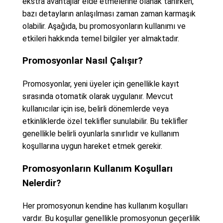
ekstra avantajlar elde etmelerine olanak tanırken,
bazı detayların anlaşılması zaman zaman karmaşık
olabilir. Aşağıda, bu promosyonların kullanımı ve
etkileri hakkında temel bilgiler yer almaktadır.
Promosyonlar Nasıl Çalışır?
Promosyonlar, yeni üyeler için genellikle kayıt
sırasında otomatik olarak uygulanır. Mevcut
kullanıcılar için ise, belirli dönemlerde veya
etkinliklerde özel teklifler sunulabilir. Bu teklifler
genellikle belirli oyunlarla sınırlıdır ve kullanım
koşullarına uygun hareket etmek gerekir.
Promosyonların Kullanım Koşulları
Nelerdir?
Her promosyonun kendine has kullanım koşulları
vardır. Bu koşullar genellikle promosyonun geçerlilik