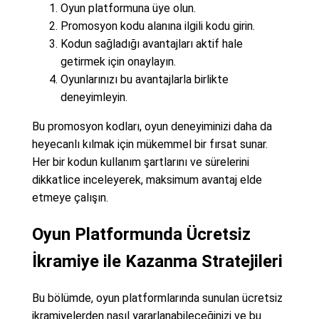
Oyun platformuna üye olun.
Promosyon kodu alanına ilgili kodu girin.
Kodun sağladığı avantajları aktif hale
getirmek için onaylayın.
Oyunlarınızı bu avantajlarla birlikte
deneyimleyin.
Bu promosyon kodları, oyun deneyiminizi daha da
heyecanlı kılmak için mükemmel bir fırsat sunar.
Her bir kodun kullanım şartlarını ve sürelerini
dikkatlice inceleyerek, maksimum avantaj elde
etmeye çalışın.
Oyun Platformunda Ücretsiz
İkramiye ile Kazanma Stratejileri
Bu bölümde, oyun platformlarında sunulan ücretsiz
ikramiyelerden nasıl yararlanabileceğinizi ve bu