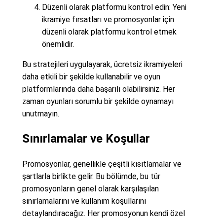
Düzenli olarak platformu kontrol edin: Yeni
ikramiye fırsatları ve promosyonlar için
düzenli olarak platformu kontrol etmek
önemlidir.
Bu stratejileri uygulayarak, ücretsiz ikramiyeleri
daha etkili bir şekilde kullanabilir ve oyun
platformlarında daha başarılı olabilirsiniz. Her
zaman oyunları sorumlu bir şekilde oynamayı
unutmayın.
Sınırlamalar ve Koşullar
Promosyonlar, genellikle çeşitli kısıtlamalar ve
şartlarla birlikte gelir. Bu bölümde, bu tür
promosyonların genel olarak karşılaşılan
sınırlamalarını ve kullanım koşullarını
detaylandıracağız. Her promosyonun kendi özel