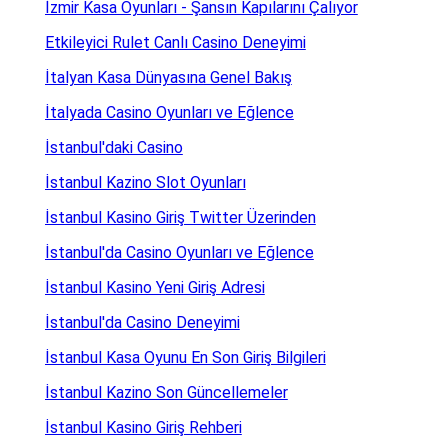
İzmir Kasa Oyunları - Şansın Kapılarını Çalıyor
Etkileyici Rulet Canlı Casino Deneyimi
İtalyan Kasa Dünyasına Genel Bakış
İtalyada Casino Oyunları ve Eğlence
İstanbul'daki Casino
İstanbul Kazino Slot Oyunları
İstanbul Kasino Giriş Twitter Üzerinden
İstanbul'da Casino Oyunları ve Eğlence
İstanbul Kasino Yeni Giriş Adresi
İstanbul'da Casino Deneyimi
İstanbul Kasa Oyunu En Son Giriş Bilgileri
İstanbul Kazino Son Güncellemeler
İstanbul Kasino Giriş Rehberi