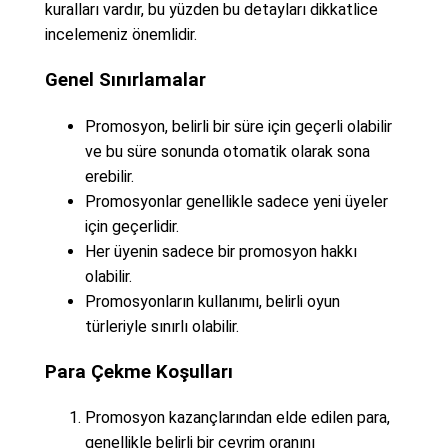
kuralları vardır, bu yüzden bu detayları dikkatlice
incelemeniz önemlidir.
Genel Sınırlamalar
Promosyon, belirli bir süre için geçerli olabilir
ve bu süre sonunda otomatik olarak sona
erebilir.
Promosyonlar genellikle sadece yeni üyeler
için geçerlidir.
Her üyenin sadece bir promosyon hakkı
olabilir.
Promosyonların kullanımı, belirli oyun
türleriyle sınırlı olabilir.
Para Çekme Koşulları
Promosyon kazançlarından elde edilen para,
genellikle belirli bir çevrim oranını