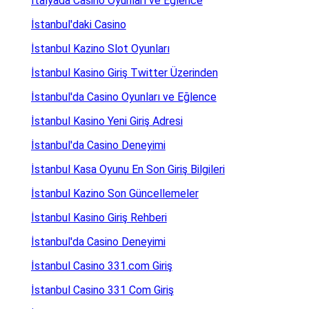
İtalyada Casino Oyunları ve Eğlence
İstanbul'daki Casino
İstanbul Kazino Slot Oyunları
İstanbul Kasino Giriş Twitter Üzerinden
İstanbul'da Casino Oyunları ve Eğlence
İstanbul Kasino Yeni Giriş Adresi
İstanbul'da Casino Deneyimi
İstanbul Kasa Oyunu En Son Giriş Bilgileri
İstanbul Kazino Son Güncellemeler
İstanbul Kasino Giriş Rehberi
İstanbul'da Casino Deneyimi
İstanbul Casino 331.com Giriş
İstanbul Casino 331 Com Giriş