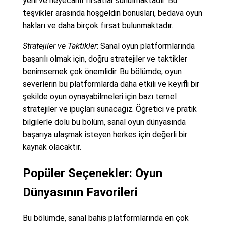
yeni ve heyecanlı fırsatlar sunulmaktadır. Bu
teşvikler arasında hoşgeldin bonusları, bedava oyun
hakları ve daha birçok fırsat bulunmaktadır.
Stratejiler ve Taktikler
: Sanal oyun platformlarında
başarılı olmak için, doğru stratejiler ve taktikler
benimsemek çok önemlidir. Bu bölümde, oyun
severlerin bu platformlarda daha etkili ve keyifli bir
şekilde oyun oynayabilmeleri için bazı temel
stratejiler ve ipuçları sunacağız. Öğretici ve pratik
bilgilerle dolu bu bölüm, sanal oyun dünyasında
başarıya ulaşmak isteyen herkes için değerli bir
kaynak olacaktır.
Popüler Seçenekler: Oyun
Dünyasının Favorileri
Bu bölümde, sanal bahis platformlarında en çok