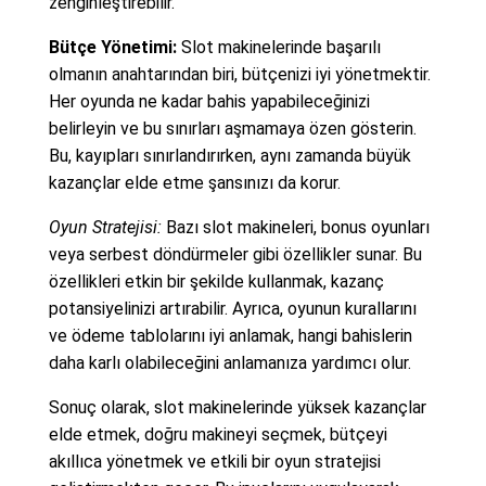
zenginleştirebilir.
Bütçe Yönetimi:
Slot makinelerinde başarılı
olmanın anahtarından biri, bütçenizi iyi yönetmektir.
Her oyunda ne kadar bahis yapabileceğinizi
belirleyin ve bu sınırları aşmamaya özen gösterin.
Bu, kayıpları sınırlandırırken, aynı zamanda büyük
kazançlar elde etme şansınızı da korur.
Oyun Stratejisi:
Bazı slot makineleri, bonus oyunları
veya serbest döndürmeler gibi özellikler sunar. Bu
özellikleri etkin bir şekilde kullanmak, kazanç
potansiyelinizi artırabilir. Ayrıca, oyunun kurallarını
ve ödeme tablolarını iyi anlamak, hangi bahislerin
daha karlı olabileceğini anlamanıza yardımcı olur.
Sonuç olarak, slot makinelerinde yüksek kazançlar
elde etmek, doğru makineyi seçmek, bütçeyi
akıllıca yönetmek ve etkili bir oyun stratejisi