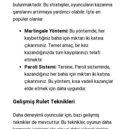
bulunmaktadır. Bu stratejiler, oyuncuların kazanma
şanslarını artırmaya yardımcı olabilir. İşte en
popüler olanlar:
Martingale Yöntemi:
Bu yöntemde, her
kaybettiğiniz bahis için miktarı iki katına
çıkarırsınız. Temel amaç, bir kez
kazandığınızda tüm kayıplarınızı telafi
etmektir.
Paroli Sistemi:
Tersine, Paroli sisteminde,
kazandığınız her bahis için miktarı iki katına
çıkarırsınız. Bu yöntem, kısa vadeli kazançlar
elde etmek için daha uygundur.
Gelişmiş Rulet Teknikleri
Daha deneyimli oyuncular için, bazı gelişmiş
teknikler de mevcuttur. Bu teknikler, oyunun daha