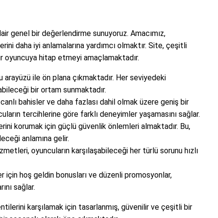
dair genel bir değerlendirme sunuyoruz. Amacımız,
rini daha iyi anlamalarına yardımcı olmaktır. Site, çeşitli
tür oyuncuya hitap etmeyi amaçlamaktadır.
tu arayüzü ile ön plana çıkmaktadır. Her seviyedeki
abileceği bir ortam sunmaktadır.
 canlı bahisler ve daha fazlası dahil olmak üzere geniş bir
uların tercihlerine göre farklı deneyimler yaşamasını sağlar.
lerini korumak için güçlü güvenlik önlemleri almaktadır. Bu,
eceği anlamına gelir.
metleri, oyuncuların karşılaşabileceği her türlü sorunu hızlı
r için hoş geldin bonusları ve düzenli promosyonlar,
ını sağlar.
tilerini karşılamak için tasarlanmış, güvenilir ve çeşitli bir