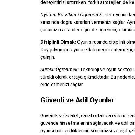
deneyiminizi artırırken, farklı stratejileri de 
Oyunun Kurallarını Öğrenmek:
Her oyunun kend
sırasında doğru kararları vermenizi sağlar. Ay
şansınızın artabileceğini de öğrenmiş olursun
Disiplinli Olmak:
Oyun sırasında disiplinli ol
Duygularınızın oyunu etkilemesini önlemek i
çalışın.
Sürekli Öğrenmek:
Teknoloji ve oyun sektörü s
sürekli olarak ortaya çıkmaktadır. Bu nedenle
elde etmenizi sağlar.
Güvenli ve Adil Oyunlar
Güvenlik ve adalet, sanal ortamda eğlence aray
güvende hissetmelerini sağlayacak ve adil b
oyuncunun, gizliliklerinin korunması ve eşit ş