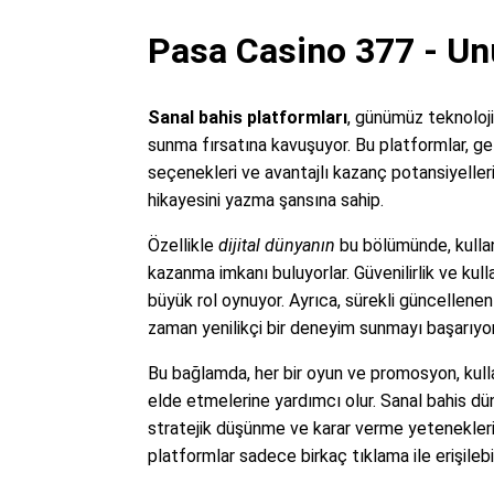
Pasa Casino 377 - U
Sanal bahis platformları
, günümüz teknoloji 
sunma fırsatına kavuşuyor. Bu platformlar, gele
seçenekleri ve avantajlı kazanç potansiyelleri 
hikayesini yazma şansına sahip.
Özellikle
dijital dünyanın
bu bölümünde, kullan
kazanma imkanı buluyorlar. Güvenilirlik ve kul
büyük rol oynuyor. Ayrıca, sürekli güncellenen 
zaman yenilikçi bir deneyim sunmayı başarıyor
Bu bağlamda, her bir oyun ve promosyon, kullan
elde etmelerine yardımcı olur. Sanal bahis d
stratejik düşünme ve karar verme yeteneklerini
platformlar sadece birkaç tıklama ile erişilebil