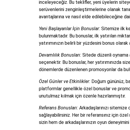
inceleyeceğiz. Bu teklifler, yeni üyelerin site
serüvenlerini zenginleştirmelerine olanak tan
avantajlarına ve nasıl elde edilebileceğine dai
Yeni Başlayanlar İçin Bonuslar:
Sitemize ilk ke
bulunmaktadır. Bu bonuslar, ilk yatırılan mikta
yatırımınızın belirli bir yüzdesini bonus olarak a
Devamlılık Bonusları:
Sitede düzenli oynama alı
seçenektir. Bu bonuslar, her yatırımınızda size
dönemlerde düzenlenen promosyonlar da bul
Özel Günler ve Etkinlikler:
Doğum gününüz, bayr
platformlar genellikle özel bonuslar ve promosy
unutulmaz kılmak için özenle hazırlanmıştır.
Referans Bonusları:
Arkadaşlarınızı sitemize 
sağlayabilirsiniz. Her bir referansınız için öz
sizin hem de arkadaşlarınızın oyun deneyimini z