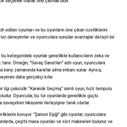
bir seçenek olarak öne çıkmaktadır.
i
h edilen oyunları ve bu oyunların öne çıkan özelliklerini
siz deneyimler ve oyunculara sunulan avantajlar detaylı bir
 bu kategorideki oyunlar genellikle kullanıcıların zeka ve
 tanır. Örneğin, "Savaş Sanatları" adlı oyun, oyunculara
a karşı zamanında kararlar alma imkanı sunar. Ayrıca,
eyimini daha gerçekçi kılar.
 ilgi çekicidir. "Karanlık Geçmiş" isimli oyun, hızlı tempolu
ludur. Oyuncular, bu tür oyunlarda genellikle güçlü
 savaşırken hikayenin ilerleyişine tanık olurlar.
iklerini koruyor. "Şansın Eşiği" gibi oyunlar, oyunculara
larda, çeşitli masa oyunları ve slot makineleri bulunur ve