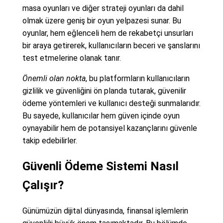
masa oyunları ve diğer strateji oyunları da dahil
olmak üzere geniş bir oyun yelpazesi sunar. Bu
oyunlar, hem eğlenceli hem de rekabetçi unsurları
bir araya getirerek, kullanıcıların beceri ve şanslarını
test etmelerine olanak tanır.
Önemli olan nokta
, bu platformların kullanıcıların
gizlilik ve güvenliğini ön planda tutarak, güvenilir
ödeme yöntemleri ve kullanıcı desteği sunmalarıdır.
Bu sayede, kullanıcılar hem güven içinde oyun
oynayabilir hem de potansiyel kazançlarını güvenle
takip edebilirler.
Güvenli Ödeme Sistemi Nasıl
Çalışır?
Günümüzün dijital dünyasında, finansal işlemlerin