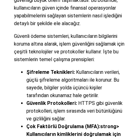
güvenliği büyük önem taşımaktadır. Bu bölümde,
kullanıcıların güven içinde finansal operasyonlar
yapabilmelerini sağlayan sistemlerin nasıl işlediğini
detaylı bir şekilde ele alacağız.
Güvenli ödeme sistemleri, kullanıcıların bilgilerini
koruma altına alarak, işlem güvenliğini sağlamak için
çeşitli teknolojiler ve protokoller kullanır. İşte bu
sistemlerin temel çalışma prensipleri:
Şifreleme Teknikleri:
Kullanıcıların verileri,
güçlü şifreleme algoritmaları ile korunur. Bu
sayede, bilgiler yolda üçüncü kişiler
tarafından okunamaz hale getirilir.
Güvenlik Protokolleri:
HTTPS gibi güvenlik
protokolleri, işlem sırasında veri bütünlüğünü
ve gizliliğini sağlar.
Çok Faktörlü Doğrulama (MFA):strong>
Kullanıcıların kimliklerini doğrulamak için