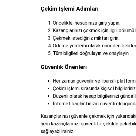
Çekim İşlemi Adımları
Öncelikle, hesabınıza giriş yapın.
Kazançlarınızı çekmek için ilgili bölümü 
Çekmek istediğiniz miktarı girin.
Ödeme yöntemi olarak önceden belirledi
Tüm bilgileri doğrulayın ve onaylayın.
Güvenlik Önerileri
Her zaman güvenilir ve lisanslı platforml
Çekim işlemi sırasında kişisel bilgileriniz
Düzenli olarak hesap bilgilerinizi güncell
İnternet bağlantınızın güvenli olduğund
Kazançlarınızı güvenle çekmek için yukarıdaki 
hem kazançlarınızı güvenli bir şekilde çekebili
sağlayabilirsiniz.