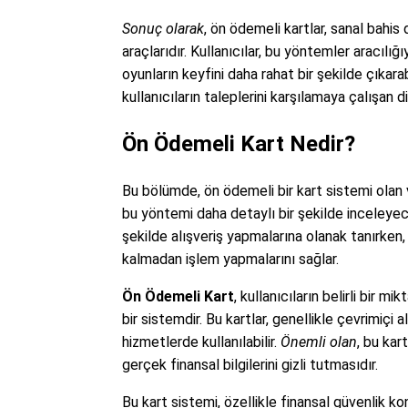
Sonuç olarak
, ön ödemeli kartlar, sanal bahis
araçlarıdır. Kullanıcılar, bu yöntemler aracılığ
oyunların keyfini daha rahat bir şekilde çıkarab
kullanıcıların taleplerini karşılamaya çalışan
Ön Ödemeli Kart Nedir?
Bu bölümde, ön ödemeli bir kart sistemi olan 
bu yöntemi daha detaylı bir şekilde inceleyeceğ
şekilde alışveriş yapmalarına olanak tanırken,
kalmadan işlem yapmalarını sağlar.
Ön Ödemeli Kart
, kullanıcıların belirli bir
bir sistemdir. Bu kartlar, genellikle çevrimiçi
hizmetlerde kullanılabilir.
Önemli olan
, bu kar
gerçek finansal bilgilerini gizli tutmasıdır.
Bu kart sistemi, özellikle finansal güvenlik kon