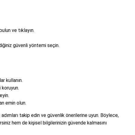
bulun ve tıklayın.
ğiniz güvenli yöntemi seçin.
ar kullanın.
i koruyun.
eyin.
an emin olun.
adımları takip edin ve güvenlik önerilerine uyun. Böylece,
rsiniz hem de kişisel bilgilerinizin güvende kalmasını