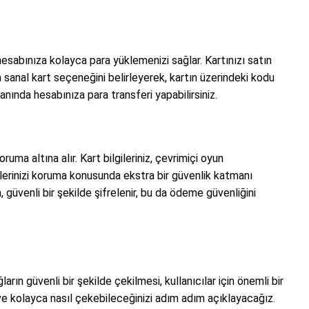
hesabınıza kolayca para yüklemenizi sağlar. Kartınızı satın
sanal kart seçeneğini belirleyerek, kartın üzerindeki kodu
anında hesabınıza para transferi yapabilirsiniz.
koruma altına alır. Kart bilgileriniz, çevrimiçi oyun
ilerinizi koruma konusunda ekstra bir güvenlik katmanı
m, güvenli bir şekilde şifrelenir, bu da ödeme güvenliğini
rın güvenli bir şekilde çekilmesi, kullanıcılar için önemli bir
ve kolayca nasıl çekebileceğinizi adım adım açıklayacağız.