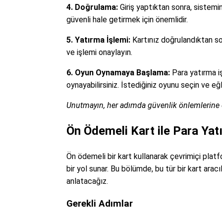
4. Doğrulama:
Giriş yaptıktan sonra, sistemin 
güvenli hale getirmek için önemlidir.
5. Yatırma İşlemi:
Kartınız doğrulandıktan son
ve işlemi onaylayın.
6. Oyun Oynamaya Başlama:
Para yatırma iş
oynayabilirsiniz. İstediğiniz oyunu seçin ve eğl
Unutmayın, her adımda güvenlik önlemlerine di
Ön Ödemeli Kart ile Para Yat
Ön ödemeli bir kart kullanarak çevrimiçi platf
bir yol sunar. Bu bölümde, bu tür bir kart arac
anlatacağız.
Gerekli Adımlar