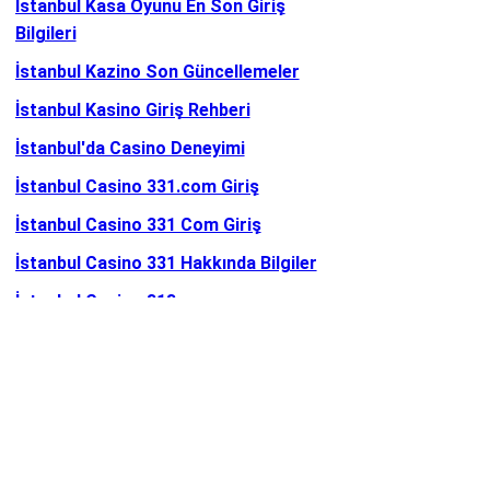
İstanbul Kasa Oyunu En Son Giriş
Bilgileri
İstanbul Kazino Son Güncellemeler
İstanbul Kasino Giriş Rehberi
İstanbul'da Casino Deneyimi
İstanbul Casino 331.com Giriş
İstanbul Casino 331 Com Giriş
İstanbul Casino 331 Hakkında Bilgiler
İstanbul Casino 313
İstanbul Casino 308
İstanbul Casino 307.com Giriş
İstanbul Casino 293.com Giriş
İstanbul Casino 292 Giriş