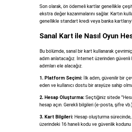
Son olarak, ön ödemeli kartlar genellikle çeşitl
ekstra değer kazanmalarını sağlar. Kartın kull
genellikle standart kredi veya banka kartları
Sanal Kart ile Nasıl Oyun He
Bu bölümde, sanal bir kart kullanarak çevrimiç
adım anlatacağız. İnternet üzerinden güvenli
adımları ele alacağız.
1. Platform Seçimi:
İlk adım, güvenilir bir çe
eden ve kullanıcı dostu bir arayüze sahip olma
2. Hesap Oluşturma:
Seçtiğiniz sitede "Hesa
hesap açın. Gerekli bilgileri (e-posta, şifre vb
3. Kart Bilgileri:
Hesap oluşturma sürecinde, sa
üzerindeki 16 haneli kodu ve güvenlik kodunu d