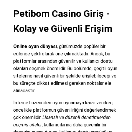
Petibom Casino Giriş -
Kolay ve Güvenli Erişim
Online oyun dünyası
, günümüzde popüler bir
eğlence şekli olarak öne çıkmaktadır. Ancak, bu
platformlar arasından güvenilir ve kullanıcı dostu
olanları seçmek önemlidir. Bu bölümde, çeşitli oyun
sitelerine nasıl güvenli bir şekilde erişilebileceği ve
bu süreçte dikkat edilmesi gereken noktalar ele
alınacaktır.
İnternet üzerinden oyun oynamaya karar verirken,
öncelikle platformun güvenilirliğini değerlendirmek
çok önemlidir.
Lisanslı ve düzenli denetimlerden
geçmiş siteler
, kullanıcılarına daha güvenilir bir