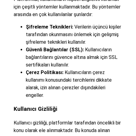
için çeşitli yöntemler kullanmaktadır. Bu yöntemler
arasında en çok kullanılanlar şunlardır:
Şifreleme Teknikleri:
Verilerin üçüncü kişiler
tarafından okunmasını önlemek için gelişmiş
şifreleme teknikleri kullanılır.
Güvenli Bağlantılar (SSL):
Kullanıcıların
bağlantılarını güvence altına almak için SSL
sertifikaları kullanılır.
Çerez Politikası:
Kullanıcıların çerez
kullanımı konusundaki tercihlerini dikkate
alarak, izin alınan çerezler dışındakileri
engeller.
Kullanıcı Gizliliği
Kullanıcı gizliliği, platformlar tarafından öncelikli bir
konu olarak ele alınmaktadır. Bu konuda alınan