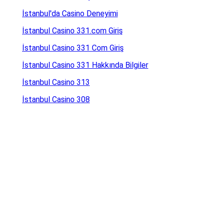
İstanbul'da Casino Deneyimi
İstanbul Casino 331.com Giriş
İstanbul Casino 331 Com Giriş
İstanbul Casino 331 Hakkında Bilgiler
İstanbul Casino 313
İstanbul Casino 308
İstanbul Casino 307.com Giriş
İstanbul Casino 293.com Giriş
İstanbul Casino 292 Giriş
İstanbul Kasino 290
İstanbul Kasino 273
İstanbul Casino 245
İstanbul Casino 186