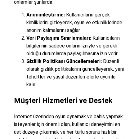
önlemler şunlardır:
Anonimleştirme:
Kullanıcıların gerçek
kimliklerini gizleyerek, oyun ve etkinliklerinde
anonim kalmalarını sağlar.
Veri Paylaşımı Sınırlamaları:
Kullanıcıların
bilgilerinin sadece onların izniyle ve gerekli
olduğu durumlarda paylaşılmasına izin verir.
Gizlilik Politikası Güncellemeleri:
Düzenli
olarak gizlilik politikalarını güncelleyerek, yeni
tehditler ve yasal düzenlemelerle uyumlu
kalır.
Müşteri Hizmetleri ve Destek
İnternet üzerinden oyun oynamak ve bahis yapmak
isteyenler için önemli olan, kullanıcı deneyimini en
üst düzeye çıkarmak ve her türlü sorunu hızlı bir