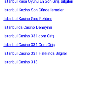
İstanbul Kasa Oyunu En Son Giriş Bilgileri
İstanbul Kazino Son Güncellemeler
İstanbul Kasino Giriş Rehberi
İstanbul'da Casino Deneyimi
İstanbul Casino 331.com Giriş
İstanbul Casino 331 Com Giriş
İstanbul Casino 331 Hakkında Bilgiler
İstanbul Casino 313
İstanbul Casino 308
İstanbul Casino 307.com Giriş
İstanbul Casino 293.com Giriş
İstanbul Casino 292 Giriş
İstanbul Kasino 290