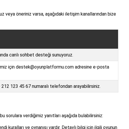
uz veya öneriniz varsa, aşağıdaki iletişim kanallarından bize
sında canlı sohbet desteği sunuyoruz.
miz için
destek@oyunplatformu.com
adresine e-posta
212 123 45 67 numaralı telefondan arayabilirsiniz.
bu sorulara verdiğimiz yanıtları aşağıda bulabilirsiniz:
di kuralları ve oynanışı vardır. Detaylı bilgi için ilgili oyunun