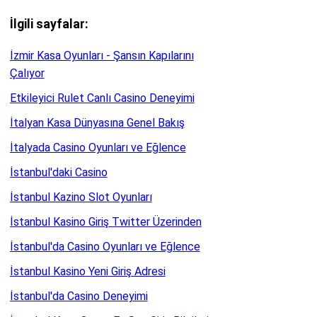
İlgili sayfalar:
İzmir Kasa Oyunları - Şansın Kapılarını
Çalıyor
Etkileyici Rulet Canlı Casino Deneyimi
İtalyan Kasa Dünyasına Genel Bakış
İtalyada Casino Oyunları ve Eğlence
İstanbul'daki Casino
İstanbul Kazino Slot Oyunları
İstanbul Kasino Giriş Twitter Üzerinden
İstanbul'da Casino Oyunları ve Eğlence
İstanbul Kasino Yeni Giriş Adresi
İstanbul'da Casino Deneyimi