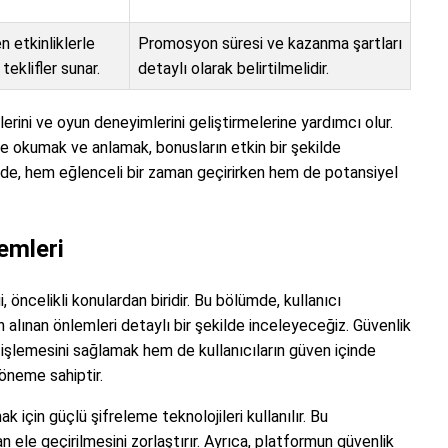
 etkinliklerle
Promosyon süresi ve kazanma şartları
teklifler sunar.
detaylı olarak belirtilmelidir.
rini ve oyun deneyimlerini geliştirmelerine yardımcı olur.
lice okumak ve anlamak, bonusların etkin bir şekilde
ayede, hem eğlenceli bir zaman geçirirken hem de potansiyel
emleri
, öncelikli konulardan biridir. Bu bölümde, kullanıcı
in alınan önlemleri detaylı bir şekilde inceleyeceğiz. Güvenlik
e işlemesini sağlamak hem de kullanıcıların güven içinde
öneme sahiptir.
mak için güçlü şifreleme teknolojileri kullanılır. Bu
dan ele geçirilmesini zorlaştırır. Ayrıca, platformun güvenlik