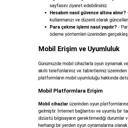
sayfasını ziyaret edebilirsiniz.
Hesabım nasıl güvence altına alınır?
kullanmanızı ve düzenli olarak güncellem
Para çekme işlemi nasıl yapılır?
- Par
ödeme yöntemleri üzerinden gerçekleştir
Mobil Erişim ve Uyumluluk
Günümüzde mobil cihazlarla oyun oynamak ve 
akıllı telefonlarınız ve tabletleriniz üzerinde
platformların mobil uyumluluğu hakkında detay
Mobil Platformlara Erişim
Mobil cihazlar
üzerinden oyun platformlarına e
gelmiştir. İnternet bağlantısı ve uyumlu bir t
dizüstü bilgisayarın gerektirmediği durumlar v
herhangi bir yerden oyun oynamalarına olanak 