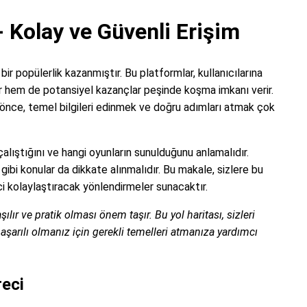
- Kolay ve Güvenli Erişim
 bir popülerlik kazanmıştır. Bu platformlar, kullanıcılarına
r hem de potansiyel kazançlar peşinde koşma imkanı verir.
önce, temel bilgileri edinmek ve doğru adımları atmak çok
çalıştığını ve hangi oyunların sunulduğunu anlamalıdır.
gibi konular da dikkate alınmalıdır. Bu makale, sizlere bu
ci kolaylaştıracak yönlendirmeler sunacaktır.
şılır ve pratik olması önem taşır. Bu yol haritası, sizleri
aşarılı olmanız için gerekli temelleri atmanıza yardımcı
reci