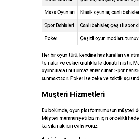
Masa Oyunları
Klasik oyunlar, canlı bahisl
Spor Bahisleri
Canlı bahisler, çeşitli spor d
Poker
Çeşitli oyun modları, turnuv
Her bir oyun türü, kendine has kuralları ve strat
temalar ve çekici grafiklerle donatılmıştır. M
oyunculara unutulmaz anlar sunar. Spor bahisl
sunmaktadır. Poker ise zeka ve taktik açısında
Müşteri Hizmetleri
Bu bölümde, oyun platformumuzun müşteri dest
Müşteri memnuniyeti bizim için öncelikli hede
karşılamak için çalışıyoruz.