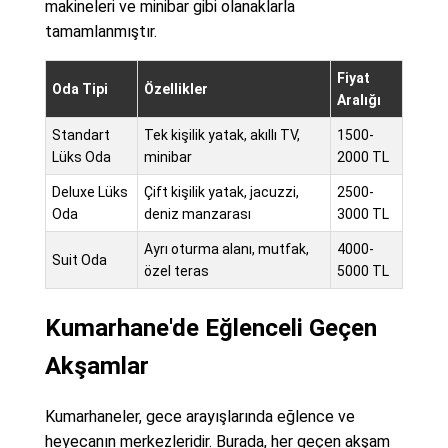
makineleri ve minibar gibi olanaklarla
tamamlanmıştır.
Fiyat
Oda Tipi
Özellikler
Aralığı
Standart
Tek kişilik yatak, akıllı TV,
1500-
Lüks Oda
minibar
2000 TL
Deluxe Lüks
Çift kişilik yatak, jacuzzi,
2500-
Oda
deniz manzarası
3000 TL
Ayrı oturma alanı, mutfak,
4000-
Suit Oda
özel teras
5000 TL
Kumarhane'de Eğlenceli Geçen
Akşamlar
Kumarhaneler, gece arayışlarında eğlence ve
heyecanın merkezleridir. Burada, her geçen akşam