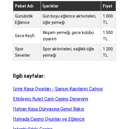
Paket Adı
İçerikler
Fiyat
Günübirlik
Gün boyu eğlence aktiviteleri,
1.000
Eğlence
öğle yemeği
TL
Akşam yemeği, gece kulübü
1.500
Gece Keyfi
ziyareti
TL
Spor
Spor aktiviteleri, sağlıklı öğle
1.200
Severler
yemeği
TL
İlgili sayfalar:
İzmir Kasa Oyunları - Şansın Kapılarını Çalıyor
Etkileyici Rulet Canlı Casino Deneyimi
İtalyan Kasa Dünyasına Genel Bakış
İtalyada Casino Oyunları ve Eğlence