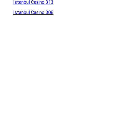
İstanbul Casino 313
İstanbul Casino 308
İstanbul Casino 307.com Giriş
İstanbul Casino 293.com Giriş
İstanbul Casino 292 Giriş
İstanbul Kasino 290
İstanbul Kasino 273
İstanbul Casino 245
İstanbul Casino 186
İstanbul Kasa 183
İstanbul Casino 128 Giriş
Online Casino İrlanda
İnternetten Casino Oynamanın Yasal Sonuçları