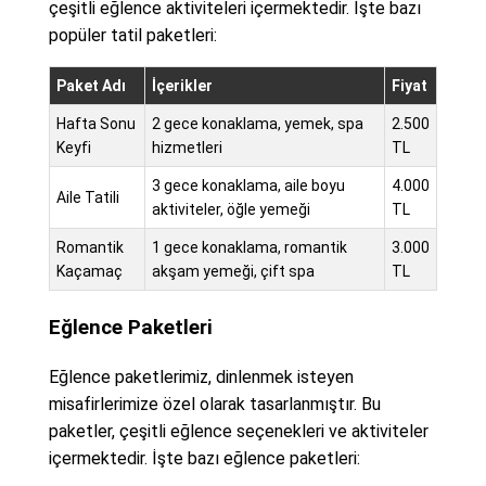
çeşitli eğlence aktiviteleri içermektedir. İşte bazı
popüler tatil paketleri:
Paket Adı
İçerikler
Fiyat
Hafta Sonu
2 gece konaklama, yemek, spa
2.500
Keyfi
hizmetleri
TL
3 gece konaklama, aile boyu
4.000
Aile Tatili
aktiviteler, öğle yemeği
TL
Romantik
1 gece konaklama, romantik
3.000
Kaçamaç
akşam yemeği, çift spa
TL
Eğlence Paketleri
Eğlence paketlerimiz, dinlenmek isteyen
misafirlerimize özel olarak tasarlanmıştır. Bu
paketler, çeşitli eğlence seçenekleri ve aktiviteler
içermektedir. İşte bazı eğlence paketleri: