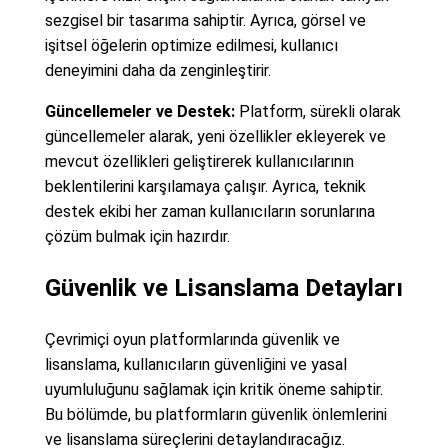
sezgisel bir tasarıma sahiptir. Ayrıca, görsel ve
işitsel öğelerin optimize edilmesi, kullanıcı
deneyimini daha da zenginleştirir.
Güncellemeler ve Destek:
Platform, sürekli olarak
güncellemeler alarak, yeni özellikler ekleyerek ve
mevcut özellikleri geliştirerek kullanıcılarının
beklentilerini karşılamaya çalışır. Ayrıca, teknik
destek ekibi her zaman kullanıcıların sorunlarına
çözüm bulmak için hazırdır.
Güvenlik ve Lisanslama Detayları
Çevrimiçi oyun platformlarında güvenlik ve
lisanslama, kullanıcıların güvenliğini ve yasal
uyumluluğunu sağlamak için kritik öneme sahiptir.
Bu bölümde, bu platformların güvenlik önlemlerini
ve lisanslama süreçlerini detaylandıracağız.