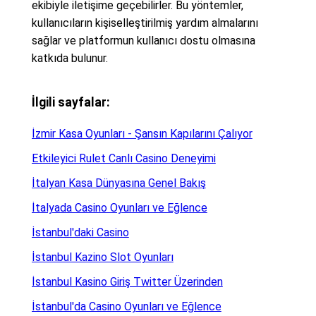
ekibiyle iletişime geçebilirler. Bu yöntemler,
kullanıcıların kişiselleştirilmiş yardım almalarını
sağlar ve platformun kullanıcı dostu olmasına
katkıda bulunur.
İlgili sayfalar:
İzmir Kasa Oyunları - Şansın Kapılarını Çalıyor
Etkileyici Rulet Canlı Casino Deneyimi
İtalyan Kasa Dünyasına Genel Bakış
İtalyada Casino Oyunları ve Eğlence
İstanbul'daki Casino
İstanbul Kazino Slot Oyunları
İstanbul Kasino Giriş Twitter Üzerinden
İstanbul'da Casino Oyunları ve Eğlence