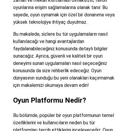
zaman ve mekan kısıtlaması olmaksızın, favori
oyunlarına erişim sağlamalarına olanak tanır. Bu
sayede, oyun oynamak için özel bir donanıma veya
yüksek teknolojiye ihtiyaç duyulmaz.
Bu makalede, sizlere bu tür uygulamaların nasıl
kullanılacağı ve hangi avantajlardan
faydalanabileceğiniz konusunda detaylı bilgiler
sunacağız. Ayrıca, güvenli ve kaliteli bir oyun
deneyimi sunan uygulamaları nasıl seçeceğiniz
konusunda da size rehberlik edeceğiz. Oyun
dünyasının sunduğu bu yeni olanakları kaçırmamak
için makalemizi okumaya devam edin!
Oyun Platformu Nedir?
Bu bölümde, popüler bir oyun platformunun temel
özelliklerini ve kullanıcıların neden bu tür
platformları tercih ettiklerini inceleyeceğiz. Oyun