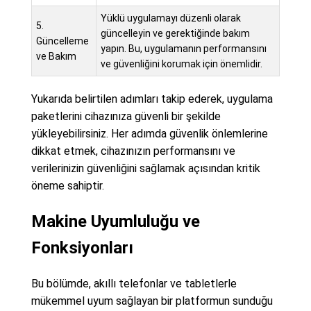
Yüklü uygulamayı düzenli olarak
5.
güncelleyin ve gerektiğinde bakım
Güncelleme
yapın. Bu, uygulamanın performansını
ve Bakım
ve güvenliğini korumak için önemlidir.
Yukarıda belirtilen adımları takip ederek, uygulama
paketlerini cihazınıza güvenli bir şekilde
yükleyebilirsiniz. Her adımda güvenlik önlemlerine
dikkat etmek, cihazınızın performansını ve
verilerinizin güvenliğini sağlamak açısından kritik
öneme sahiptir.
Makine Uyumluluğu ve
Fonksiyonları
Bu bölümde, akıllı telefonlar ve tabletlerle
mükemmel uyum sağlayan bir platformun sunduğu