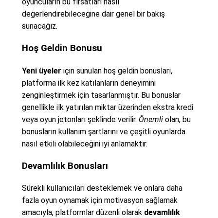
oyuncuların bu fırsatları nasıl
değerlendirebileceğine dair genel bir bakış
sunacağız.
Hoş Geldin Bonusu
Yeni üyeler
için sunulan hoş geldin bonusları,
platforma ilk kez katılanların deneyimini
zenginleştirmek için tasarlanmıştır. Bu bonuslar
genellikle ilk yatırılan miktar üzerinden ekstra kredi
veya oyun jetonları şeklinde verilir.
Önemli
olan, bu
bonusların kullanım şartlarını ve çeşitli oyunlarda
nasıl etkili olabileceğini iyi anlamaktır.
Devamlılık Bonusları
Sürekli kullanıcıları desteklemek ve onlara daha
fazla oyun oynamak için motivasyon sağlamak
amacıyla, platformlar düzenli olarak
devamlılık