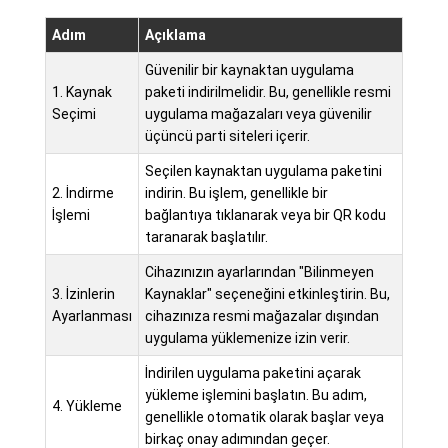
Adım
Açıklama
Güvenilir bir kaynaktan uygulama
1. Kaynak
paketi indirilmelidir. Bu, genellikle resmi
Seçimi
uygulama mağazaları veya güvenilir
üçüncü parti siteleri içerir.
Seçilen kaynaktan uygulama paketini
2. İndirme
indirin. Bu işlem, genellikle bir
İşlemi
bağlantıya tıklanarak veya bir QR kodu
taranarak başlatılır.
Cihazınızın ayarlarından "Bilinmeyen
3. İzinlerin
Kaynaklar" seçeneğini etkinleştirin. Bu,
Ayarlanması
cihazınıza resmi mağazalar dışından
uygulama yüklemenize izin verir.
İndirilen uygulama paketini açarak
yükleme işlemini başlatın. Bu adım,
4. Yükleme
genellikle otomatik olarak başlar veya
birkaç onay adımından geçer.