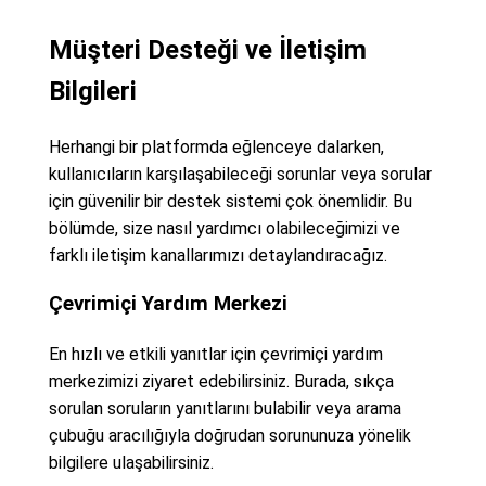
Müşteri Desteği ve İletişim
Bilgileri
Herhangi bir platformda eğlenceye dalarken,
kullanıcıların karşılaşabileceği sorunlar veya sorular
için güvenilir bir destek sistemi çok önemlidir. Bu
bölümde, size nasıl yardımcı olabileceğimizi ve
farklı iletişim kanallarımızı detaylandıracağız.
Çevrimiçi Yardım Merkezi
En hızlı ve etkili yanıtlar için çevrimiçi yardım
merkezimizi ziyaret edebilirsiniz. Burada, sıkça
sorulan soruların yanıtlarını bulabilir veya arama
çubuğu aracılığıyla doğrudan sorununuza yönelik
bilgilere ulaşabilirsiniz.