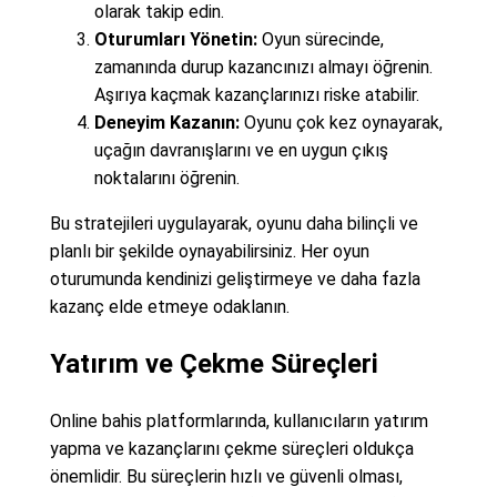
olarak takip edin.
Oturumları Yönetin:
Oyun sürecinde,
zamanında durup kazancınızı almayı öğrenin.
Aşırıya kaçmak kazançlarınızı riske atabilir.
Deneyim Kazanın:
Oyunu çok kez oynayarak,
uçağın davranışlarını ve en uygun çıkış
noktalarını öğrenin.
Bu stratejileri uygulayarak, oyunu daha bilinçli ve
planlı bir şekilde oynayabilirsiniz. Her oyun
oturumunda kendinizi geliştirmeye ve daha fazla
kazanç elde etmeye odaklanın.
Yatırım ve Çekme Süreçleri
Online bahis platformlarında, kullanıcıların yatırım
yapma ve kazançlarını çekme süreçleri oldukça
önemlidir. Bu süreçlerin hızlı ve güvenli olması,