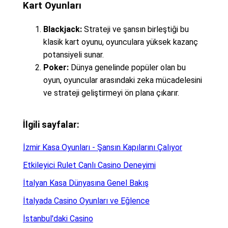
Kart Oyunları
Blackjack:
Strateji ve şansın birleştiği bu
klasik kart oyunu, oyunculara yüksek kazanç
potansiyeli sunar.
Poker:
Dünya genelinde popüler olan bu
oyun, oyuncular arasındaki zeka mücadelesini
ve strateji geliştirmeyi ön plana çıkarır.
İlgili sayfalar:
İzmir Kasa Oyunları - Şansın Kapılarını Çalıyor
Etkileyici Rulet Canlı Casino Deneyimi
İtalyan Kasa Dünyasına Genel Bakış
İtalyada Casino Oyunları ve Eğlence
İstanbul'daki Casino