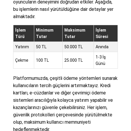
oyuncuların deneyimini doğrudan etkiler. Aşağıda,
bu işlemlerin nasıl yürütüldüğüne dair detaylar yer
almaktadır.
İşlem
Minimum
Maksimum
İşlem
Türü
Tutar
Tutar
Süresi
Yatırım
50 TL
50.000 TL
Anında
1-3 İş
Çekme
100 TL
25.000 TL
Günü
Platformumuzda, çeşitli ödeme yöntemleri sunarak
kullanıcıların tercih güçlerini artırmaktayız. Kredi
kartları, e-cüzdanlar ve diğer çevrimiçi ödeme
sistemleri aracılığıyla kolayca yatırım yapabilir ve
kazançlarınızı güvenle çekebilirsiniz. Her işlem,
güvenlik protokolleri çerçevesinde yürütülmekte
olup, maksimum kullanıcı memnuniyeti
hedeflenmektedir.