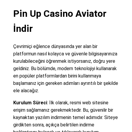
Pin Up Casino Aviator
İndir
Çevrimiçi eğlence dünyasında yer alan bir
platformun nasıl kolayca ve güvenle bilgisayarınıza
kurulabileceğini öğrenmek istiyorsanız, doğru yere
geldiniz. Bu bölümde, modern teknolojiyi kullanarak
en popüler platformlardan birini kullanmaya
başlamanız için gereken adımları ayrıntılı bir şekilde
ele alacağız.
Kurulum Süreci
: İlk olarak, resmi web sitesine
erişim sağlamanız gerekmektedir. Bu, güvenilir bir
kaynaktan yazılım indirmenin temel adımıdır. Siteye
girdikten sonra, açıkça belirtilen indirme