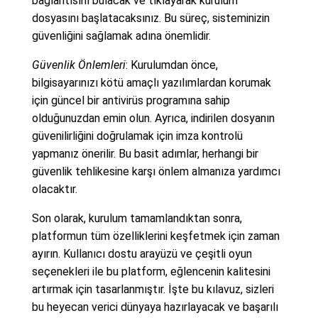
bağlantısını bulacak ve tıklayarak kurulum
dosyasını başlatacaksınız. Bu süreç, sisteminizin
güvenliğini sağlamak adına önemlidir.
Güvenlik Önlemleri
: Kurulumdan önce,
bilgisayarınızı kötü amaçlı yazılımlardan korumak
için güncel bir antivirüs programına sahip
olduğunuzdan emin olun. Ayrıca, indirilen dosyanın
güvenilirliğini doğrulamak için imza kontrolü
yapmanız önerilir. Bu basit adımlar, herhangi bir
güvenlik tehlikesine karşı önlem almanıza yardımcı
olacaktır.
Son olarak, kurulum tamamlandıktan sonra,
platformun tüm özelliklerini keşfetmek için zaman
ayırın. Kullanıcı dostu arayüzü ve çeşitli oyun
seçenekleri ile bu platform, eğlencenin kalitesini
artırmak için tasarlanmıştır. İşte bu kılavuz, sizleri
bu heyecan verici dünyaya hazırlayacak ve başarılı