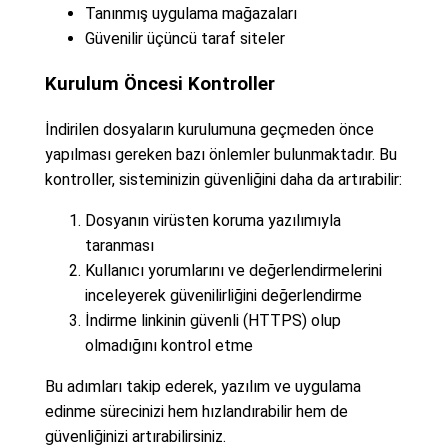
Tanınmış uygulama mağazaları
Güvenilir üçüncü taraf siteler
Kurulum Öncesi Kontroller
İndirilen dosyaların kurulumuna geçmeden önce
yapılması gereken bazı önlemler bulunmaktadır. Bu
kontroller, sisteminizin güvenliğini daha da artırabilir:
Dosyanın virüsten koruma yazılımıyla
taranması
Kullanıcı yorumlarını ve değerlendirmelerini
inceleyerek güvenilirliğini değerlendirme
İndirme linkinin güvenli (HTTPS) olup
olmadığını kontrol etme
Bu adımları takip ederek, yazılım ve uygulama
edinme sürecinizi hem hızlandırabilir hem de
güvenliğinizi artırabilirsiniz.