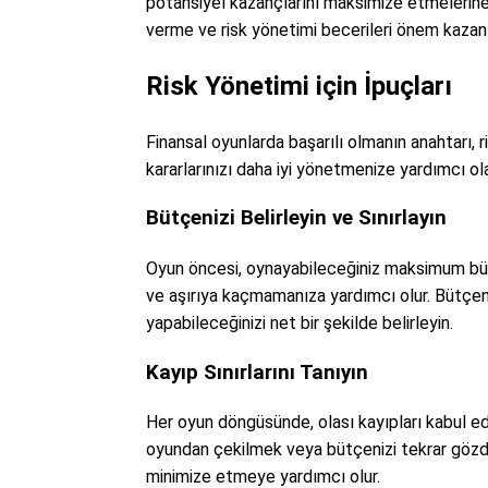
potansiyel kazançlarını maksimize etmelerine 
verme ve risk yönetimi becerileri önem kazanı
Risk Yönetimi için İpuçları
Finansal oyunlarda başarılı olmanın anahtarı, 
kararlarınızı daha iyi yönetmenize yardımcı ola
Bütçenizi Belirleyin ve Sınırlayın
Oyun öncesi, oynayabileceğiniz maksimum bütçe
ve aşırıya kaçmamanıza yardımcı olur. Bütçen
yapabileceğinizi net bir şekilde belirleyin.
Kayıp Sınırlarını Tanıyın
Her oyun döngüsünde, olası kayıpları kabul edeb
oyundan çekilmek veya bütçenizi tekrar gözde
minimize etmeye yardımcı olur.