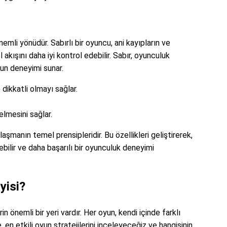
nemli yönüdür. Sabırlı bir oyuncu, ani kayıpların ve
 akışını daha iyi kontrol edebilir. Sabır, oyunculuk
yun deneyimi sunar.
dikkatli olmayı sağlar.
elmesini sağlar.
laşmanın temel prensipleridir. Bu özellikleri geliştirerek,
rebilir ve daha başarılı bir oyunculuk deneyimi
yisi?
in önemli bir yeri vardır. Her oyun, kendi içinde farklı
en etkili oyun stratejilerini inceleyeceğiz ve hangisinin