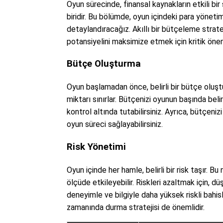
Oyun sürecinde, finansal kaynakların etkili bi
biridir. Bu bölümde, oyun içindeki para yönetim
detaylandıracağız. Akıllı bir bütçeleme strat
potansiyelini maksimize etmek için kritik önem
Bütçe Oluşturma
Oyun başlamadan önce, belirli bir bütçe oluş
miktarı sınırlar. Bütçenizi oyunun başında bel
kontrol altında tutabilirsiniz. Ayrıca, bütçeniz
oyun süreci sağlayabilirsiniz.
Risk Yönetimi
Oyun içinde her hamle, belirli bir risk taşır. B
ölçüde etkileyebilir. Riskleri azaltmak için, d
deneyimle ve bilgiyle daha yüksek riskli bahisle
zamanında durma stratejisi de önemlidir.