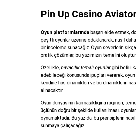
Pin Up Casino Aviator 
Oyun platformlarında
başarı elde etmek, doğ
çeşitli oyunlar üzerine odaklanarak, nasıl daha
bir inceleme sunacağız. Oyun severlerin sıkça
pratik çözümler, bu yazımızın temelini oluştur
Özellikle,
havacılık temalı oyunlar
gibi belirli
edebileceği konusunda ipuçları vererek, oyun
kendine has dinamikleri ve bu dinamiklerin nası
alınacaktır.
Oyun dünyasının karmaşıklığına rağmen, temel p
üçlünün doğru bir şekilde kullanılması, oyunları
oynamaktadır. Bu yazıda, bu prensiplerin nası
sunmaya çalışacağız.