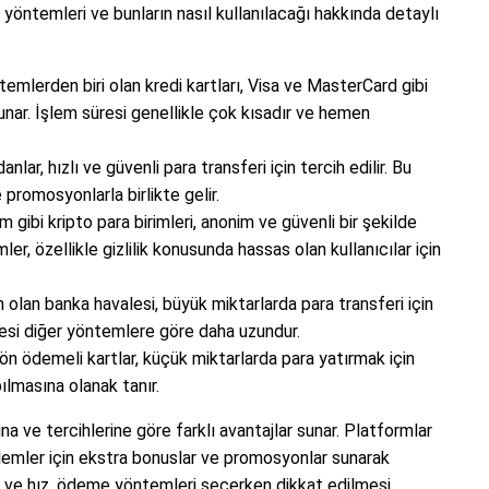
me yöntemleri ve bunların nasıl kullanılacağı hakkında detaylı
emlerden biri olan kredi kartları, Visa ve MasterCard gibi
unar. İşlem süresi genellikle çok kısadır ve hemen
anlar, hızlı ve güvenli para transferi için tercih edilir. Bu
promosyonlarla birlikte gelir.
 gibi kripto para birimleri, anonim ve güvenli bir şekilde
er, özellikle gizlilik konusunda hassas olan kullanıcılar için
olan banka havalesi, büyük miktarlarda para transferi için
üresi diğer yöntemlere göre daha uzundur.
n ödemeli kartlar, küçük miktarlarda para yatırmak için
lmasına olanak tanır.
na ve tercihlerine göre farklı avantajlar sunar. Platformlar
işlemler için ekstra bonuslar ve promosyonlar sunarak
lik ve hız, ödeme yöntemleri seçerken dikkat edilmesi