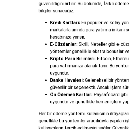
güvenilirliğini artırır. Bu bölümde, farklı öde
bilgiler sunacağız.
Kredi Kartları:
En popüler ve kolay yönt
markalarla anında para yatırma imkanı s
hesabınıza yansır.
E-Cüzdanlar:
Skrill, Neteller gibi e-cüzd
yöntemler genellikle ekstra bonuslar ve 
Kripto Para Birimleri:
Bitcoin, Ethereum
para yatırmanıza olanak tanır. Bu yönteml
uygundur.
Banka Havalesi:
Geleneksel bir yöntem 
güvenilir bir seçenektir. Ancak işlem s
Ön Ödemeli Kartlar:
Paysafecard gibi ö
uygundur ve genellikle hemen işlem yapı
Her bir ödeme yöntemi, kullanıcının ihtiyaçları
genellikle bu yöntemler aracılığıyla yapılan 
kullanıcıların tercih edilmesini sağlar. Güven