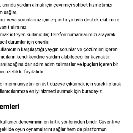
r, anında yardım almak için çevrimiçi sohbet hizmetimizi
im sağlar.
nız veya sorunlarınız için e-posta yoluyla destek ekibimize
anıt alırsınız.
mak isteyen kullanıcılar, telefon numaralarımızı arayarak
cil durumlar için önerilir.
llanıcının karşılaştığı yaygın sorunlar ve çözümleri içeren
ıcıların kendi kendine yardım alabileceği bir kaynaktır.
anılacağına dair adım adım talimatlar ve ipuçları içeren bir
n özellikle faydalıdır.
ıcı memnuniyetini en üst düzeye çıkarmak için sürekli olarak
anıcılarımıza en iyi hizmeti sunmak için buradayız.
emleri
ullanıcı deneyiminin en kritik yönlerinden biridir. Güvenli ve
ir şekilde oyun oynamalarını sağlar hem de platformun