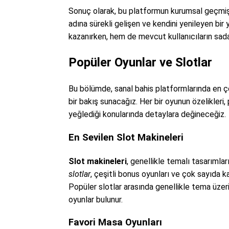
Sonuç olarak, bu platformun kurumsal geçmişi v
adına sürekli gelişen ve kendini yenileyen bir
kazanırken, hem de mevcut kullanıcıların sad
Popüler Oyunlar ve Slotlar
Bu bölümde, sanal bahis platformlarında en ço
bir bakış sunacağız. Her bir oyunun özelikleri
yeğlediği konularında detaylara değineceğiz.
En Sevilen Slot Makineleri
Slot makineleri
, genellikle temalı tasarımlar
slotlar
, çeşitli bonus oyunları ve çok sayıda 
Popüler slotlar arasında genellikle tema üzerine
oyunlar bulunur.
Favori Masa Oyunları