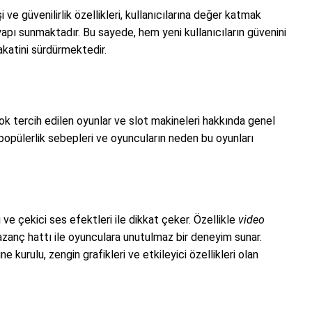
e güvenilirlik özellikleri, kullanıcılarına değer katmak
 yapı sunmaktadır. Bu sayede, hem yeni kullanıcıların güvenini
akatini sürdürmektedir.
k tercih edilen oyunlar ve slot makineleri hakkında genel
, popülerlik sebepleri ve oyuncuların neden bu oyunları
ı ve çekici ses efektleri ile dikkat çeker. Özellikle
video
kazanç hattı ile oyunculara unutulmaz bir deneyim sunar.
 kurulu, zengin grafikleri ve etkileyici özellikleri olan