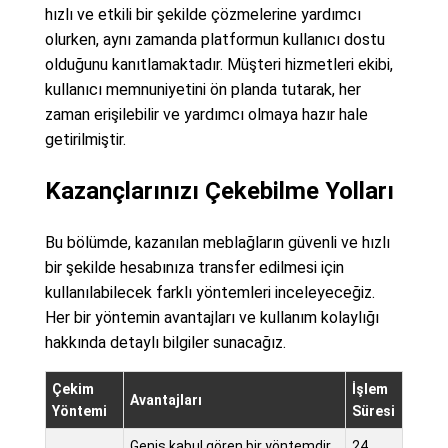
hızlı ve etkili bir şekilde çözmelerine yardımcı
olurken, aynı zamanda platformun kullanıcı dostu
olduğunu kanıtlamaktadır. Müşteri hizmetleri ekibi,
kullanıcı memnuniyetini ön planda tutarak, her
zaman erişilebilir ve yardımcı olmaya hazır hale
getirilmiştir.
Kazançlarınızı Çekebilme Yolları
Bu bölümde, kazanılan meblağların güvenli ve hızlı
bir şekilde hesabınıza transfer edilmesi için
kullanılabilecek farklı yöntemleri inceleyeceğiz.
Her bir yöntemin avantajları ve kullanım kolaylığı
hakkında detaylı bilgiler sunacağız.
Çekim
İşlem
Avantajları
Yöntemi
Süresi
Geniş kabul gören bir yöntemdir
24