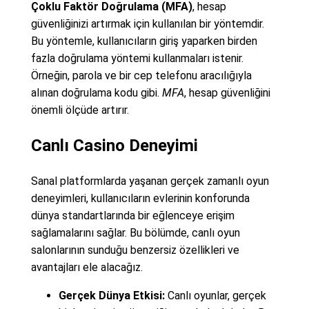
Çoklu Faktör Doğrulama (MFA)
, hesap
güvenliğinizi artırmak için kullanılan bir yöntemdir.
Bu yöntemle, kullanıcıların giriş yaparken birden
fazla doğrulama yöntemi kullanmaları istenir.
Örneğin, parola ve bir cep telefonu aracılığıyla
alınan doğrulama kodu gibi.
MFA
, hesap güvenliğini
önemli ölçüde artırır.
Canlı Casino Deneyimi
Sanal platformlarda yaşanan gerçek zamanlı oyun
deneyimleri, kullanıcıların evlerinin konforunda
dünya standartlarında bir eğlenceye erişim
sağlamalarını sağlar. Bu bölümde, canlı oyun
salonlarının sunduğu benzersiz özellikleri ve
avantajları ele alacağız.
Gerçek Dünya Etkisi:
Canlı oyunlar, gerçek