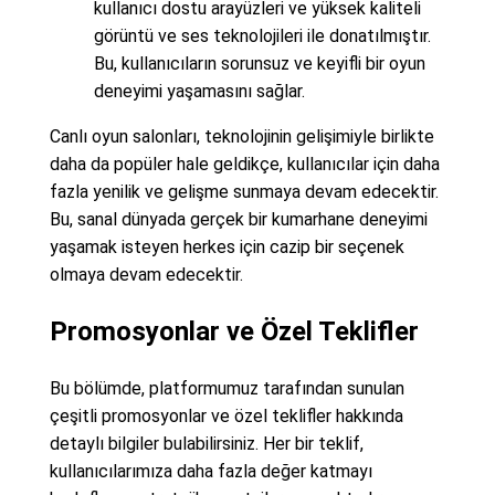
kullanıcı dostu arayüzleri ve yüksek kaliteli
görüntü ve ses teknolojileri ile donatılmıştır.
Bu, kullanıcıların sorunsuz ve keyifli bir oyun
deneyimi yaşamasını sağlar.
Canlı oyun salonları, teknolojinin gelişimiyle birlikte
daha da popüler hale geldikçe, kullanıcılar için daha
fazla yenilik ve gelişme sunmaya devam edecektir.
Bu, sanal dünyada gerçek bir kumarhane deneyimi
yaşamak isteyen herkes için cazip bir seçenek
olmaya devam edecektir.
Promosyonlar ve Özel Teklifler
Bu bölümde, platformumuz tarafından sunulan
çeşitli promosyonlar ve özel teklifler hakkında
detaylı bilgiler bulabilirsiniz. Her bir teklif,
kullanıcılarımıza daha fazla değer katmayı