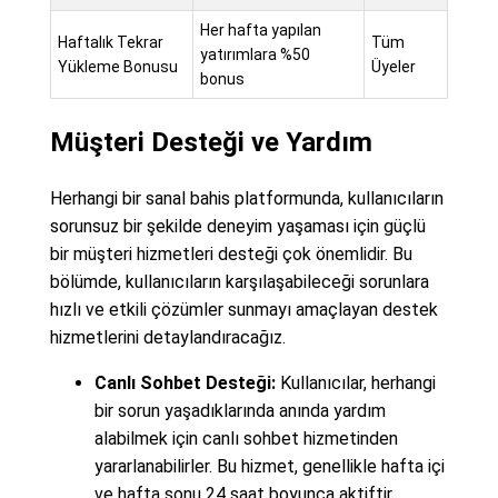
Her hafta yapılan
Haftalık Tekrar
Tüm
yatırımlara %50
Yükleme Bonusu
Üyeler
bonus
Müşteri Desteği ve Yardım
Herhangi bir sanal bahis platformunda, kullanıcıların
sorunsuz bir şekilde deneyim yaşaması için güçlü
bir müşteri hizmetleri desteği çok önemlidir. Bu
bölümde, kullanıcıların karşılaşabileceği sorunlara
hızlı ve etkili çözümler sunmayı amaçlayan destek
hizmetlerini detaylandıracağız.
Canlı Sohbet Desteği:
Kullanıcılar, herhangi
bir sorun yaşadıklarında anında yardım
alabilmek için canlı sohbet hizmetinden
yararlanabilirler. Bu hizmet, genellikle hafta içi
ve hafta sonu 24 saat boyunca aktiftir.