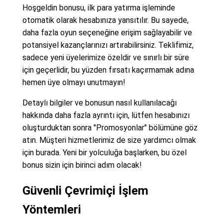
Hoşgeldin bonusu, ilk para yatırma işleminde
otomatik olarak hesabınıza yansıtılır. Bu sayede,
daha fazla oyun seçeneğine erişim sağlayabilir ve
potansiyel kazançlarınızı artırabilirsiniz. Teklifimiz,
sadece yeni üyelerimize özeldir ve sınırlı bir süre
için geçerlidir, bu yüzden fırsatı kaçırmamak adına
hemen üye olmayı unutmayın!
Detaylı bilgiler ve bonusun nasıl kullanılacağı
hakkında daha fazla ayrıntı için, lütfen hesabınızı
oluşturduktan sonra "Promosyonlar" bölümüne göz
atın. Müşteri hizmetlerimiz de size yardımcı olmak
için burada. Yeni bir yolculuğa başlarken, bu özel
bonus sizin için birinci adım olacak!
Güvenli Çevrimiçi İşlem
Yöntemleri