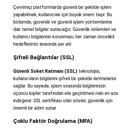
Çevrimiçi platformlarda güvenli bir şekilde işlem
yapabilmek, kullanıcılar için büyük önem taşır. Bu
bölümde, güvenilir ve güvenli işlem yöntemlerine
dair temel bilgiler sunacağız. Güvenlik önlemleri ve
kullanıcı bilgilerinin korunması, her zaman öncelikli
hedeflerimiz arasında yer alır.
Şifreli Bağlantılar (SSL)
Güvenli Soket Katmanı (SSL)
teknolojisi,
kullanıcıların bilgilerini şifreli bir şekilde iletmelerini
sağlar. Bu sayede, işlem sırasında bilgilerinizin
üçüncü kişiler tarafından ele geçirilmesi riski en aza
indirgenir.
SSL sertifikası
olan siteler, güvenlik için
önemli bir adım sunar.
Çoklu Faktör Doğrulama (MFA)