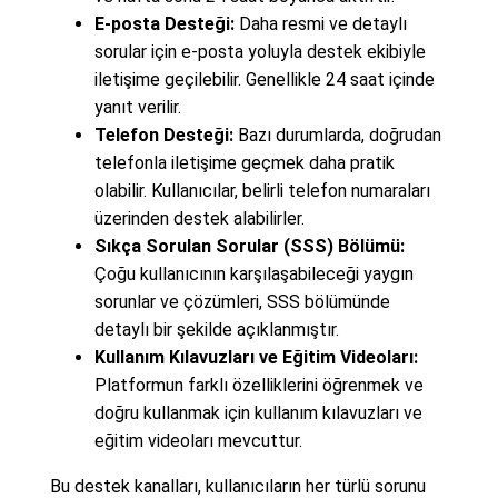
E-posta Desteği:
Daha resmi ve detaylı
sorular için e-posta yoluyla destek ekibiyle
iletişime geçilebilir. Genellikle 24 saat içinde
yanıt verilir.
Telefon Desteği:
Bazı durumlarda, doğrudan
telefonla iletişime geçmek daha pratik
olabilir. Kullanıcılar, belirli telefon numaraları
üzerinden destek alabilirler.
Sıkça Sorulan Sorular (SSS) Bölümü:
Çoğu kullanıcının karşılaşabileceği yaygın
sorunlar ve çözümleri, SSS bölümünde
detaylı bir şekilde açıklanmıştır.
Kullanım Kılavuzları ve Eğitim Videoları:
Platformun farklı özelliklerini öğrenmek ve
doğru kullanmak için kullanım kılavuzları ve
eğitim videoları mevcuttur.
Bu destek kanalları, kullanıcıların her türlü sorunu