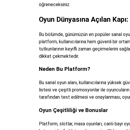
öğreneceksiniz.
Oyun Dünyasına Açılan Kapı: 
Bu bölümde, günümüzün en popüler sanal oyun 
platform, kullanıcılarına hem güvenli bir orta
tutkunlarının keyifli zaman geçirmelerini sağlar
dikkat çekmektedir.
Neden Bu Platform?
Bu sanal oyun alanı, kullanıcılarına yüksek güv
listesi ve çeşitli promosyonlar ile oyuncuların
tarafından test edilmesi ve onaylanması, oyun
Oyun Çeşitliliği ve Bonuslar
Platform, slotlar, masa oyunları, canlı bayi oyu