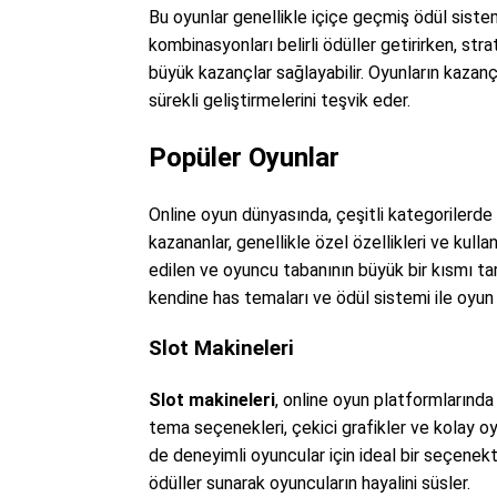
Bu oyunlar genellikle içiçe geçmiş ödül sistem
kombinasyonları belirli ödüller getirirken, st
büyük kazançlar sağlayabilir. Oyunların kazanç 
sürekli geliştirmelerini teşvik eder.
Popüler Oyunlar
Online oyun dünyasında, çeşitli kategorilerde 
kazananlar, genellikle özel özellikleri ve kull
edilen ve oyuncu tabanının büyük bir kısmı ta
kendine has temaları ve ödül sistemi ile oyun s
Slot Makineleri
Slot makineleri
, online oyun platformlarında 
tema seçenekleri, çekici grafikler ve kolay o
de deneyimli oyuncular için ideal bir seçenekti
ödüller sunarak oyuncuların hayalini süsler.