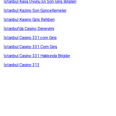
İstanbul Kasa Oyunu En Son Giriş Bilgileri
İstanbul Kazino Son Güncellemeler
İstanbul Kasino Giriş Rehberi
İstanbul'da Casino Deneyimi
İstanbul Casino 331.com Giriş
İstanbul Casino 331 Com Giriş
İstanbul Casino 331 Hakkında Bilgiler
İstanbul Casino 313
İstanbul Casino 308
İstanbul Casino 307.com Giriş
İstanbul Casino 293.com Giriş
İstanbul Casino 292 Giriş
İstanbul Kasino 290