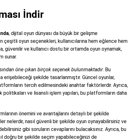
ması İndir
ında
, dijital oyun dünyası da büyük bir gelişme
en çeşitli oyun seçenekleri, kullanıcılarına hem eğlence hem
da, güvenilir ve kullanıcı dostu bir ortamda oyun oynamak,
m sunar.
açısından öne çıkan birçok seçenek bulunmaktadır
. Bu
ca erişebileceği şekilde tasarlanmıştır. Güncel oyunlar,
atformların tercih edilmesindeki anahtar faktörlerdir. Ayrıca,
ik politikaları ve lisanslı işlem yapıları, bu platformların daha
rmlarının önemini ve avantajlarını detaylı bir şekilde
er nelerdir, nasıl güvenli bir şekilde oyun oynayabilirsiniz ve
bilirsiniz gibi soruların cevaplarını bulacaksınız. Ayrıca, bu
ıl doğru bir şekilde seçim yapabileceğinizi de