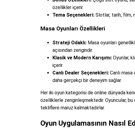
özellikler içerir.
Tema Seçenekleri:
Slotlar, tarih, film
Masa Oyunları Özellikleri
Strateji Odaklı:
Masa oyunları genellikl
açısından zengindir.
Klasik ve Modern Karışımı:
Oyunlar, kl
içerir.
Canlı Dealer Seçenekleri:
Canlı masa o
daha gerçekçi bir deneyim sağlar.
Her iki oyun kategorisi de online dünyada kend
özelliklerle zenginleşmektedir. Oyuncular, bu
tekliflere maruz kalmaktadırlar.
Oyun Uygulamasının Nasıl Ed