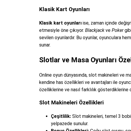
Klasik Kart Oyunları
Klasik kart oyunları
ise, zaman içinde değiş
etmesiyle öne çıkıyor.
Blackjack
ve
Poker
gib
sevilen oyunlardır. Bu oyunlar, oyunculara h
sunar.
Slotlar ve Masa Oyunları Özel
Online oyun dünyasında, slot makineleri ve mas
kendine has özellikleri ve avantajları ile oyun
özelliklerine ve nasıl farklılık gösterdiklerine 
Slot Makineleri Özellikleri
Çeşitlilik:
Slot makineleri, temel 3 bobi
yelpazede sunulur.
Bonus Özellikleri:
Çoğu slot oyunu, ser