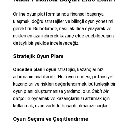
Online oyun platformlarında finansal başarıya
ulaşmak, doğru stratejiler ve bilinçli oyun yönetimi
gerektirir. Bu bölümde, nasıl akıllıca oynayarak ve
riskleri en aza indirerek kazanç elde edebileceğinizi
detaylı bir şekilde inceleyeceğiz.
Stratejik Oyun Planı
Önceden planlı oyun
stratejisi, kazançlarınızı
artırmanın anahtarıdır. Her oyun öncesi, potansiyel
kazançları ve riskleri değerlendirmek, bütünleşik bir
oyun planı oluşturmanıza yardımcı olur.
Sabit bir
bütçe
ile oynamak ve kazançlarınızı artırmak için
kullanmak, uzun vadede başarılı olmanızı sağlar.
Oyun Seçimi ve Çeşitlendirme