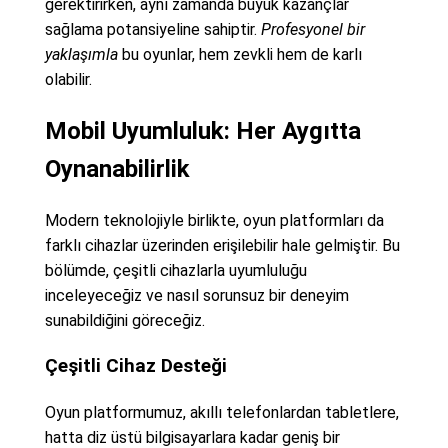
gerektirirken, aynı zamanda büyük kazançlar
sağlama potansiyeline sahiptir.
Profesyonel bir
yaklaşımla
bu oyunlar, hem zevkli hem de karlı
olabilir.
Mobil Uyumluluk: Her Aygıtta
Oynanabilirlik
Modern teknolojiyle birlikte, oyun platformları da
farklı cihazlar üzerinden erişilebilir hale gelmiştir. Bu
bölümde, çeşitli cihazlarla uyumluluğu
inceleyeceğiz ve nasıl sorunsuz bir deneyim
sunabildiğini göreceğiz.
Çeşitli Cihaz Desteği
Oyun platformumuz, akıllı telefonlardan tabletlere,
hatta diz üstü bilgisayarlara kadar geniş bir