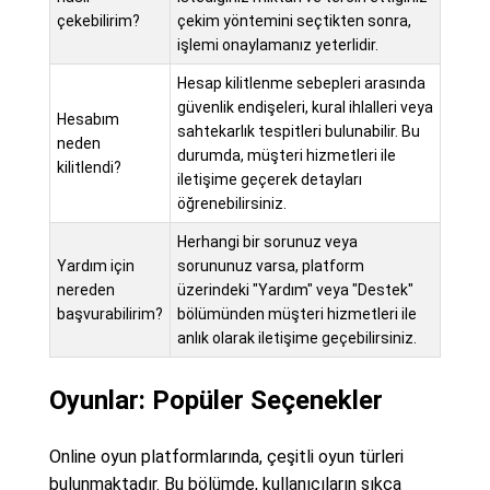
çekebilirim?
çekim yöntemini seçtikten sonra,
işlemi onaylamanız yeterlidir.
Hesap kilitlenme sebepleri arasında
güvenlik endişeleri, kural ihlalleri veya
Hesabım
sahtekarlık tespitleri bulunabilir. Bu
neden
durumda, müşteri hizmetleri ile
kilitlendi?
iletişime geçerek detayları
öğrenebilirsiniz.
Herhangi bir sorunuz veya
Yardım için
sorununuz varsa, platform
nereden
üzerindeki "Yardım" veya "Destek"
başvurabilirim?
bölümünden müşteri hizmetleri ile
anlık olarak iletişime geçebilirsiniz.
Oyunlar: Popüler Seçenekler
Online oyun platformlarında, çeşitli oyun türleri
bulunmaktadır. Bu bölümde, kullanıcıların sıkça