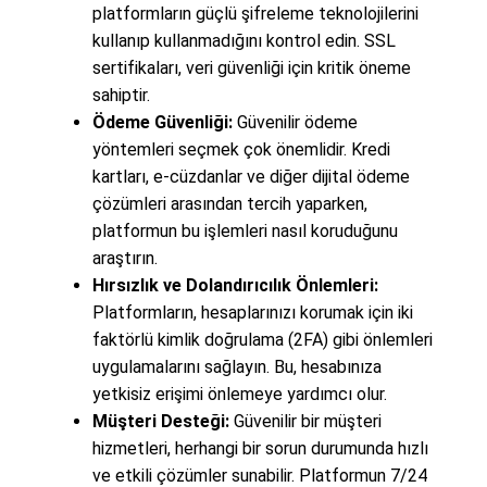
platformların güçlü şifreleme teknolojilerini
kullanıp kullanmadığını kontrol edin. SSL
sertifikaları, veri güvenliği için kritik öneme
sahiptir.
Ödeme Güvenliği:
Güvenilir ödeme
yöntemleri seçmek çok önemlidir. Kredi
kartları, e-cüzdanlar ve diğer dijital ödeme
çözümleri arasından tercih yaparken,
platformun bu işlemleri nasıl koruduğunu
araştırın.
Hırsızlık ve Dolandırıcılık Önlemleri:
Platformların, hesaplarınızı korumak için iki
faktörlü kimlik doğrulama (2FA) gibi önlemleri
uygulamalarını sağlayın. Bu, hesabınıza
yetkisiz erişimi önlemeye yardımcı olur.
Müşteri Desteği:
Güvenilir bir müşteri
hizmetleri, herhangi bir sorun durumunda hızlı
ve etkili çözümler sunabilir. Platformun 7/24