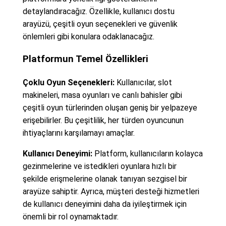
detaylandıracağız. Özellikle, kullanıcı dostu
arayüzü, çeşitli oyun seçenekleri ve güvenlik
önlemleri gibi konulara odaklanacağız.
Platformun Temel Özellikleri
Çoklu Oyun Seçenekleri:
Kullanıcılar, slot
makineleri, masa oyunları ve canlı bahisler gibi
çeşitli oyun türlerinden oluşan geniş bir yelpazeye
erişebilirler. Bu çeşitlilik, her türden oyuncunun
ihtiyaçlarını karşılamayı amaçlar.
Kullanıcı Deneyimi:
Platform, kullanıcıların kolayca
gezinmelerine ve istedikleri oyunlara hızlı bir
şekilde erişmelerine olanak tanıyan sezgisel bir
arayüze sahiptir. Ayrıca, müşteri desteği hizmetleri
de kullanıcı deneyimini daha da iyileştirmek için
önemli bir rol oynamaktadır.