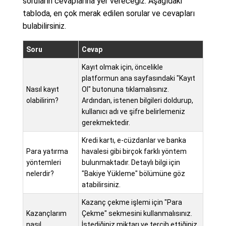
soruların cevaplarına yer vereceğiz. Aşağıdaki
tabloda, en çok merak edilen sorular ve cevapları
bulabilirsiniz.
Soru
Cevap
Kayıt olmak için, öncelikle
platformun ana sayfasındaki "Kayıt
Nasıl kayıt
Ol" butonuna tıklamalısınız.
olabilirim?
Ardından, istenen bilgileri doldurup,
kullanıcı adı ve şifre belirlemeniz
gerekmektedir.
Kredi kartı, e-cüzdanlar ve banka
Para yatırma
havalesi gibi birçok farklı yöntem
yöntemleri
bulunmaktadır. Detaylı bilgi için
nelerdir?
"Bakiye Yükleme" bölümüne göz
atabilirsiniz.
Kazanç çekme işlemi için "Para
Kazançlarım
Çekme" sekmesini kullanmalısınız.
nasıl
İstediğiniz miktarı ve tercih ettiğiniz