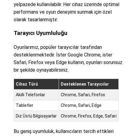
yelpazede kullanılabilir. Her cihaz üzerinde optimal
performans ve oyun deneyimi sunmak için özel
olarak tasarlanmıştır.
Tarayıcı Uyumluluğu
Oyunlarımız, popüler tarayıcılar tarafından
desteklenmektedir. İster Google Chrome, ister
Safari, Firefox veya Edge kullanın, oyunları sorunsuz
bir şekilde oynayabilirsiniz.
Cihaz Türü
Desteklenen Tarayıcılar
Akıllı Telefonlar
Chrome, Safari, Firefox
Tabletler
Chrome, Safari, Edge
Diz Üstü Bilgisayarlar
Chrome, Firefox, Edge, Safari
Bu geniş uyumluluk, kullanıcıların tercih ettikleri