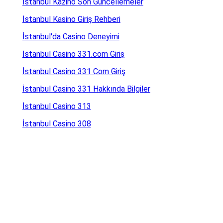
İstanbul Kazino Son Güncellemeler
İstanbul Kasino Giriş Rehberi
İstanbul'da Casino Deneyimi
İstanbul Casino 331.com Giriş
İstanbul Casino 331 Com Giriş
İstanbul Casino 331 Hakkında Bilgiler
İstanbul Casino 313
İstanbul Casino 308
İstanbul Casino 307.com Giriş
İstanbul Casino 293.com Giriş
İstanbul Casino 292 Giriş
İstanbul Kasino 290
İstanbul Kasino 273