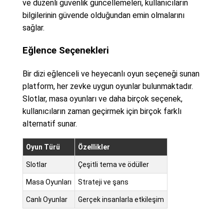
ve düzenli güvenlik güncellemeleri, kullanıcıların
bilgilerinin güvende olduğundan emin olmalarını
sağlar.
Eğlence Seçenekleri
Bir dizi eğlenceli ve heyecanlı oyun seçeneği sunan
platform, her zevke uygun oyunlar bulunmaktadır.
Slotlar, masa oyunları ve daha birçok seçenek,
kullanıcıların zaman geçirmek için birçok farklı
alternatif sunar.
Oyun Türü
Özellikler
Slotlar
Çeşitli tema ve ödüller
Masa Oyunları
Strateji ve şans
Canlı Oyunlar
Gerçek insanlarla etkileşim