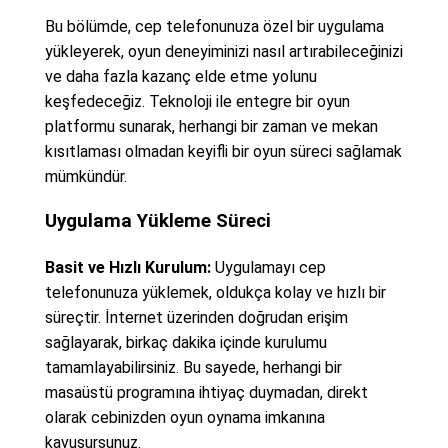
Bu bölümde, cep telefonunuza özel bir uygulama
yükleyerek, oyun deneyiminizi nasıl artırabileceğinizi
ve daha fazla kazanç elde etme yolunu
keşfedeceğiz. Teknoloji ile entegre bir oyun
platformu sunarak, herhangi bir zaman ve mekan
kısıtlaması olmadan keyifli bir oyun süreci sağlamak
mümkündür.
Uygulama Yükleme Süreci
Basit ve Hızlı Kurulum:
Uygulamayı cep
telefonunuza yüklemek, oldukça kolay ve hızlı bir
süreçtir. İnternet üzerinden doğrudan erişim
sağlayarak, birkaç dakika içinde kurulumu
tamamlayabilirsiniz. Bu sayede, herhangi bir
masaüstü programına ihtiyaç duymadan, direkt
olarak cebinizden oyun oynama imkanına
kavuşursunuz.