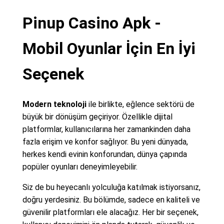
Pinup Casino Apk -
Mobil Oyunlar İçin En İyi
Seçenek
Modern teknoloji
ile birlikte, eğlence sektörü de
büyük bir dönüşüm geçiriyor. Özellikle dijital
platformlar, kullanıcılarına her zamankinden daha
fazla erişim ve konfor sağlıyor. Bu yeni dünyada,
herkes kendi evinin konforundan, dünya çapında
popüler oyunları deneyimleyebilir.
Siz de bu heyecanlı yolculuğa katılmak istiyorsanız,
doğru yerdesiniz. Bu bölümde, sadece en kaliteli ve
güvenilir platformları ele alacağız. Her bir seçenek,