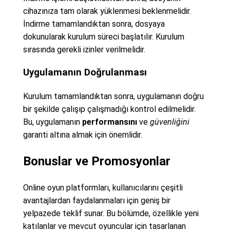
cihazınıza tam olarak yüklenmesi beklenmelidir.
İndirme tamamlandıktan sonra, dosyaya
dokunularak kurulum süreci başlatılır. Kurulum
sırasında gerekli izinler verilmelidir.
Uygulamanın Doğrulanması
Kurulum tamamlandıktan sonra, uygulamanın doğru
bir şekilde çalışıp çalışmadığı kontrol edilmelidir.
Bu, uygulamanın
performansını
ve
güvenliğini
garanti altına almak için önemlidir.
Bonuslar ve Promosyonlar
Online oyun platformları, kullanıcılarını çeşitli
avantajlardan faydalanmaları için geniş bir
yelpazede teklif sunar. Bu bölümde, özellikle yeni
katılanlar ve mevcut oyuncular için tasarlanan