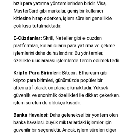
hızlı para yatırma yöntemlerinden biridir. Visa,
MasterCard gibi markalar, geniş bir kullanıcı
kitlesine hitap ederken, işlem süreleri genellikle
çok kısa tutulmaktadır.
E-Cüzdanlar:
Skrill, Neteller gibi e-cüzdan
platformları, kullanıcıların para yatırma ve çekme
işlemlerini daha da hızlandırır. Bu yöntemler,
özellikle uluslararası işlemlerde tercih edilmektedir.
Kripto Para Birimleri:
Bitcoin, Ethereum gibi
kripto para birimleri, günümüzde popüler bir
alternatif olarak ön plana çıkmaktadır. Yüksek
güvenlik ve anonimlik özellikleri ile dikkat çekerken,
işlem süreleri de oldukça kısadır.
Banka Havalesi:
Daha geleneksel bir yöntem olan
banka havalesi, büyük miktarlardaki işlemler için
güvenilir bir seçenektir. Ancak, işlem süreleri diğer