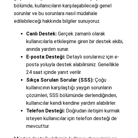
bölümde, kullanıcıların karşılaşabileceği genel
sorunlar ve bu sorunlara nasıl müdahale
edilebileceği hakkında bilgiler sunuyoruz.
Canlı Destek:
Gerçek zamanlı olarak
kullanıcılarla etkileşime giren bir destek ekibi,
anında yardım sunar.
E-posta Desteği:
Detaylı sorularınız için e-
posta yoluyla destek alabilirsiniz. Genellikle
24 saat içinde yanıt verilir.
Sıkça Sorulan Sorular (SSS):
Çoğu
kullanıcının karşılaştığı yaygın sorunların
çözümleri, SSS bölümünde derlendiğinden,
kullanıcılar kendi kendine yardım alabilirler.
Telefon Desteği:
Doğrudan iletişim kurmak
isteyen kullanıcılar için telefon desteği de
mevcuttur.