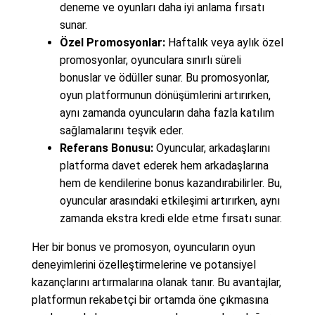
deneme ve oyunları daha iyi anlama fırsatı
sunar.
Özel Promosyonlar:
Haftalık veya aylık özel
promosyonlar, oyunculara sınırlı süreli
bonuslar ve ödüller sunar. Bu promosyonlar,
oyun platformunun dönüşümlerini artırırken,
aynı zamanda oyuncuların daha fazla katılım
sağlamalarını teşvik eder.
Referans Bonusu:
Oyuncular, arkadaşlarını
platforma davet ederek hem arkadaşlarına
hem de kendilerine bonus kazandırabilirler. Bu,
oyuncular arasındaki etkileşimi artırırken, aynı
zamanda ekstra kredi elde etme fırsatı sunar.
Her bir bonus ve promosyon, oyuncuların oyun
deneyimlerini özelleştirmelerine ve potansiyel
kazançlarını artırmalarına olanak tanır. Bu avantajlar,
platformun rekabetçi bir ortamda öne çıkmasına