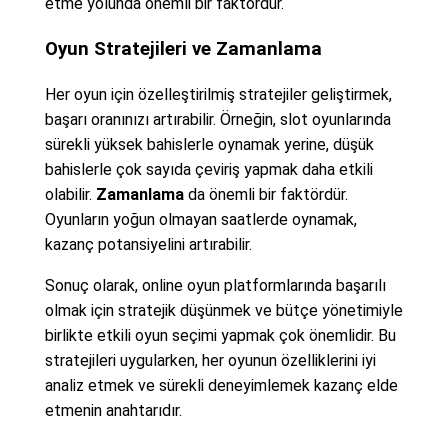
etme yolunda önemli bir faktördür.
Oyun Stratejileri ve Zamanlama
Her oyun için özelleştirilmiş stratejiler geliştirmek,
başarı oranınızı artırabilir. Örneğin, slot oyunlarında
sürekli yüksek bahislerle oynamak yerine, düşük
bahislerle çok sayıda çeviriş yapmak daha etkili
olabilir.
Zamanlama
da önemli bir faktördür.
Oyunların yoğun olmayan saatlerde oynamak,
kazanç potansiyelini artırabilir.
Sonuç olarak, online oyun platformlarında başarılı
olmak için stratejik düşünmek ve bütçe yönetimiyle
birlikte etkili oyun seçimi yapmak çok önemlidir. Bu
stratejileri uygularken, her oyunun özelliklerini iyi
analiz etmek ve sürekli deneyimlemek kazanç elde
etmenin anahtarıdır.