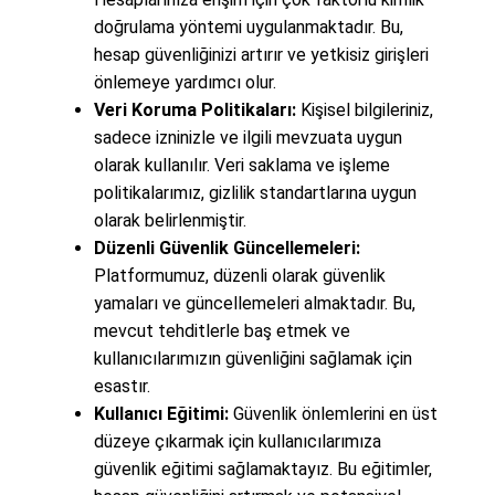
doğrulama yöntemi uygulanmaktadır. Bu,
hesap güvenliğinizi artırır ve yetkisiz girişleri
önlemeye yardımcı olur.
Veri Koruma Politikaları:
Kişisel bilgileriniz,
sadece izninizle ve ilgili mevzuata uygun
olarak kullanılır. Veri saklama ve işleme
politikalarımız, gizlilik standartlarına uygun
olarak belirlenmiştir.
Düzenli Güvenlik Güncellemeleri:
Platformumuz, düzenli olarak güvenlik
yamaları ve güncellemeleri almaktadır. Bu,
mevcut tehditlerle baş etmek ve
kullanıcılarımızın güvenliğini sağlamak için
esastır.
Kullanıcı Eğitimi:
Güvenlik önlemlerini en üst
düzeye çıkarmak için kullanıcılarımıza
güvenlik eğitimi sağlamaktayız. Bu eğitimler,