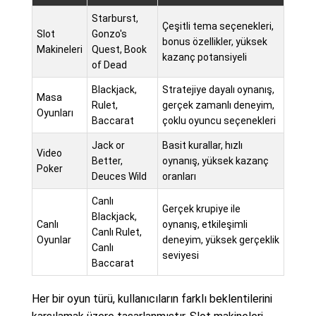
Starburst,
Çeşitli tema seçenekleri,
Slot
Gonzo's
bonus özellikler, yüksek
Makineleri
Quest, Book
kazanç potansiyeli
of Dead
Blackjack,
Stratejiye dayalı oynanış,
Masa
Rulet,
gerçek zamanlı deneyim,
Oyunları
Baccarat
çoklu oyuncu seçenekleri
Jack or
Basit kurallar, hızlı
Video
Better,
oynanış, yüksek kazanç
Poker
Deuces Wild
oranları
Canlı
Gerçek krupiye ile
Blackjack,
Canlı
oynanış, etkileşimli
Canlı Rulet,
Oyunlar
deneyim, yüksek gerçeklik
Canlı
seviyesi
Baccarat
Her bir oyun türü, kullanıcıların farklı beklentilerini