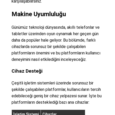
karşılaşabilirsiniz.
Makine Uyumluluğu
Günümüz teknoloji dünyasında, akıllı telefonlar ve
tabletler üzerinden oyun oynamak her geçen gün
daha da popüler hale geliyor. Bu bölümde, farklı
cihazlarda sorunsuz bir şekilde çalışabilen
platformların önemini ve bu platformların kullanıcı
deneyimini nasıl etkilediğini inceleyeceğiz.
Cihaz Desteği
Çeşitli işletim sistemleri üzerinde sorunsuz bir
şekilde çalışabilen platformlar, kullanıcıların tercih
edebileceği geniş bir cihaz yelpazesi sunar. İşte bu
platformların desteklediği bazı ana cihazlar:
İşletim Sistemi
Cihazlar