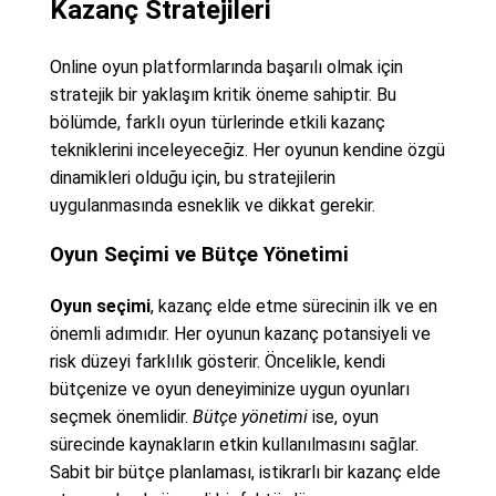
Kazanç Stratejileri
Online oyun platformlarında başarılı olmak için
stratejik bir yaklaşım kritik öneme sahiptir. Bu
bölümde, farklı oyun türlerinde etkili kazanç
tekniklerini inceleyeceğiz. Her oyunun kendine özgü
dinamikleri olduğu için, bu stratejilerin
uygulanmasında esneklik ve dikkat gerekir.
Oyun Seçimi ve Bütçe Yönetimi
Oyun seçimi
, kazanç elde etme sürecinin ilk ve en
önemli adımıdır. Her oyunun kazanç potansiyeli ve
risk düzeyi farklılık gösterir. Öncelikle, kendi
bütçenize ve oyun deneyiminize uygun oyunları
seçmek önemlidir.
Bütçe yönetimi
ise, oyun
sürecinde kaynakların etkin kullanılmasını sağlar.
Sabit bir bütçe planlaması, istikrarlı bir kazanç elde