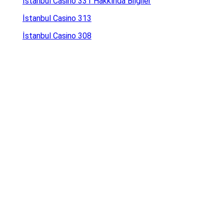
İstanbul Casino 331 Hakkında Bilgiler
İstanbul Casino 313
İstanbul Casino 308
İstanbul Casino 307.com Giriş
İstanbul Casino 293.com Giriş
İstanbul Casino 292 Giriş
İstanbul Kasino 290
İstanbul Kasino 273
İstanbul Casino 245
İstanbul Casino 186
İstanbul Kasa 183
İstanbul Casino 128 Giriş
Online Casino İrlanda