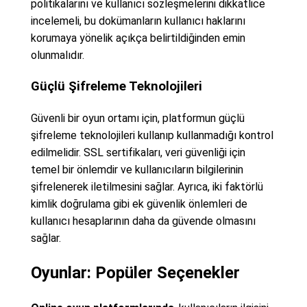
politikalarını ve kullanıcı sözleşmelerini dikkatlice
incelemeli, bu dokümanların kullanıcı haklarını
korumaya yönelik açıkça belirtildiğinden emin
olunmalıdır.
Güçlü Şifreleme Teknolojileri
Güvenli bir oyun ortamı için, platformun güçlü
şifreleme teknolojileri kullanıp kullanmadığı kontrol
edilmelidir. SSL sertifikaları, veri güvenliği için
temel bir önlemdir ve kullanıcıların bilgilerinin
şifrelenerek iletilmesini sağlar. Ayrıca, iki faktörlü
kimlik doğrulama gibi ek güvenlik önlemleri de
kullanıcı hesaplarının daha da güvende olmasını
sağlar.
Oyunlar: Popüler Seçenekler