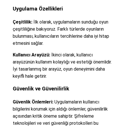
Uygulama Özellikleri
Çeşitlilik:
İlk olarak, uygulamaların sunduğu oyun
çeşitliliğine bakıyoruz. Farklı türlerde oyunların
bulunması, kullanıcıların tercihlerine daha iyi hitap
etmesini sağlar.
Kullanıcı Arayüzü:
İkinci olarak, kullanıcı
arayüzünün kullanım kolaylığı ve estetiği önemlidir.
İyi tasarlanmış bir arayüz, oyun deneyimini daha
keyifli hale getirir.
Güvenlik ve Güvenilirlik
Güvenlik Önlemleri:
Uygulamaların kullanıcı
bilgilerini korumak için aldığı önlemler, güvenilirlik
açısından kritik öneme sahiptir. Şifreleme
teknolojileri ve veri güvenliği protokolleri bu