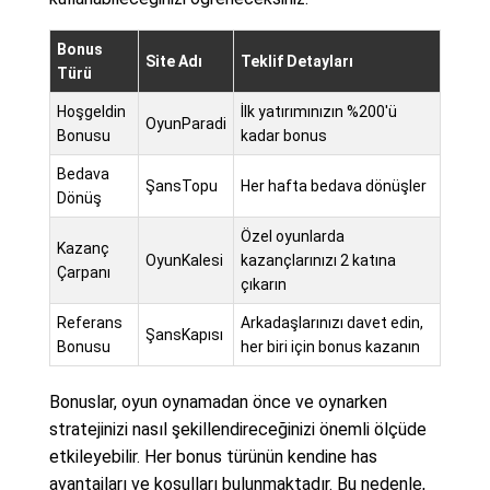
Bonus
Site Adı
Teklif Detayları
Türü
Hoşgeldin
İlk yatırımınızın %200'ü
OyunParadi
Bonusu
kadar bonus
Bedava
ŞansTopu
Her hafta bedava dönüşler
Dönüş
Özel oyunlarda
Kazanç
OyunKalesi
kazançlarınızı 2 katına
Çarpanı
çıkarın
Referans
Arkadaşlarınızı davet edin,
ŞansKapısı
Bonusu
her biri için bonus kazanın
Bonuslar, oyun oynamadan önce ve oynarken
stratejinizi nasıl şekillendireceğinizi önemli ölçüde
etkileyebilir. Her bonus türünün kendine has
avantajları ve koşulları bulunmaktadır. Bu nedenle,