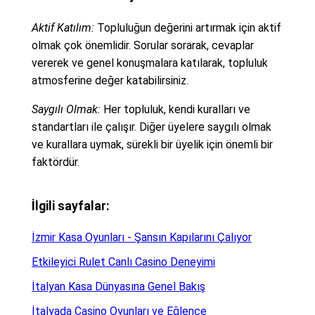
Aktif Katılım:
Topluluğun değerini artırmak için aktif
olmak çok önemlidir. Sorular sorarak, cevaplar
vererek ve genel konuşmalara katılarak, topluluk
atmosferine değer katabilirsiniz.
Saygılı Olmak:
Her topluluk, kendi kuralları ve
standartları ile çalışır. Diğer üyelere saygılı olmak
ve kurallara uymak, sürekli bir üyelik için önemli bir
faktördür.
İlgili sayfalar:
İzmir Kasa Oyunları - Şansın Kapılarını Çalıyor
Etkileyici Rulet Canlı Casino Deneyimi
İtalyan Kasa Dünyasına Genel Bakış
İtalyada Casino Oyunları ve Eğlence