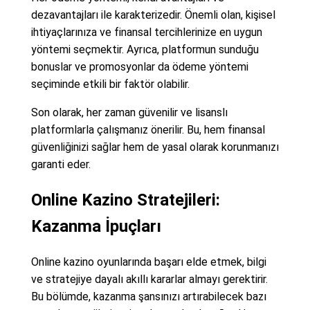
dezavantajları ile karakterizedir. Önemli olan, kişisel
ihtiyaçlarınıza ve finansal tercihlerinize en uygun
yöntemi seçmektir. Ayrıca, platformun sunduğu
bonuslar ve promosyonlar da ödeme yöntemi
seçiminde etkili bir faktör olabilir.
Son olarak, her zaman güvenilir ve lisanslı
platformlarla çalışmanız önerilir. Bu, hem finansal
güvenliğinizi sağlar hem de yasal olarak korunmanızı
garanti eder.
Online Kazino Stratejileri:
Kazanma İpuçları
Online kazino oyunlarında başarı elde etmek, bilgi
ve stratejiye dayalı akıllı kararlar almayı gerektirir.
Bu bölümde, kazanma şansınızı artırabilecek bazı