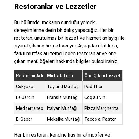
Restoranlar ve Lezzetler
Bu bölümde, mekanın sunduğu yemek
deneyimlerine derin bir dalış yapacağız. Her bir
restoran, unutulmaz bir lezzet ve hizmet anlayışı ile
ziyaretçilerine hizmet veriyor. Aşağıdaki tabloda,
farklı mutfakları temsil eden restoranlar ve öne
çıkan menü öğeleri hakkında bilgiler bulabilirsiniz.
Restoran Adı
Mutfak Türü
Öne Çıkan Lezzet
Gökyüzü
Tayland Mutfağı
Pad Thai
Le Jardin
Fransız Mutfağı
Coq au Vin
Mediterraneo
İtalyan Mutfağı
Pizza Margherita
El Sabor
Meksika Mutfağı
Tacos al Pastor
Her bir restoran, kendine has bir atmosfer ve