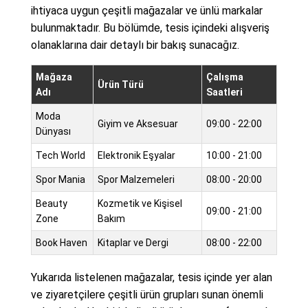
ihtiyaca uygun çeşitli mağazalar ve ünlü markalar
bulunmaktadır. Bu bölümde, tesis içindeki alışveriş
olanaklarına dair detaylı bir bakış sunacağız.
Mağaza
Çalışma
Ürün Türü
Adı
Saatleri
Moda
Giyim ve Aksesuar
09:00 - 22:00
Dünyası
Tech World
Elektronik Eşyalar
10:00 - 21:00
Spor Mania
Spor Malzemeleri
08:00 - 20:00
Beauty
Kozmetik ve Kişisel
09:00 - 21:00
Zone
Bakım
Book Haven
Kitaplar ve Dergi
08:00 - 22:00
Yukarıda listelenen mağazalar, tesis içinde yer alan
ve ziyaretçilere çeşitli ürün grupları sunan önemli